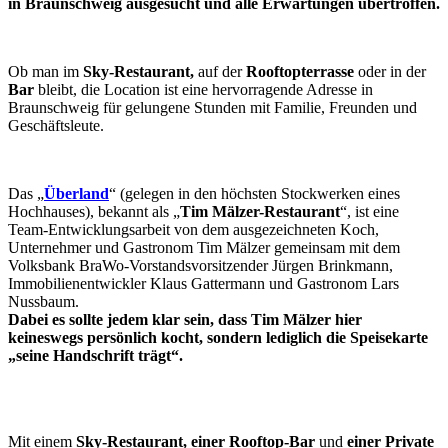
in Braunschweig ausgesucht und alle Erwartungen übertroffen.
Ob man im
Sky-Restaurant,
auf der
Rooftopterrasse
oder in der
Bar
bleibt, die Location ist eine hervorragende Adresse in
Braunschweig für gelungene Stunden mit Familie, Freunden und
Geschäftsleute.
Das „
Überland
“ (gelegen in den höchsten Stockwerken eines
Hochhauses), bekannt als „
Tim Mälzer-Restaurant
“, ist eine
Team-Entwicklungsarbeit von dem ausgezeichneten Koch,
Unternehmer und Gastronom Tim Mälzer gemeinsam mit dem
Volksbank BraWo-Vorstandsvorsitzender Jürgen Brinkmann,
Immobilienentwickler Klaus Gattermann und Gastronom Lars
Nussbaum.
Dabei es sollte jedem klar sein, dass Tim Mälzer hier
keineswegs persönlich kocht, sondern lediglich die Speisekarte
„seine Handschrift trägt“.
Mit einem
Sky-Restaurant, einer Rooftop-Bar
und
einer
Private