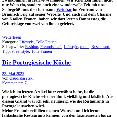
„
Willkommen in Harrys Weinladen. Wir schenken Ihnen nicht
nur Wein ein, sondern auch eine wundervolle Zeit mit uns
“
So begrüßt uns die charmante
Weinbar
im Zentrum von
Braunschweig auf seiner Website. Und auch mit dem Charme
von 6 tollen Frauen, haben wir dort letzten Donnerstag die
Geburtstage von zwei von ihnen gefeiert.
Weiterlesen
Kategorie
Lifestyle
,
Tolle Frauen
Schlagwörter
Fashion
,
Freundschaft
,
Lifestyle
,
mode
,
Restaurant-
Tipp
,
street style
,
Tolle Frauen
Die Portugiesische Küche
22. Mai 2023
von
claudialasetzki
Kommentare 7
Wie ich im letzten Artikel kurz erwähnt habe, ist die
portugiesische Küche sehr berühmt, vielfältig und köstlich. Aus
diesem Grund war ich sehr neugierig, wie die Restaurants in
Portugal aussehen wird.
Meine Freunde erfüllten meinen Wunsch und ich lernte
fantastische Restaurants kennen, von den luxuriösesten bis zu