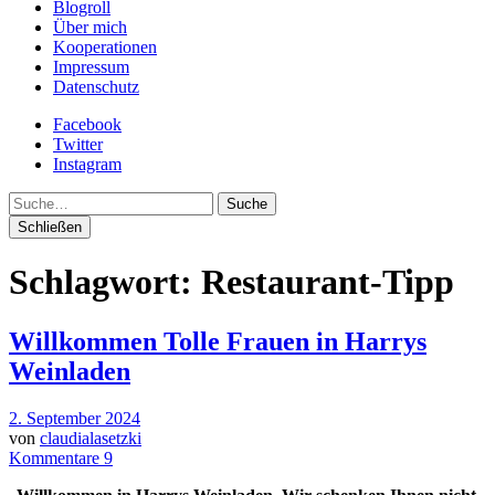
Blogroll
Über mich
Kooperationen
Impressum
Datenschutz
Facebook
Twitter
Instagram
Suche
Schließen
Schlagwort:
Restaurant-Tipp
Willkommen Tolle Frauen in Harrys
Weinladen
2. September 2024
von
claudialasetzki
Kommentare 9