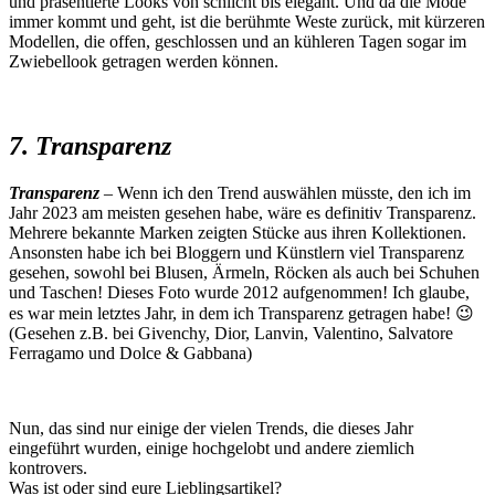
und präsentierte Looks von schlicht bis elegant. Und da die Mode
immer kommt und geht, ist die berühmte Weste zurück, mit kürzeren
Modellen, die offen, geschlossen und an kühleren Tagen sogar im
Zwiebellook getragen werden können.
7. Transparenz
Transparenz
– Wenn ich den Trend auswählen müsste, den ich im
Jahr 2023 am meisten gesehen habe, wäre es definitiv Transparenz.
Mehrere bekannte Marken zeigten Stücke aus ihren Kollektionen.
Ansonsten habe ich bei Bloggern und Künstlern viel Transparenz
gesehen, sowohl bei Blusen, Ärmeln, Röcken als auch bei Schuhen
und Taschen! Dieses Foto wurde 2012 aufgenommen! Ich glaube,
es war mein letztes Jahr, in dem ich Transparenz getragen habe! 😉
(Gesehen z.B. bei Givenchy, Dior, Lanvin, Valentino, Salvatore
Ferragamo und Dolce & Gabbana)
Nun, das sind nur einige der vielen Trends, die dieses Jahr
eingeführt wurden, einige hochgelobt und andere ziemlich
kontrovers.
Was ist oder sind eure Lieblingsartikel?