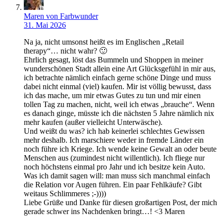
Maren von Farbwunder
31. Mai 2026
Na ja, nicht umsonst heißt es im Englischen „Retail
therapy“… nicht wahr? 🙂
Ehrlich gesagt, löst das Bummeln und Shoppen in meiner
wunderschönen Stadt allein eine Art Glücksgefühl in mir aus,
ich betrachte nämlich einfach gerne schöne Dinge und muss
dabei nicht einmal (viel) kaufen. Mir ist völlig bewusst, dass
ich das mache, um mir etwas Gutes zu tun und mir einen
tollen Tag zu machen, nicht, weil ich etwas „brauche“. Wenn
es danach ginge, müsste ich die nächsten 5 Jahre nämlich nix
mehr kaufen (außer vielleicht Unterwäsche).
Und weißt du was? ich hab keinerlei schlechtes Gewissen
mehr deshalb. Ich marschiere weder in fremde Länder ein
noch führe ich Kriege. Ich wende keine Gewalt an oder beute
Menschen aus (zumindest nicht willentlich). Ich fliege nur
noch höchstens einmal pro Jahr und ich besitze kein Auto.
Was ich damit sagen will: man muss sich manchmal einfach
die Relation vor Augen führen. Ein paar Fehlkäufe? Gibt
weitaus Schlimmeres ;-))))
Liebe Grüße und Danke für diesen großartigen Post, der mich
gerade schwer ins Nachdenken bringt…! <3 Maren