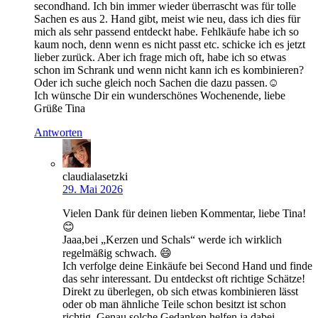
secondhand. Ich bin immer wieder überrascht was für tolle
Sachen es aus 2. Hand gibt, meist wie neu, dass ich dies für
mich als sehr passend entdeckt habe. Fehlkäufe habe ich so
kaum noch, denn wenn es nicht passt etc. schicke ich es jetzt
lieber zurück. Aber ich frage mich oft, habe ich so etwas
schon im Schrank und wenn nicht kann ich es kombinieren?
Oder ich suche gleich noch Sachen die dazu passen.☺️
Ich wünsche Dir ein wunderschönes Wochenende, liebe
Grüße Tina
Antworten
claudialasetzki
29. Mai 2026
Vielen Dank für deinen lieben Kommentar, liebe Tina!
😊
Jaaa,bei „Kerzen und Schals“ werde ich wirklich
regelmäßig schwach. 😄
Ich verfolge deine Einkäufe bei Second Hand und finde
das sehr interessant. Du entdeckst oft richtige Schätze!
Direkt zu überlegen, ob sich etwas kombinieren lässt
oder ob man ähnliche Teile schon besitzt ist schon
richtig. Genau solche Gedanken helfen ja dabei,