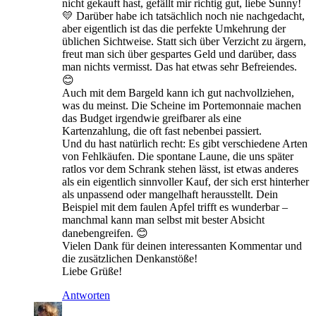
nicht gekauft hast, gefällt mir richtig gut, liebe Sunny!
💛 Darüber habe ich tatsächlich noch nie nachgedacht,
aber eigentlich ist das die perfekte Umkehrung der
üblichen Sichtweise. Statt sich über Verzicht zu ärgern,
freut man sich über gespartes Geld und darüber, dass
man nichts vermisst. Das hat etwas sehr Befreiendes.
😊
Auch mit dem Bargeld kann ich gut nachvollziehen,
was du meinst. Die Scheine im Portemonnaie machen
das Budget irgendwie greifbarer als eine
Kartenzahlung, die oft fast nebenbei passiert.
Und du hast natürlich recht: Es gibt verschiedene Arten
von Fehlkäufen. Die spontane Laune, die uns später
ratlos vor dem Schrank stehen lässt, ist etwas anderes
als ein eigentlich sinnvoller Kauf, der sich erst hinterher
als unpassend oder mangelhaft herausstellt. Dein
Beispiel mit dem faulen Apfel trifft es wunderbar –
manchmal kann man selbst mit bester Absicht
danebengreifen. 😊
Vielen Dank für deinen interessanten Kommentar und
die zusätzlichen Denkanstöße!
Liebe Grüße!
Antworten