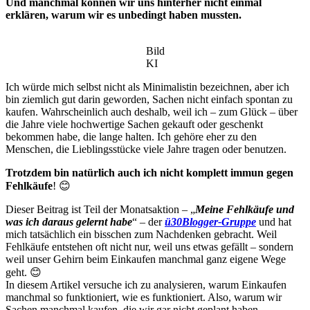
Und manchmal können wir uns hinterher nicht einmal
erklären, warum wir es unbedingt haben mussten.
Bild
KI
Ich würde mich selbst nicht als Minimalistin bezeichnen, aber ich
bin ziemlich gut darin geworden, Sachen nicht einfach spontan zu
kaufen. Wahrscheinlich auch deshalb, weil ich – zum Glück – über
die Jahre viele hochwertige Sachen gekauft oder geschenkt
bekommen habe, die lange halten. Ich gehöre eher zu den
Menschen, die Lieblingsstücke viele Jahre tragen oder benutzen.
Trotzdem bin natürlich auch ich nicht komplett immun gegen
Fehlkäufe
! 😊
Dieser Beitrag ist Teil der Monatsaktion – „
Meine Fehlkäufe und
was ich daraus gelernt habe
“ – der
ü30Blogger-Gruppe
und hat
mich tatsächlich ein bisschen zum Nachdenken gebracht. Weil
Fehlkäufe entstehen oft nicht nur, weil uns etwas gefällt – sondern
weil unser Gehirn beim Einkaufen manchmal ganz eigene Wege
geht. 😊
In diesem Artikel versuche ich zu analysieren, warum Einkaufen
manchmal so funktioniert, wie es funktioniert. Also, warum wir
Sachen manchmal kaufen, die wir gar nicht geplant haben.