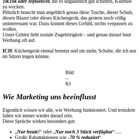
TikTok oder Influencer,
die es unglaublich gut schaffen, Kauflust
zu wecken.
Plötzlich braucht man angeblich genau diese Tasche, dieser Schuh,
diesen Blazer oder dieses Küchengerät, das gestern noch völlig
uninteressant war. Dazu kommt dieses Gefühl, nichts verpassen zu
wollen.
Unser Gehirn liebt soziale Zugehörigkeit – und genau darauf baut
Werbung oft auf.
ICH
: Küchengerät einmal benutzt und nie mehr, Schuhe, die ich nur
im Sitzen tragen könnte.
Bild
–
KI
Wie Marketing uns beeinflusst
Eigentlich wissen wir alle, wie Werbung funktioniert. Und trotzdem
fallen wir immer wieder darauf rein.
Diese Sprüche wirken besonders gut:
„
Nur heute!
“ oder „
Nur noch 3 Stück verfügbar
“….
Große Rabattaktionen wie „
70 %
reduziert
“.