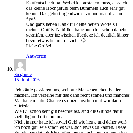
Kaufentscheidung. Wobei ich gestehen muss, dass ich
das kleine Hochgefühl beim Bummeln auch sehr gut
kenne. Das gehört irgendwie dazu und macht ja auch
Spaß.
Und ganz lieben Dank für deine netten Worte zu
meinen Outfits. Natürlich habe auch ich schon daneben
gegriffen, aber inzwischen überlege ich deutlich länger,
bevor etwas bei mir einzieht. 😉
Liebe Grüße!
Antworten
Sieglinde
15. Juni 2026
Fehlkäufe passieren uns, weil wir Menschen eben Fehler
machen. Ich verzeihe mir das dann recht schnell und manches
Mal hatte ich die Chance es umzutauschen und war dann
zufrieden.
Wie Du schon sehr gut beschreibst, sind die Gründe dafür
vielfältig und oft emotional.
Nicht immer hatte ich soviel Geld wie heute und daher weiß
ich noch gut, wie schön es war, sich etwas zu kaufen. Diese
Freude bereitet mir Einkaufen immer noch, auch wenn ich es