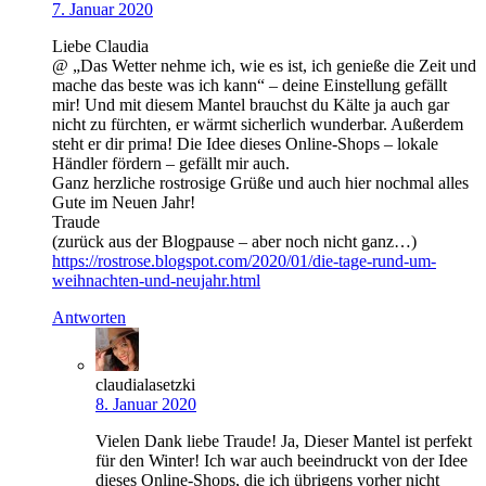
7. Januar 2020
Liebe Claudia
@ „Das Wetter nehme ich, wie es ist, ich genieße die Zeit und
mache das beste was ich kann“ – deine Einstellung gefällt
mir! Und mit diesem Mantel brauchst du Kälte ja auch gar
nicht zu fürchten, er wärmt sicherlich wunderbar. Außerdem
steht er dir prima! Die Idee dieses Online-Shops – lokale
Händler fördern – gefällt mir auch.
Ganz herzliche rostrosige Grüße und auch hier nochmal alles
Gute im Neuen Jahr!
Traude
(zurück aus der Blogpause – aber noch nicht ganz…)
https://rostrose.blogspot.com/2020/01/die-tage-rund-um-
weihnachten-und-neujahr.html
Antworten
claudialasetzki
8. Januar 2020
Vielen Dank liebe Traude! Ja, Dieser Mantel ist perfekt
für den Winter! Ich war auch beeindruckt von der Idee
dieses Online-Shops, die ich übrigens vorher nicht