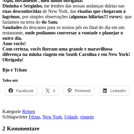
Aqui, novamente , meu muito obrigada!
Dininha e Serginho,
me lembro das nossas andanças diárias nas
ruas desconhecidas
de New York, das
risadas que chegavam à
lagrimas
, por simples observações (
algumas hilárias!!! rsrsrs
) que
fazíamos na terra do
tio Sam.
Saudades
do descanso para os nossos pés no final do dia em um
restaurante,
onde podíamos conversar a vontade e planejar o
outro dia.
Amo vocês!
Com certeza, vocês fizeram uma grande e maravilhosa
diferença na minha viagem em South Carolina e em New York!
Obrigada!
Bjo e Tchau
Teilen mit:
Facebook
X
Pinterest
LinkedIn
Kategorie
Reisen
Schlagwörter
Férias
,
New York
,
Urlaub
,
viagem
2 Kommentare