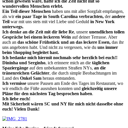
schön gewesen wäre, hätte ich die Zeit nicht mit so
wundervollen Menschen erlebt.
Ein Teil dieser Menschen
haben uns mit aller Sorgfalt empfangen,
als wir
ein paar Tage in South Carolina verbrachten,
der
andere
Teil
war mit uns stets mit viel Liebe und Geduld
in New York
unterwegs.
Ich denke an die Zeit mit dir liebe Re
, unsere
unendlichen tollen
Gespräche bei einem leckeren Wein
auf deiner Terrasse. Aber
auch an
das schöne Frühstück und an das leckere Essen,
das ihr
uns angeboten habt. Und nicht zu vergessen, wie du
uns immer
beim Shopping begleitet hast.
Ich bedanke mich hiermit nochmals sehr herzlich bei euch!!
Dininha und Serginho
, ich erinnere mich an die
täglichen
Spaziergänge
auf den unbekannten Straßen NYs,
an die
tränenreichen Gelächter
, die durch simple Beobachtungen im
Land des
Onkel Sam
heraus entstanden.
Ich vermisse
unsere Pausen am Ende des Tages im Restaurant, wo
wir endlich die Füße ausruhen konnten und
gleichzeitig unsere
Pläne für den nächsten Tag besprochen haben
.
Ich liebe euch!
Mit Sicherheit wären SC und NY für mich nicht dasselbe ohne
euch! Vielen Dank!