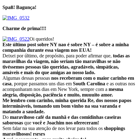
Spaß! Bagunça!
Charme de prima!!!!
Oi queridos!
Este último post sobre NY nao é sobre NY – é sobre a minha
companhia durante essa viagem nos EUA!
Deixei por último, de propósito, para poder afirmar que,
todas as
maravilhas da viagem, não seriam tão maravilhas se não
tivéssemos pessoas tão queridas, agradáveis, simpáticas,
amáveis e mais do que amigas ao nosso lado.
Algumas dessas pessoas
nos receberam com o maior carinho em
casa
, porque passamos uns dias em
South Carolina
e as outras nos
acompanharam nos dias em New York, sempre com a
mesma
alegria, disposição, paciência e muito, muuuito amor.
Me lembro com carinho, minha querida Re, dos nossos papos
intermináveis, tomando um bom vinho na sua varanda e
matando a saudade.
Do
maravihoso café da manhã e das comidinhas caseiras
saborosas
que
você e Joachim nos ofereceram!
Sem falar na sua atenção de nos levar para todos os
shoppings
maravilhosos! rsrsrs