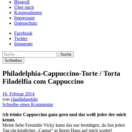
Blogroll
Über mich
Kooperationen
Impressum
Datenschutz
Facebook
Twitter
Instagram
Suche
Schließen
Philadelphia-Cappuccino-Torte / Torta
Filadélfia com Cappuccino
16. Februar 2014
von
claudialasetzki
Schreibe einen Kommentar
I
ch trinke Cappuccino ganz gern und das weiß jeder der mich
kennt.
Meine liebe Freundin Vicky kann das nur bestätigen, da fast jeden
Tag ein köstlicher „Cappu“ in ihrem Haus auf mich wartet!