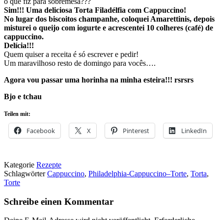
o que fiz para sobremesa???
Sim!!! Uma deliciosa Torta Filadélfia com Cappuccino!
No lugar dos biscoitos champanhe, coloquei Amarettinis, depois
misturei o queijo com iogurte e acrescentei 10 colheres (café) de
cappuccino.
Delícia!!!
Quem quiser a receita é só escrever e pedir!
Um maravilhoso resto de domingo para vocês….
Agora vou passar uma horinha na minha esteira!!! rsrsrs
Bjo e tchau
Teilen mit:
Facebook
X
Pinterest
LinkedIn
Kategorie
Rezepte
Schlagwörter
Cappuccino
,
Philadelphia-Cappuccino–Torte
,
Torta
,
Torte
Schreibe einen Kommentar