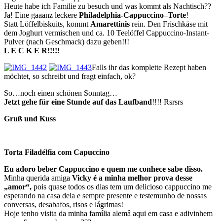
Heute habe ich Familie zu besuch und was kommt als Nachtisch??
Ja! Eine gaaanz leckere
Philadelphia-Cappuccino–Torte
!
Statt Löffelbiskuits, kommt
Amarettinis
rein. Den Frischkäse mit
dem Joghurt vermischen und ca. 10 Teelöffel Cappuccino-Instant-
Pulver (nach Geschmack) dazu geben!!!
L E C K E R!!!!!
Falls ihr das komplette Rezept haben
möchtet, so schreibt und fragt einfach, ok?
So…noch einen schönen Sonntag…
Jetzt gehe für eine Stunde auf das Laufband
!!!! Rsrsrs
Gruß und Kuss
Torta Filadélfia com Capuccino
Eu adoro beber Cappuccino e quem me conhece sabe disso.
Minha querida amiga
Vicky é a minha melhor prova desse
„amor“,
pois quase todos os dias tem um delicioso cappuccino me
esperando na casa dela e sempre presente e testemunho de nossas
conversas, desabafos, risos e lágrimas!
Hoje tenho visita da minha família alemâ aqui em casa e adivinhem