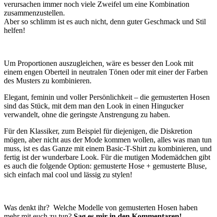
verursachen immer noch viele Zweifel um eine Kombination
zusammenzustellen.
Aber so schlimm ist es auch nicht, denn guter Geschmack und Stil
helfen!
Um Proportionen auszugleichen
,
wäre es besser den Look mit
einem engen Oberteil in neutralen Tönen oder mit einer der Farben
des Musters zu kombinieren.
Elegant, feminin und voller Persönlichkeit – die gemusterten Hosen
sind das Stück, mit dem man den Look in einen Hingucker
verwandelt, ohne die geringste Anstrengung zu haben.
Für den Klassiker, zum Beispiel für diejenigen, die Diskretion
mögen, aber nicht aus der Mode kommen wollen, alles was man tun
muss, ist es das Ganze mit einem Basic-T-Shirt zu kombinieren, und
fertig ist der wunderbare Look. Für die mutigen Modemädchen gibt
es auch die folgende Option: gemusterte Hose + gemusterte Bluse,
sich einfach mal cool und lässig zu stylen!
Was denkt ihr? Welche Modelle von gemusterten Hosen haben
mehr mit euch zu tun?
Sag es mir in den Kommentaren!