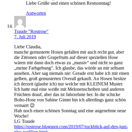
Liebe Grüße und einen schönen Restsonntag!
Antworten
Traude "Rostrose"
7. Juli 2019
Liebe Claudia,
manche gemusterte Hosen gefallen mir auch recht gut, aber
die Zitronen oder Grapefruits auf dieser speziellen Hose
wären mir dann doch etwas zu „massiv“ und nicht so ganz
„meine Farbgebung“. Ich glaube, das würde an mir seltsam
ausehen. Aber sag niemals nie: Gerade erst habe ich mir einen
gelben, groß gemusterten Overall gekauft. An Hosen besitze
ich derzeit (glaube ich) nur welche mit KLEINEM Muster.
Ich hatte mal eine weiße mit Melonenscheiben und anderen
Früchten drauf, aber das ist Jahrzehnte her. In die schicke
Boho-Hose von Sabine Gimm bin ich allerdings ganz schön
vernarrt 😉
Hab noch einen schönen Sonntag und eine angenehme neue
Woche!
LG Traude
https://rostrose.blogspot.com/2019/07/ruckblick-auf-den-juni-
plus-taglilien.html