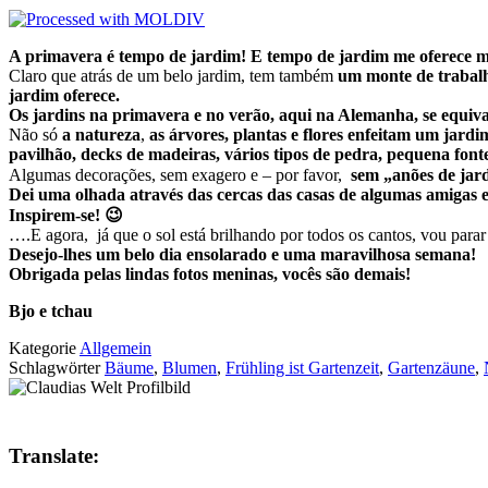
A primavera é tempo de jardim! E tempo de jardim me oferece mu
Claro que atrás de um belo jardim, tem também
um monte de trabal
jardim oferece.
Os jardins na primavera e no verão, aqui na Alemanha, se equiva
Não só
a natureza
,
as árvores, plantas e flores enfeitam um jardi
pavilhão, decks de madeiras, vários tipos de pedra, pequena font
Algumas decorações, sem exagero e – por favor,
sem „anões de jar
Dei uma olhada através das cercas das casas de algumas amigas 
Inspirem-se! 😉
….E agora, já que o sol está brilhando por todos os cantos, vou parar
Desejo-lhes um belo dia ensolarado e uma maravilhosa semana!
Obrigada pelas lindas fotos meninas, vocês são demais!
Bjo e tchau
Kategorie
Allgemein
Schlagwörter
Bäume
,
Blumen
,
Frühling ist Gartenzeit
,
Gartenzäune
,
Translate: