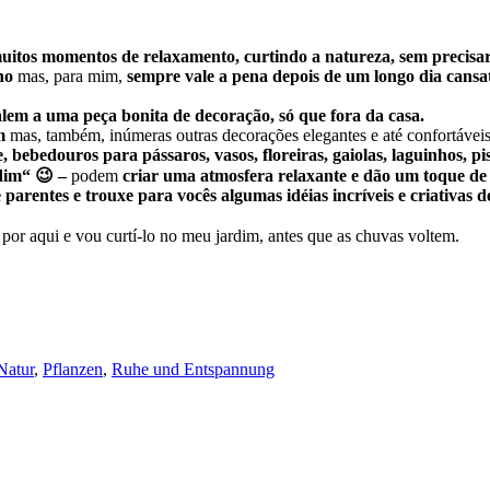
itos momentos de relaxamento, curtindo a natureza, sem precisar 
ho
mas, para mim,
sempre vale a pena depois de um longo dia cansa
lem a uma peça bonita de decoração, só que fora da casa.
m
mas, também, inúmeras outras decorações elegantes e até confortáve
e,
bebedouros para pássaros
, vasos, floreiras, gaiolas, laguinhos, p
dim“ 😉 –
podem
criar uma atmosfera relaxante e dão um toque de e
e parentes
e
trouxe para vocês algumas idéias incríveis e criativas 
 por aqui e vou curtí-lo no meu jardim, antes que as chuvas voltem.
Natur
,
Pflanzen
,
Ruhe und Entspannung