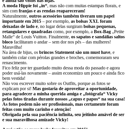
e ainda são vistos nas lojas.
A moda
Hippie foi „in“
, mas não com muitas estampas florais, e
sim com
franjas e as rendas reapareceram!
Naturalmente,
outros acessórios também tiveram um papel
importante em 2015
– por exemplo,
as bolsas XXL foram
deixadas de lado e
, no lugar delas surgiram
bolsas pequenas,
retangulares e quadradas
como, por exemplo, a
Box-Bag
„Petite
Malle“ de Louis Vuitton. Finalmente,
os sapatos e sandálias saltos
bloco
facilitaram o andar – sem dor nos pés – das mulheres!
Maravilha!
Na área de bijus, os
brincos Statement são um must have
, e
também colar com pérolas grandes e broches, comemoraram seu
renascimento.
Fico feliz por ter guardado muito dessa moda do passado e agora
poder usá-las novamente – assim economizo um pouco e ainda fico
bem vestida!
Não vou escrever muito sobre os Outfits, porque as fotos se
explicam por si!
Mas gostaria de aproveitar a oportunidade,
para agradecer a minha querida amiga e „fotógrafa“ Vicky
pelas fotos tiradas durante nossos „capus e papos“ na sua casa!
As fotos podem não ser profissionais, mas certamente foram
feitas com muito carinho e atenção!
Obrigada pela sua paciência infinita, seu jeitinho amável de ser
e sua maravilhosa amizade Vicky!