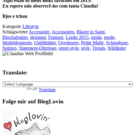
Aqui estão os meus looks favoritos em 2015!
Eu espero não aborrecê-los com tanta Claudia!
Bjos e tchau
Kategorie
Lifestyle
Schlagwörter
Accessoire
,
Accessoires
,
Blazer in Samt
,
Blockabsätze
,
designer
,
Fransen
,
Looks 2015
,
moda
,
mode
,
Modebloggerin
,
Outfitbilder
,
Overknees
,
Petite Malle
,
Schlaghose
,
Spitzen
,
Statement-Ohrringe
,
street style
,
style
,
Trends
,
Wildleder
Translate:
Powered by
Translate
Folge mir auf BlogLovin