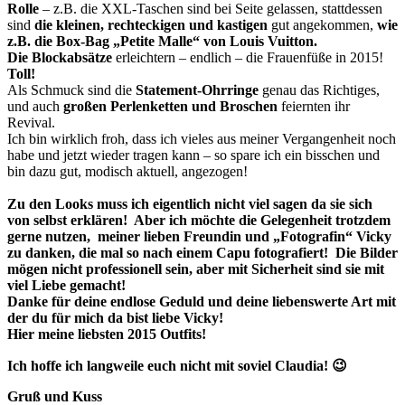
Rolle
– z.B. die XXL-Taschen sind bei Seite gelassen, stattdessen
sind
die kleinen, rechteckigen und kastigen
gut angekommen,
wie
z.B. die Box-Bag „Petite Malle“ von Louis Vuitton.
Die Blockabsätze
erleichtern – endlich – die Frauenfüße in 2015!
Toll!
Als Schmuck sind die
Statement-Ohrringe
genau das Richtiges,
und auch
großen Perlenketten und Broschen
feiernten ihr
Revival.
Ich bin wirklich froh, dass ich vieles aus meiner Vergangenheit noch
habe und jetzt wieder tragen kann – so spare ich ein bisschen und
bin dazu gut, modisch aktuell, angezogen!
Zu den Looks muss ich eigentlich nicht viel sagen da sie sich
von selbst erklären! Aber
ich möchte die Gelegenheit trotzdem
gerne nutzen,
meiner lieben Freundin und „Fotografin“ Vicky
zu danken, die mal so nach einem Capu fotografiert! Die Bilder
mögen nicht professionell sein, aber mit Sicherheit sind sie mit
viel Liebe gemacht!
Danke für deine endlose Geduld und deine liebenswerte Art mit
der du für mich da bist liebe Vicky!
Hier meine liebsten 2015 Outfits!
Ich hoffe ich langweile euch nicht mit soviel Claudia! 😉
Gruß und Kuss