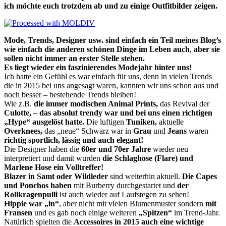
ich möchte euch trotzdem ab und zu einige Outfitbilder zeigen.
Mode, Trends, Designer usw. sind einfach ein Teil meines Blog’s
wie einfach die anderen schönen Dinge im Leben auch
,
aber sie
sollen nicht immer an erster Stelle stehen.
Es liegt wieder ein faszinierendes Modejahr hinter uns!
Ich hatte ein Gefühl es war einfach für uns, denn in vielen Trends
die in 2015 bei uns angesagt waren, kannten wir uns schon aus und
noch besser – bestehende Trends bleiben!
Wie z.B.
die immer modischen Animal Prints,
das Revival der
Culotte, – das absolut trendy war und bei uns einen richtigen
„Hype“ ausgelöst hatte.
Die luftigen
Tuniken,
aktuelle
Overknees,
das „neue“ Schwarz war in
Grau
und
Jeans
waren
richtig sportlich, lässig und auch elegant!
Die Designer haben die
60er und 70er Jahre
wieder neu
interpretiert und damit wurden
die Schlaghose (Flare) und
Marlene Hose ein Volltreffer!
Blazer in Samt oder Wildleder
sind weiterhin aktuell.
Die Capes
und Ponchos haben
mit Burberry durchgestartet und
der
Rollkragenpulli
ist auch wieder auf Laufstegen zu sehen!
Hippie war „in“
, aber nicht mit vielen Blumenmuster sondern
mit
Fransen
und es gab noch einige weiteren
„Spitzen“
im Trend-Jahr.
Natürlich spielten die
Accessoires in 2015 auch eine wichtige