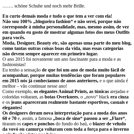
……. schöne Schuhe und noch mehr Brille.
Eu curto demais moda e tudo o que tem a ver com ela!
Não sou 100% „blogueira fashion“ e não serei, porque não
corresponde à minha personalidade, mas, mesmo assim, de vez
em quando eu gosto de mostrar algumas fotos dos meus Outfits
para vocês.
Moda, Designer, Beauty etc, são apenas uma parte do meu blog,
como tantas outras coisas boas da vida, mas essas categorias
não devem sempre aparecer em primeiro lugar.
O ano 2015 foi novamente um ano fascinante para a moda e as
fashionistas!
Eu tenho a sensação
de que foi um ano de moda muito fácil de
acompanhar, porque muitas tendências que foram populares
em 2015 nós já conhecíamos de anos anteriores,
e o que ainda é
melhor – vão continuar nesse ano!
Como exemplo,
os elegantes Animal Prints, as túnicas
arejadas e
coloridas voltaram, as
botas Overknees
, o „novo“ black
era cinza
e os
jeans apareceram realmente bastante esportivos, casuais e
elegantes!
Os designers deram nova interpretação para a moda dos anos
60 e 70
e, assim, a famosa
„boca de sino“ passou a ser „Flare“
,
tiraram os
capes e ponchos
do fundo do baú, o
blazer de veludo
da vovó ou camurça voltaram com toda a força para o inverno