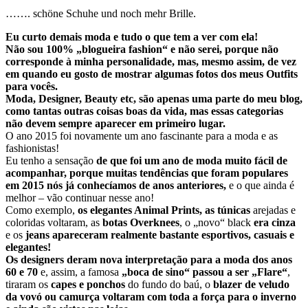
……. schöne Schuhe und noch mehr Brille.
Eu curto demais moda e tudo o que tem a ver com ela!
Não sou 100% „blogueira fashion“ e não serei, porque não
corresponde à minha personalidade, mas, mesmo assim, de vez
em quando eu gosto de mostrar algumas fotos dos meus Outfits
para vocês.
Moda, Designer, Beauty etc, são apenas uma parte do meu blog,
como tantas outras coisas boas da vida, mas essas categorias
não devem sempre aparecer em primeiro lugar.
O ano 2015 foi novamente um ano fascinante para a moda e as
fashionistas!
Eu tenho a sensação
de que foi um ano de moda muito fácil de
acompanhar, porque muitas tendências que foram populares
em 2015 nós já conhecíamos de anos anteriores,
e o que ainda é
melhor – vão continuar nesse ano!
Como exemplo,
os elegantes Animal Prints, as túnicas
arejadas e
coloridas voltaram, as
botas Overknees
, o „novo“ black
era cinza
e os
jeans apareceram realmente bastante esportivos, casuais e
elegantes!
Os designers deram nova interpretação para a moda dos anos
60 e 70
e, assim, a famosa
„boca de sino“ passou a ser „Flare“
,
tiraram os
capes e ponchos
do fundo do baú, o
blazer de veludo
da vovó ou camurça voltaram com toda a força para o inverno