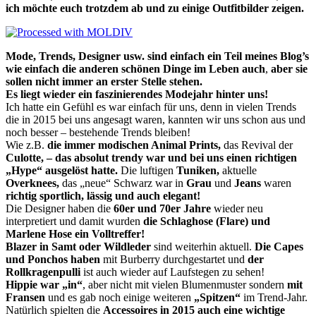
ich möchte euch trotzdem ab und zu einige Outfitbilder zeigen.
Mode, Trends, Designer usw. sind einfach ein Teil meines Blog’s
wie einfach die anderen schönen Dinge im Leben auch
,
aber sie
sollen nicht immer an erster Stelle stehen.
Es liegt wieder ein faszinierendes Modejahr hinter uns!
Ich hatte ein Gefühl es war einfach für uns, denn in vielen Trends
die in 2015 bei uns angesagt waren, kannten wir uns schon aus und
noch besser – bestehende Trends bleiben!
Wie z.B.
die immer modischen Animal Prints,
das Revival der
Culotte, – das absolut trendy war und bei uns einen richtigen
„Hype“ ausgelöst hatte.
Die luftigen
Tuniken,
aktuelle
Overknees,
das „neue“ Schwarz war in
Grau
und
Jeans
waren
richtig sportlich, lässig und auch elegant!
Die Designer haben die
60er und 70er Jahre
wieder neu
interpretiert und damit wurden
die Schlaghose (Flare) und
Marlene Hose ein Volltreffer!
Blazer in Samt oder Wildleder
sind weiterhin aktuell.
Die Capes
und Ponchos haben
mit Burberry durchgestartet und
der
Rollkragenpulli
ist auch wieder auf Laufstegen zu sehen!
Hippie war „in“
, aber nicht mit vielen Blumenmuster sondern
mit
Fransen
und es gab noch einige weiteren
„Spitzen“
im Trend-Jahr.
Natürlich spielten die
Accessoires in 2015 auch eine wichtige