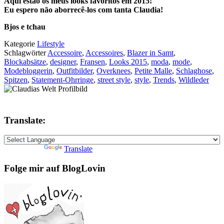
Aqui estão os meus looks favoritos em 2015!
Eu espero não aborrecê-los com tanta Claudia!
Bjos e tchau
Kategorie
Lifestyle
Schlagwörter
Accessoire
,
Accessoires
,
Blazer in Samt
,
Blockabsätze
,
designer
,
Fransen
,
Looks 2015
,
moda
,
mode
,
Modebloggerin
,
Outfitbilder
,
Overknees
,
Petite Malle
,
Schlaghose
,
Spitzen
,
Statement-Ohrringe
,
street style
,
style
,
Trends
,
Wildleder
Translate:
Powered by
Translate
Folge mir auf BlogLovin