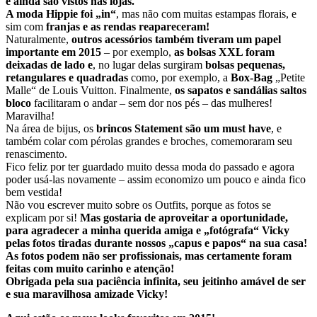
e ainda são vistos nas lojas.
A moda
Hippie foi „in“
, mas não com muitas estampas florais, e
sim com
franjas e as rendas reapareceram!
Naturalmente,
outros acessórios também tiveram um papel
importante em 2015
– por exemplo,
as bolsas XXL foram
deixadas de lado e
, no lugar delas surgiram
bolsas pequenas,
retangulares e quadradas
como, por exemplo, a
Box-Bag
„Petite
Malle“ de Louis Vuitton. Finalmente,
os sapatos e sandálias saltos
bloco
facilitaram o andar – sem dor nos pés – das mulheres!
Maravilha!
Na área de bijus, os
brincos Statement são um must have
, e
também colar com pérolas grandes e broches, comemoraram seu
renascimento.
Fico feliz por ter guardado muito dessa moda do passado e agora
poder usá-las novamente – assim economizo um pouco e ainda fico
bem vestida!
Não vou escrever muito sobre os Outfits, porque as fotos se
explicam por si!
Mas gostaria de aproveitar a oportunidade,
para agradecer a minha querida amiga e „fotógrafa“ Vicky
pelas fotos tiradas durante nossos „capus e papos“ na sua casa!
As fotos podem não ser profissionais, mas certamente foram
feitas com muito carinho e atenção!
Obrigada pela sua paciência infinita, seu jeitinho amável de ser
e sua maravilhosa amizade Vicky!