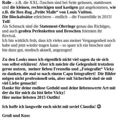
Rolle
– z.B. die XXL-Taschen sind bei Seite gelassen, stattdessen
sind
die kleinen, rechteckigen und kastigen
gut angekommen,
wie
z.B. die Box-Bag „Petite Malle“ von Louis Vuitton.
Die Blockabsätze
erleichtern – endlich – die Frauenfüße in 2015!
Toll!
Als Schmuck sind die
Statement-Ohrringe
genau das Richtiges,
und auch
großen Perlenketten und Broschen
feiernten ihr
Revival.
Ich bin wirklich froh, dass ich vieles aus meiner Vergangenheit noch
habe und jetzt wieder tragen kann – so spare ich ein bisschen und
bin dazu gut, modisch aktuell, angezogen!
Zu den Looks muss ich eigentlich nicht viel sagen da sie sich
von selbst erklären! Aber
ich möchte die Gelegenheit trotzdem
gerne nutzen,
meiner lieben Freundin und „Fotografin“ Vicky
zu danken, die mal so nach einem Capu fotografiert! Die Bilder
mögen nicht professionell sein, aber mit Sicherheit sind sie mit
viel Liebe gemacht!
Danke für deine endlose Geduld und deine liebenswerte Art mit
der du für mich da bist liebe Vicky!
Hier meine liebsten 2015 Outfits!
Ich hoffe ich langweile euch nicht mit soviel Claudia! 😉
Gruß und Kuss