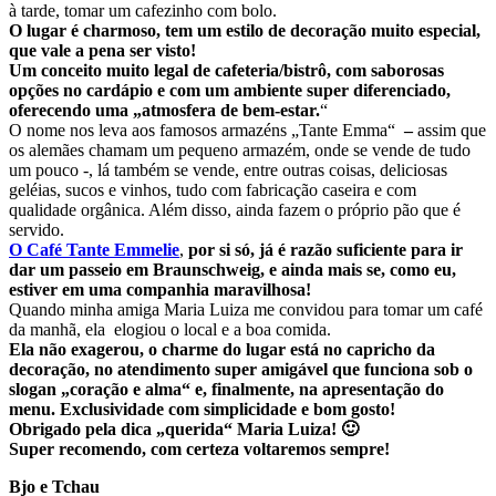
à tarde, tomar um cafezinho com bolo.
O lugar é charmoso,
tem um estilo de decoração muito especial,
que vale a pena ser visto!
Um conceito muito legal de cafeteria/bistrô, com saborosas
opções no cardápio e com um ambiente super diferenciado,
oferecendo uma „atmosfera de bem-estar.
“
O nome nos leva aos famosos armazéns „Tante Emma“
–
assim que
os alemães chamam um pequeno armazém, onde se vende de tudo
um pouco -, lá também se vende, entre outras coisas, deliciosas
geléias, sucos e vinhos, tudo com fabricação caseira e com
qualidade orgânica. Além disso, ainda fazem o próprio pão que é
servido.
O Café Tante Emmelie
,
por si só, já é razão suficiente para ir
dar um passeio em Braunschweig, e ainda mais se, como eu,
estiver em uma companhia maravilhosa!
Quando minha amiga Maria Luiza me convidou para tomar um café
da manhã, ela elogiou o local e a boa comida.
Ela não exagerou, o charme do lugar está no capricho da
decoração, no atendimento super amigável que funciona sob o
slogan „coração e alma“ e, finalmente, na apresentação do
menu. Exclusividade com simplicidade e bom gosto!
Obrigado pela dica „querida“ Maria Luiza! 🙂
Super recomendo, com certeza voltaremos sempre!
Bjo e Tchau