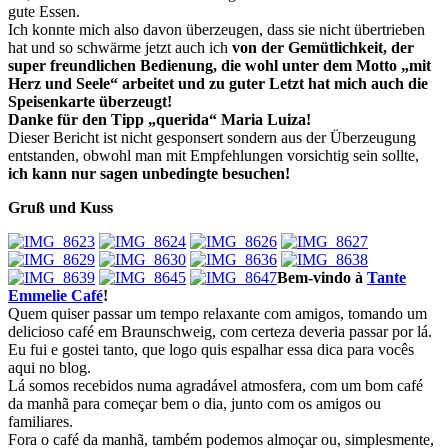
gute Essen.
Ich konnte mich also davon überzeugen, dass sie nicht übertrieben
hat und so schwärme jetzt auch ich
von der Gemütlichkeit, der
super freundlichen Bedienung, die wohl unter dem Motto „mit
Herz und Seele“ arbeitet und zu guter Letzt hat mich auch die
Speisenkarte überzeugt!
Danke für den Tipp „querida“ Maria Luiza!
Dieser Bericht ist nicht gesponsert sondern aus der Überzeugung
entstanden, obwohl man mit Empfehlungen vorsichtig sein sollte,
ich kann nur sagen unbedingte besuchen!
Gruß und Kuss
Bem-vindo à
Tante
Emmelie Café
!
Quem quiser passar um tempo relaxante com amigos, tomando um
delicioso café em Braunschweig, com certeza deveria passar por lá.
Eu fui e gostei tanto, que logo quis espalhar essa dica para vocês
aqui no blog.
Lá somos recebidos numa agradável atmosfera, com um bom café
da manhã para começar bem o dia, junto com os amigos ou
familiares.
Fora o café da manhã, também podemos almoçar ou, simplesmente,