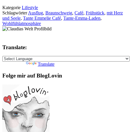
Kategorie
Lifestyle
Schlagwörter
Ausflug
,
Braunschweig
,
Café
,
Frühstück
,
mit Herz
und Seele
,
Tante Emmelie Café
,
Tante-Emma-Laden
,
Wohlfühlatmosphäre
Translate:
Powered by
Translate
Folge mir auf BlogLovin