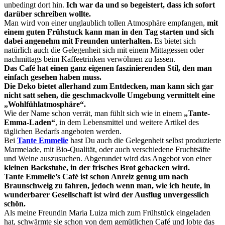
unbedingt dort hin.
Ich war da und so begeistert, dass ich sofort
darüber schreiben wollte.
Man wird von einer unglaublich tollen Atmosphäre empfangen,
mit
einem guten Frühstuck kann man in den Tag starten
und sich
dabei angenehm mit Freunden unterhalten.
Es bietet sich
natürlich auch die Gelegenheit sich mit einem Mittagessen oder
nachmittags beim Kaffeetrinken verwöhnen zu lassen.
Das Café hat einen ganz eigenen faszinierenden Stil, den man
einfach gesehen haben muss.
Die Deko bietet allerhand zum Entdecken, man kann sich gar
nicht satt sehen, die geschmackvolle Umgebung vermittelt eine
„Wohlfühlatmosphäre“.
Wie der Name schon verrät, man fühlt sich wie in einem
„Tante-
Emma-Laden“
, in dem Lebensmittel und weitere Artikel des
täglichen Bedarfs angeboten werden.
Bei
Tante Emmelie
hast Du auch die Gelegenheit selbst produzierte
Marmelade, mit Bio-Qualität, oder auch verschiedene Fruchtsäfte
und Weine auszusuchen. Abgerundet wird das Angebot von einer
kleinen Backstube, in der frisches Brot gebacken wird.
Tante Emmelie’s Café ist schon Anreiz genug um nach
Braunschweig zu fahren, jedoch wenn man, wie ich heute, in
wunderbarer Gesellschaft ist wird der Ausflug unvergesslich
schön.
Als meine Freundin Maria Luiza mich zum Frühstück eingeladen
hat, schwärmte sie schon von dem gemütlichen Café und lobte das