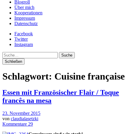
Blogroll
Über mich
Kooperationen
Impressum
Datenschutz
Facebook
Twitter
Instagram
Suche
Schließen
Schlagwort:
Cuisine française
Essen mit Französischer Flair / Toque
francês na mesa
23. November 2015
von
claudialasetzki
Kommentare 29