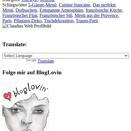
Schlagwörter
5-Gänge-Menü
,
Cuisine française
,
Das perfekte
Menü
,
Duftsachets
,
Entspannte Atmosphäre
,
französische Küche
,
Französischer Flair
,
Französischer Stil
,
Menü aus der Provence
,
Paris
,
Pflanzen-Deko
,
Tischdekoration
,
Traum-Paris
Translate:
Powered by
Translate
Folge mir auf BlogLovin