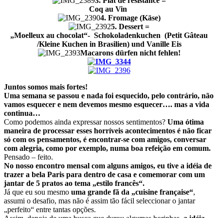
3. Plat de résistance =
Coq au Vin
4. Fromage (Käse)
5. Dessert =
„M
oelleux au chocolat“- Schokoladenkuchen (
Petit Gâteau
/Kleine Kuchen in Brasilien) und Vanille Eis
Macarons dürfen nicht fehlen!
Juntos somos mais fortes!
Uma semana se passou e nada foi esquecido, pelo contrário, não
vamos esquecer e nem devemos mesmo esquecer…. mas a vida
continua…
Como podemos ainda expressar nossos sentimentos?
Uma ótima
maneira de processar esses horríveis acontecimentos é não ficar
só com os pensamentos, é encontrar-se com amigos, conversar
com alegria, como por exemplo, numa boa refeição em comum.
Pensado – feito.
No nosso encontro mensal com alguns amigos, eu tive a idéia de
trazer a bela Paris para dentro de casa e comemorar com um
jantar de 5 pratos ao tema „estilo francês“.
Já que eu sou mesmo
uma grande fã da „cuisine française“
,
assumi o desafio, mas não é assim tão fácil seleccionar o jantar
„perfeito“ entre tantas opções.