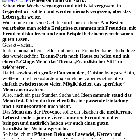
Gemeinsam sind wir stark!
Schon eine Woche vergangen und nichts ist vergessen, in
Gegenteil wir sollten und werden niemals vergessen, aber das
Leben geht weiter.
Wie könnte man seine Gefühle noch ausdrücken?
Am Besten
verarbeitet man solche Ereignisse zusammen mit Freunden, mit
Freuden diskutieren und zum Beispiel bei einem gemeinsamen
guten Essen.
Gesagt – getan.
In dem monatlichen Treffen mit unseren Freunden habe ich die Idee
das wunderschöne
Traum-Paris nach Hause zu holen und mit
einem 5-Gänge-Menü das Thema „Französischer Stil“ zu
zelebrieren.
Da ich sowieso
ein großer Fan vom der „Cuisine française“ bin,
wollte ich die Herausforderung annehmen, aber es ist nicht
so
einfach zwischen sooo vielen Möglichkeiten das „perfekte“
Menü auszuwählen.
Also, nach ein paar Stunden Suche und Ideen sammeln
stand das
Menü fest, fehlen
durften ebenfalls
eine passende Einladung
und Tischdekoration auch nicht.
Das
Menü aus der Provence
sollte ein bisschen
die mediterrane
Lebensfreude – j
oie de vivre
– unseren Freunden näher
bringen und natürlich haben wir auch einen guten
französischer Wein
ausgesucht
.
So habe ich mit
Pflanzen-Deko aus Lavendel, Kerzen und