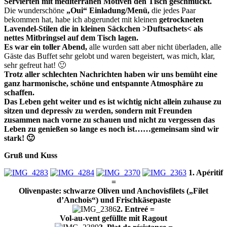
Servierten mit mediterranen Motiven den Tisch geschmückt.
Die wunderschöne
„Oui“ Einladung/Menü,
die jedes Paar
bekommen hat, habe ich abgerundet mit kleinen
getrockneten
Lavendel-Stilen die in kleinen Säckchen >Duftsachets< als
nettes Mitbringsel auf dem Tisch lagen.
Es war ein toller Abend,
alle wurden satt aber nicht überladen,
alle
Gäste das Buffet sehr gelobt und waren begeistert, was mich, klar,
sehr gefreut hat! 🙂
Trotz aller schlechten Nachrichten haben wir uns bemüht eine
ganz harmonische, schöne und entspannte Atmosphäre zu
schaffen.
Das Leben geht weiter und es ist wichtig nicht allein zuhause zu
sitzen und depressiv zu werden, sondern mit Freunden
zusammen nach vorne zu schauen und nicht zu vergessen das
Leben zu genießen so lange es noch ist……gemeinsam sind wir
stark! 🙂
Gruß und Kuss
1. Apéritif
=
Olivenpaste: schwarze Oliven und Anchovisfilets („Filet
d’Anchois“) und F
rischkäsepaste
2. Entreé =
Vol-au-vent gefüllte
mit Ragout