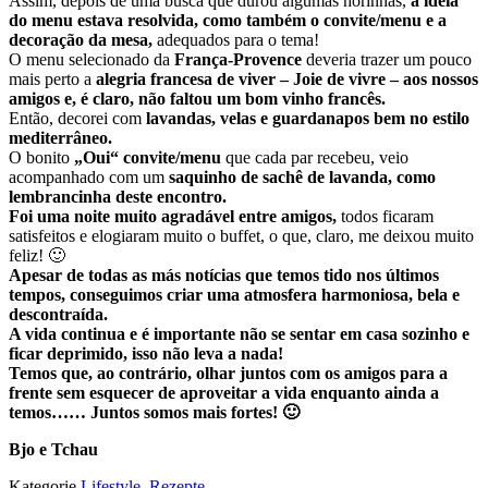
Assim, depois de uma busca que durou algumas horinhas,
a idéia
do menu estava resolvida, como também o convite/menu e a
decoração da mesa,
adequados para o tema!
O menu selecionado da
França-Provence
deveria trazer um pouco
mais perto a
alegria francesa de viver –
Joie de vivre –
aos nossos
amigos e, é claro, não faltou um bom vinho francês.
Então, decorei com
lavandas, velas e guardanapos bem no
estilo
mediterrâneo
.
O bonito
„Oui“ convite/menu
que cada par recebeu, veio
acompanhado com um
saquinho de
sachê de lavanda,
como
lembrancinha deste encontro.
Foi uma noite muito agradável entre amigos,
todos ficaram
satisfeitos e
elogiaram muito o buffet, o que, claro, me deixou muito
feliz! 🙂
Apesar de todas as más notícias que temos tido nos últimos
tempos, conseguimos criar uma atmosfera harmoniosa, bela e
descontraída.
A vida continua e é importante não se sentar em casa sozinho e
ficar deprimido, isso não leva a nada!
Temos que, ao contrário, olhar juntos com os amigos para a
frente sem esquecer de aproveitar a vida enquanto ainda a
temos…… Juntos somos mais fortes! 🙂
Bjo e Tchau
Kategorie
Lifestyle
,
Rezepte