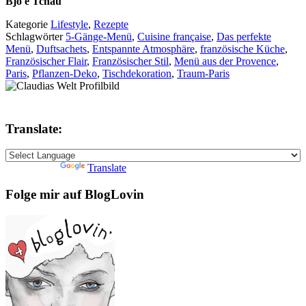
Bjo e Tchau
Kategorie
Lifestyle
,
Rezepte
Schlagwörter
5-Gänge-Menü
,
Cuisine française
,
Das perfekte
Menü
,
Duftsachets
,
Entspannte Atmosphäre
,
französische Küche
,
Französischer Flair
,
Französischer Stil
,
Menü aus der Provence
,
Paris
,
Pflanzen-Deko
,
Tischdekoration
,
Traum-Paris
Translate:
Powered by
Translate
Folge mir auf BlogLovin