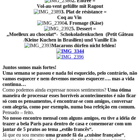
2. Entreé =
Vol-au-vent gefüllte
mit Ragout
3. Plat de résistance =
Coq au Vin
4. Fromage (Käse)
5. Dessert =
„M
oelleux au chocolat“- Schokoladenkuchen (
Petit Gâteau
/Kleine Kuchen in Brasilien) und Vanille Eis
Macarons dürfen nicht fehlen!
Juntos somos mais fortes!
Uma semana se passou e nada foi esquecido, pelo contrário, não
vamos esquecer e nem devemos mesmo esquecer…. mas a vida
continua…
Como podemos ainda expressar nossos sentimentos?
Uma ótima
maneira de processar esses horríveis acontecimentos é não ficar
só com os pensamentos, é encontrar-se com amigos, conversar
com alegria, como por exemplo, numa boa refeição em comum.
Pensado – feito.
No nosso encontro mensal com alguns amigos, eu tive a idéia de
trazer a bela Paris para dentro de casa e comemorar com um
jantar de 5 pratos ao tema „estilo francês“.
Já que eu sou mesmo
uma grande fã da „cuisine française“
,