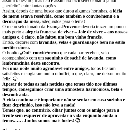
assumi o desafio, mas não é assim tão fácil seleccionar o jantar
„perfeito“ entre tantas opções.
Assim, depois de uma busca que durou algumas horinhas,
a idéia
do menu estava resolvida, como também o convite/menu e a
decoração da mesa,
adequados para o tema!
O menu selecionado da
França-Provence
deveria trazer um pouco
mais perto a
alegria francesa de viver –
Joie de vivre –
aos nossos
amigos e, é claro, não faltou um bom vinho francês.
Então, decorei com
lavandas, velas e guardanapos bem no
estilo
mediterrâneo
.
O bonito
„Oui“ convite/menu
que cada par recebeu, veio
acompanhado com um
saquinho de
sachê de lavanda,
como
lembrancinha deste encontro.
Foi uma noite muito agradável entre amigos,
todos ficaram
satisfeitos e
elogiaram muito o buffet, o que, claro, me deixou muito
feliz! 🙂
Apesar de todas as más notícias que temos tido nos últimos
tempos, conseguimos criar uma atmosfera harmoniosa, bela e
descontraída.
A vida continua e é importante não se sentar em casa sozinho e
ficar deprimido, isso não leva a nada!
Temos que, ao contrário, olhar juntos com os amigos para a
frente sem esquecer de aproveitar a vida enquanto ainda a
temos…… Juntos somos mais fortes! 🙂