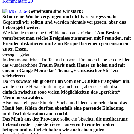
Kommentare 29
Gemeinsam sind wir stark!
Schon eine Woche vergangen und nichts ist vergessen, in
Gegenteil wir sollten und werden niemals vergessen, aber das
Leben geht weiter.
Wie könnte man seine Gefühle noch ausdrücken?
Am Besten
verarbeitet man solche Ereignisse zusammen mit Freunden, mit
Freuden diskutieren und zum Beispiel bei einem gemeinsamen
guten Essen.
Gesagt – getan.
In dem monatlichen Treffen mit unseren Freunden habe ich die Idee
das wunderschöne
Traum-Paris nach Hause zu holen und mit
einem 5-Gänge-Menü das Thema „Französischer Stil“ zu
zelebrieren.
Da ich sowieso
ein großer Fan vom der „Cuisine française“ bin,
wollte ich die Herausforderung annehmen, aber es ist nicht
so
einfach zwischen sooo vielen Möglichkeiten das „perfekte“
Menü auszuwählen.
Also, nach ein paar Stunden Suche und Ideen sammeln
stand das
Menü fest, fehlen
durften ebenfalls
eine passende Einladung
und Tischdekoration auch nicht.
Das
Menü aus der Provence
sollte ein bisschen
die mediterrane
Lebensfreude – j
oie de vivre
– unseren Freunden näher
bringen und natürlich haben wir auch einen guten