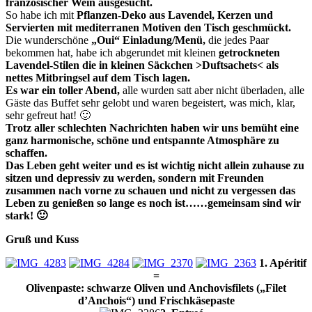
französischer Wein
ausgesucht
.
So habe ich mit
Pflanzen-Deko aus Lavendel, Kerzen und
Servierten mit mediterranen Motiven den Tisch geschmückt.
Die wunderschöne
„Oui“ Einladung/Menü,
die jedes Paar
bekommen hat, habe ich abgerundet mit kleinen
getrockneten
Lavendel-Stilen die in kleinen Säckchen >Duftsachets< als
nettes Mitbringsel auf dem Tisch lagen.
Es war ein toller Abend,
alle wurden satt aber nicht überladen,
alle
Gäste das Buffet sehr gelobt und waren begeistert, was mich, klar,
sehr gefreut hat! 🙂
Trotz aller schlechten Nachrichten haben wir uns bemüht eine
ganz harmonische, schöne und entspannte Atmosphäre zu
schaffen.
Das Leben geht weiter und es ist wichtig nicht allein zuhause zu
sitzen und depressiv zu werden, sondern mit Freunden
zusammen nach vorne zu schauen und nicht zu vergessen das
Leben zu genießen so lange es noch ist……gemeinsam sind wir
stark! 🙂
Gruß und Kuss
1. Apéritif
=
Olivenpaste: schwarze Oliven und Anchovisfilets („Filet
d’Anchois“) und F
rischkäsepaste