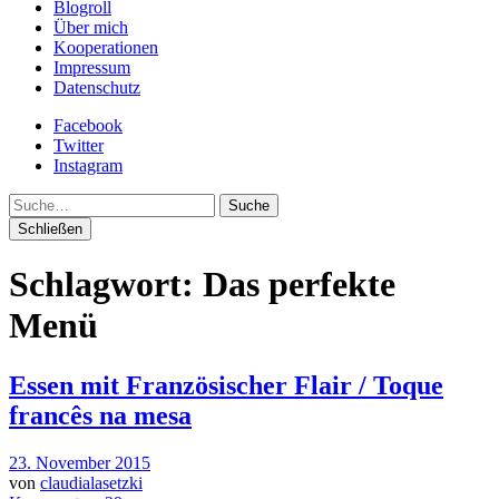
Blogroll
Über mich
Kooperationen
Impressum
Datenschutz
Facebook
Twitter
Instagram
Suche
Schließen
Schlagwort:
Das perfekte
Menü
Essen mit Französischer Flair / Toque
francês na mesa
23. November 2015
von
claudialasetzki