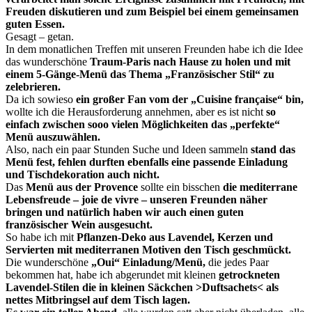
Freuden diskutieren und zum Beispiel bei einem gemeinsamen
guten Essen.
Gesagt – getan.
In dem monatlichen Treffen mit unseren Freunden habe ich die Idee
das wunderschöne
Traum-Paris nach Hause zu holen und mit
einem 5-Gänge-Menü das Thema „Französischer Stil“ zu
zelebrieren.
Da ich sowieso
ein großer Fan vom der „Cuisine française“ bin,
wollte ich die Herausforderung annehmen, aber es ist nicht
so
einfach zwischen sooo vielen Möglichkeiten das „perfekte“
Menü auszuwählen.
Also, nach ein paar Stunden Suche und Ideen sammeln
stand das
Menü fest, fehlen
durften ebenfalls
eine passende Einladung
und Tischdekoration auch nicht.
Das
Menü aus der Provence
sollte ein bisschen
die mediterrane
Lebensfreude – j
oie de vivre
– unseren Freunden näher
bringen und natürlich haben wir auch einen guten
französischer Wein
ausgesucht
.
So habe ich mit
Pflanzen-Deko aus Lavendel, Kerzen und
Servierten mit mediterranen Motiven den Tisch geschmückt.
Die wunderschöne
„Oui“ Einladung/Menü,
die jedes Paar
bekommen hat, habe ich abgerundet mit kleinen
getrockneten
Lavendel-Stilen die in kleinen Säckchen >Duftsachets< als
nettes Mitbringsel auf dem Tisch lagen.