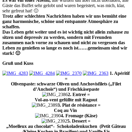
Es war ein toller Abend,
alle wurden satt aber nicht überladen,
alle
Gäste das Buffet sehr gelobt und waren begeistert, was mich, klar,
sehr gefreut hat! 🙂
Trotz aller schlechten Nachrichten haben wir uns bemüht eine
ganz harmonische, schöne und entspannte Atmosphäre zu
schaffen.
Das Leben geht weiter und es ist wichtig nicht allein zuhause zu
sitzen und depressiv zu werden, sondern mit Freunden
zusammen nach vorne zu schauen und nicht zu vergessen das
Leben zu genießen so lange es noch ist……gemeinsam sind wir
stark! 🙂
Gruß und Kuss
1. Apéritif
=
Olivenpaste: schwarze Oliven und Anchovisfilets („Filet
d’Anchois“) und F
rischkäsepaste
2. Entreé =
Vol-au-vent gefüllte
mit Ragout
3. Plat de résistance =
Coq au Vin
4. Fromage (Käse)
5. Dessert =
„M
oelleux au chocolat“- Schokoladenkuchen (
Petit Gâteau
/Kleine Kuchen in Brasilien) und Vanille Eis