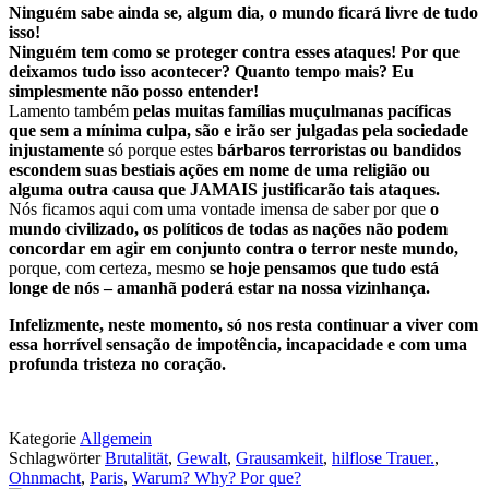
Ninguém sabe ainda se, algum dia, o mundo ficará livre de tudo
isso!
Ninguém tem como se proteger contra esses ataques! Por que
deixamos tudo isso acontecer? Quanto tempo mais? Eu
simplesmente não posso entender!
Lamento também
pelas muitas famílias muçulmanas pacíficas
que sem a mínima culpa, são e irão ser julgadas pela sociedade
injustamente
só porque estes
bárbaros terroristas ou bandidos
escondem suas bestiais ações em nome de uma religião ou
alguma outra causa que JAMAIS justificarão tais ataques.
Nós ficamos aqui com uma vontade imensa de saber por que
o
mundo civilizado, os políticos de todas as nações não podem
concordar em agir em conjunto contra o terror neste mundo,
porque, com certeza, mesmo
se hoje pensamos que tudo está
longe de nós – amanhã poderá estar na nossa vizinhança.
Infelizmente, neste momento, só nos resta continuar a viver com
essa horrível sensação de impotência, incapacidade e com uma
profunda tristeza no coração.
Kategorie
Allgemein
Schlagwörter
Brutalität
,
Gewalt
,
Grausamkeit
,
hilflose Trauer.
,
Ohnmacht
,
Paris
,
Warum? Why? Por que?