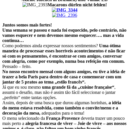
Macarons dürfen nicht fehlen!
Juntos somos mais fortes!
Uma semana se passou e nada foi esquecido, pelo contrário, não
vamos esquecer e nem devemos mesmo esquecer…. mas a vida
continua…
Como podemos ainda expressar nossos sentimentos?
Uma ótima
maneira de processar esses horríveis acontecimentos é não ficar
só com os pensamentos, é encontrar-se com amigos, conversar
com alegria, como por exemplo, numa boa refeição em comum.
Pensado – feito.
No nosso encontro mensal com alguns amigos, eu tive a idéia de
trazer a bela Paris para dentro de casa e comemorar com um
jantar de 5 pratos ao tema „estilo francês“.
Já que eu sou mesmo
uma grande fã da „cuisine française“
,
assumi o desafio, mas não é assim tão fácil seleccionar o jantar
„perfeito“ entre tantas opções.
Assim, depois de uma busca que durou algumas horinhas,
a idéia
do menu estava resolvida, como também o convite/menu e a
decoração da mesa,
adequados para o tema!
O menu selecionado da
França-Provence
deveria trazer um pouco
mais perto a
alegria francesa de viver –
Joie de vivre –
aos nossos
amigos e, é claro, não faltou um bom vinho francês.