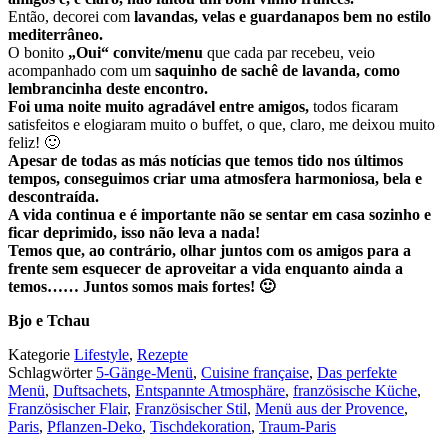
Então, decorei com
lavandas, velas e guardanapos bem no
estilo
mediterrâneo
.
O bonito
„Oui“ convite/menu
que cada par recebeu, veio
acompanhado com um
saquinho de
sachê de lavanda,
como
lembrancinha deste encontro.
Foi uma noite muito agradável entre amigos,
todos ficaram
satisfeitos e
elogiaram muito o buffet, o que, claro, me deixou muito
feliz! 🙂
Apesar de todas as más notícias que temos tido nos últimos
tempos, conseguimos criar uma atmosfera harmoniosa, bela e
descontraída.
A vida continua e é importante não se sentar em casa sozinho e
ficar deprimido, isso não leva a nada!
Temos que, ao contrário, olhar juntos com os amigos para a
frente sem esquecer de aproveitar a vida enquanto ainda a
temos…… Juntos somos mais fortes! 🙂
Bjo e Tchau
Kategorie
Lifestyle
,
Rezepte
Schlagwörter
5-Gänge-Menü
,
Cuisine française
,
Das perfekte
Menü
,
Duftsachets
,
Entspannte Atmosphäre
,
französische Küche
,
Französischer Flair
,
Französischer Stil
,
Menü aus der Provence
,
Paris
,
Pflanzen-Deko
,
Tischdekoration
,
Traum-Paris