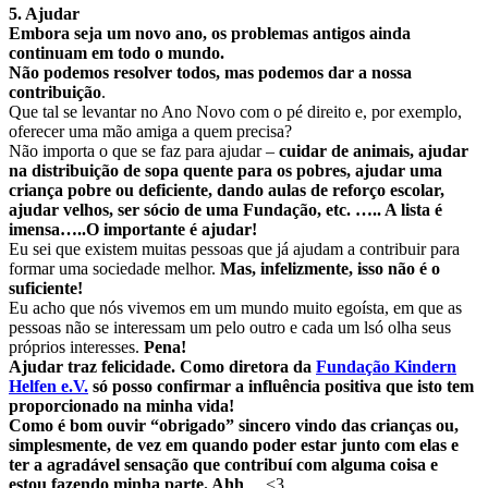
5. Ajudar
Embora seja um novo ano, os problemas antigos ainda
continuam em todo o mundo.
Não podemos resolver todos, mas podemos dar a nossa
contribuição
.
Que tal se levantar no Ano Novo com o pé direito e, por exemplo,
oferecer uma mão amiga a quem precisa?
Não importa o que se faz para ajudar –
cuidar de animais, ajudar
na distribuição de sopa quente para os pobres, ajudar uma
criança pobre ou deficiente, dando aulas de reforço escolar,
ajudar velhos, ser sócio de uma Fundação, etc. ….. A lista é
imensa…..O importante é ajudar!
Eu sei que existem muitas pessoas que já ajudam a contribuir para
formar uma sociedade melhor.
Mas, infelizmente, isso não é o
suficiente!
Eu acho que nós vivemos em um mundo muito egoísta, em que as
pessoas não se interessam um pelo outro e cada um lsó olha seus
próprios interesses.
Pena!
Ajudar traz felicidade. Como diretora da
Fundação Kindern
Helfen e.V.
só posso confirmar a influência positiva que isto tem
proporcionado na minha vida!
Como é bom ouvir “obrigado” sincero vindo das crianças ou,
simplesmente, de vez em quando poder estar junto com elas e
ter a agradável sensação que contribuí com alguma coisa e
estou fazendo minha parte. Ahh
… <3