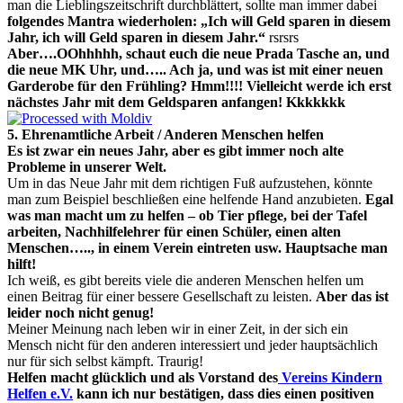
man die Lieblingszeitschrift durchblättert, sollte man immer dabei
folgendes Mantra wiederholen: „Ich will Geld sparen in diesem
Jahr, ich will Geld sparen in diesem Jahr.“
rsrsrs
Aber….OOhhhhh, schaut euch die neue Prada Tasche an, und
die neue MK Uhr, und….. Ach ja, und was ist mit einer neuen
Garderobe für den Frühling? Hmm!!!! Vielleicht werde ich erst
nächstes Jahr mit dem Geldsparen anfangen! Kkkkkkk
5. Ehrenamtliche Arbeit / Anderen Menschen helfen
Es ist zwar ein neues Jahr, aber es gibt immer noch alte
Probleme in unserer Welt.
Um in das Neue Jahr mit dem richtigen Fuß aufzustehen, könnte
man zum Beispiel beschließen eine helfende Hand anzubieten.
Egal
was man macht um zu helfen – ob Tier pflege, bei der Tafel
arbeiten, Nachhilfelehrer für einen Schüler, einen alten
Menschen….., in einem Verein eintreten usw. Hauptsache man
hilft!
Ich weiß, es gibt bereits viele die anderen Menschen helfen um
einen Beitrag für einer bessere Gesellschaft zu leisten.
Aber das ist
leider noch nicht genug!
Meiner Meinung nach leben wir in einer Zeit, in der sich ein
Mensch nicht für den anderen interessiert und jeder hauptsächlich
nur für sich selbst kämpft. Traurig!
Helfen macht glücklich und als Vorstand des
Vereins Kindern
Helfen e.V.
kann ich nur bestätigen, dass dies einen positiven