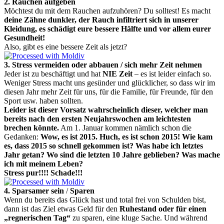
2. Rauchen aufgeben
Möchtest du mit dem Rauchen aufzuhören? Du solltest! Es macht
deine Zähne dunkler, der Rauch infiltriert sich in unserer
Kleidung, es schädigt eure bessere Hälfte und vor allem eurer
Gesundheit!
Also, gibt es eine bessere Zeit als jetzt?
3. Stress vermeiden oder abbauen / sich mehr Zeit nehmen
Jeder ist zu beschäftigt und hat
NIE Zeit
– es ist leider einfach so.
Weniger Stress macht uns gesünder und glücklicher, so dass wir im
diesen Jahr mehr Zeit für uns, für die Familie, für Freunde, für den
Sport usw. haben sollten.
Leider ist dieser Vorsatz wahrscheinlich dieser, welcher man
bereits nach den ersten Neujahrswochen am leichtesten
brechen könnte.
Am 1. Januar kommen nämlich schon die
Gedanken:
Wow, es ist 2015. Huch, es ist schon 2015! Wie kam
es, dass 2015 so schnell gekommen ist? Was habe ich letztes
Jahr getan? Wo sind die letzten 10 Jahre geblieben? Was mache
ich mit meinem Leben?
Stress pur!!!! Schade!!!
4. Sparsamer sein
/
Sparen
Wenn du bereits das Glück hast und total frei von Schulden bist,
dann ist das Ziel etwas Geld für den
Ruhestand oder für einen
„regnerischen Tag“
zu sparen, eine kluge Sache. Und während