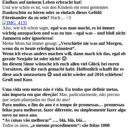
Einfluss auf meinem Leben erbracht hat!
Und wie schön es ist, von den Kindern ein ernst gemeintes
Dankeschön zu hören oder so einfach dieses Gefühl
Füreinander da zu sein?
Hach… <3
Also, wie ich schon sagte,
egal was man macht, es ist immer
wichtig anzupacken und was zu tun – egal was – und bloß nicht
Jammern oder ignorieren!
Meine Mom hat immer gesagt:
„Verschiebe nie was auf Morgen,
wenn du es heute erledigen könntest“.
Wenn ich etwas anders machen will, dann mach ich das, egal ob
gerade Neujahr ist oder nicht! 🙂
Im diesem Sinne wünsche ich euch allen viel Glück bei euren
Vorsätzen, die ihr euch gemacht habt. Hoffentlich schafft ihr es
diese auch umzusetzen 😉 und nicht wieder auf 2016 schieben!
Gruß und Kuss
Uma vida sem metas não é vida. Eu tenho que definir metas,
não importa em que direção!
Mas, particularmente, não preciso
que sejam planejadas no final do ano!
Para muitos, o fim do ano é o tempo de promessas… promessas
feitas para melhorar, fazer diferente, ou simplesmente fazer algo
novo no novo ano.
“As coisas vão melhorar” …. blá, blá, blá…
Todos os anos,
„o mesmo procedimento“: são feitas 1000