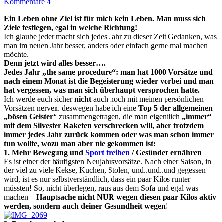
Kommentare 4
Ein Leben ohne Ziel ist für mich kein Leben. Man muss sich
Ziele festlegen, egal in welche Richtung!
Ich glaube jeder macht sich jedes Jahr zu dieser Zeit Gedanken, was
man im neuen Jahr besser, anders oder einfach gerne mal machen
möchte.
Denn jetzt wird alles besser….
Jedes Jahr „the same procedure“: man hat 1000 Vorsätze und
nach einem Monat ist die Begeisterung wieder vorbei und man
hat vergessen, was man sich überhaupt versprochen hatte.
Ich werde euch sicher
nicht
auch noch mit meinen persönlichen
Vorsätzen nerven, deswegen habe ich eine
Top 5 der allgemeinen
„bösen Geister“
zusammengetragen, die man eigentlich
„immer“
mit dem Silvester Raketen verschrecken will, aber trotzdem
immer jedes Jahr zurück kommen oder was man schon immer
tun wollte, wozu man aber nie gekommen ist:
1. Mehr Bewegung und
Sport treiben
/ Gesünder ernähren
Es ist einer der häufigsten Neujahrsvorsätze. Nach einer Saison, in
der viel zu viele Kekse, Kuchen, Stolen, und..und..und gegessen
wird, ist es nur selbstverständlich, dass ein paar Kilos runter
müssten! So, nicht überlegen, raus aus dem Sofa und egal was
machen –
Hauptsache nicht NUR wegen diesen paar Kilos aktiv
werden, sondern auch deiner Gesundheit wegen!