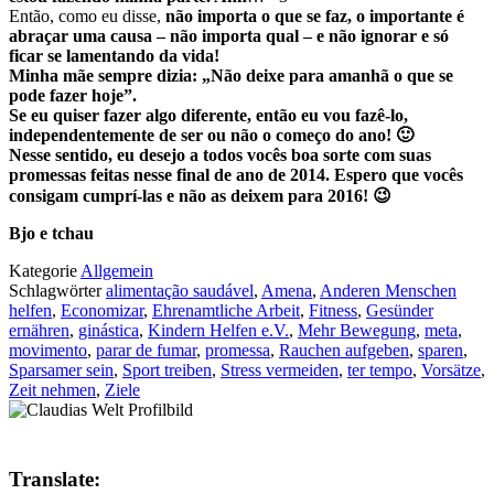
Então, como eu disse,
não importa o que se faz, o importante é
abraçar uma causa – não importa qual – e não ignorar e só
ficar se lamentando da vida!
Minha mãe sempre dizia: „Não deixe para amanhã o que se
pode fazer hoje”.
Se eu quiser fazer algo diferente, então eu vou fazê-lo,
independentemente de ser ou não o começo do ano! 🙂
Nesse sentido, eu desejo a todos vocês boa sorte com suas
promessas feitas nesse final de ano de 2014. Espero que vocês
consigam cumprí-las e não as deixem para 2016! 😉
Bjo e tchau
Kategorie
Allgemein
Schlagwörter
alimentação saudável
,
Amena
,
Anderen Menschen
helfen
,
Economizar
,
Ehrenamtliche Arbeit
,
Fitness
,
Gesünder
ernähren
,
ginástica
,
Kindern Helfen e.V.
,
Mehr Bewegung
,
meta
,
movimento
,
parar de fumar
,
promessa
,
Rauchen aufgeben
,
sparen
,
Sparsamer sein
,
Sport treiben
,
Stress vermeiden
,
ter tempo
,
Vorsätze
,
Zeit nehmen
,
Ziele
Translate: