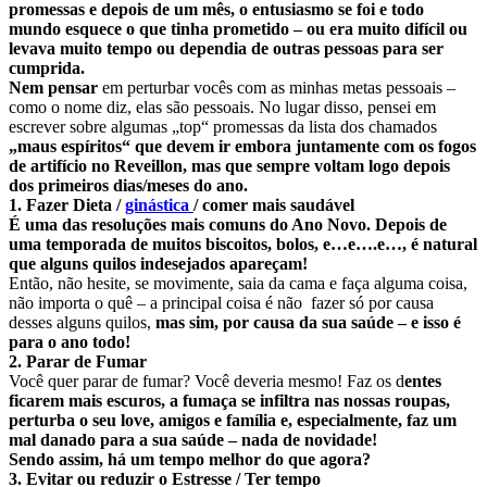
promessas e depois de um mês, o entusiasmo se foi e todo
mundo esquece o que tinha prometido – ou era muito difícil ou
levava muito tempo ou dependia de outras pessoas para ser
cumprida.
Nem pensar
em perturbar vocês com as minhas metas pessoais –
como o nome diz, elas são pessoais. No lugar disso, pensei em
escrever sobre algumas „top“ promessas da lista dos chamados
„maus espíritos“ que devem ir embora juntamente com os fogos
de artifício no Reveillon, mas que sempre voltam logo depois
dos primeiros dias/meses do ano.
1. Fazer Dieta /
ginástica
/ comer mais saudável
É uma das resoluções mais comuns do Ano Novo. Depois de
uma temporada de muitos biscoitos, bolos, e…e….e…, é natural
que alguns quilos indesejados apareçam!
Então, não hesite, se movimente, saia da cama e faça alguma coisa,
não importa o quê – a principal coisa é não fazer só por causa
desses alguns quilos,
mas sim, por causa da sua saúde – e isso é
para o ano todo!
2. Parar de Fumar
Você quer parar de fumar? Você deveria mesmo! Faz os d
entes
ficarem mais escuros, a fumaça se infiltra nas nossas roupas,
perturba o seu love, amigos e família e, especialmente, faz um
mal danado para a sua saúde – nada de novidade!
Sendo assim, há um tempo melhor do que agora?
3. Evitar ou reduzir o Estresse / Ter tempo