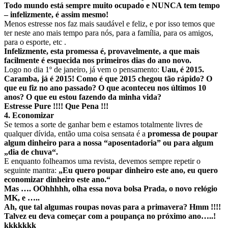
Todo mundo está sempre muito ocupado e NUNCA tem tempo
– infelizmente, é assim mesmo!
Menos estresse nos faz mais saudável e feliz, e por isso temos que
ter neste ano mais tempo para nós, para a família, para os amigos,
para o esporte, etc .
Infelizmente, esta promessa é, provavelmente, a que mais
facilmente é esquecida nos primeiros dias do ano novo.
Logo no dia 1º de janeiro, já vem o pensamento:
Uau, é 2015.
Caramba, já é 2015! Como é que 2015 chegou tão rápido? O
que eu fiz no ano passado? O que aconteceu nos últimos 10
anos? O que eu estou fazendo da minha vida?
Estresse Pure !!!! Que Pena !!!
4. Economizar
Se temos a sorte de ganhar bem e estamos totalmente livres de
qualquer dívida, então uma coisa sensata é a
promessa de poupar
algum dinheiro para a nossa “aposentadoria” ou para algum
„dia de chuva“.
E enquanto folheamos uma revista, devemos sempre repetir o
seguinte mantra:
„Eu quero poupar dinheiro este ano, eu quero
economizar dinheiro este ano.“
Mas …. OOhhhhh, olha essa nova bolsa Prada, o novo relógio
MK, e …..
Ah, que tal algumas roupas novas para a primavera? Hmm !!!!
Talvez eu deva começar com a poupança no próximo ano…..!
kkkkkkk