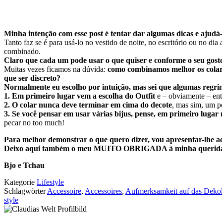
Minha intenção com esse post é tentar dar algumas dicas e ajudá-
Tanto faz se é para usá-lo no vestido de noite, no escritório ou no di
combinado.
Claro que cada um pode usar o que quiser e conforme o seu gost
Muitas vezes ficamos na dúvida:
como combinamos melhor os colare
que ser discreto?
Normalmente eu escolho por intuição, mas sei que algumas regri
1.
Em primeiro lugar vem a escolha do Outfit
e – obviamente – entã
2. O colar nunca deve terminar em cima do decote
, mas sim, um p
3. Se você pensar em usar várias bijus, pense, em primeiro lugar
pecar no too much!
Para melhor demonstrar o que quero dizer, vou apresentar-lhe a
Deixo aqui também o meu MUITO OBRIGADA à minha querida model
Bjo e Tchau
Kategorie
Lifestyle
Schlagwörter
Accessoire
,
Accessoires
,
Aufmerksamkeit auf das Dekol
style