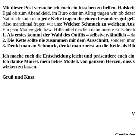
Mit dieser Post versuche ich euch
ein bisschen
zu helfen, Halskett
Egal ob zum Abendkleid, im Büro oder im Alltag tragen wir, ob dezent
Natürlich kann man
jede Kette tragen die einem besonders gut gefä
Also manchmal fragen wir uns:
Welcher Schmuck zu welchem Aussch
Ein paar Moderegeln bzw. Hilfsmittel machen dann unsere Entscheidu
1. Als erstes kommt der Wahl des Outfits – selbstverständlich
– da
2. Die Kette sollte nie zusammen mit dem Ausschnitt,
sondern imme
3. Denkt man an Schmuck, denkt man zuerst an die Kette als Bli
Ich mache euch die Entscheidung leicht und präsentiere euch ein
Ich danke Mariel, mein liebes Modell, von ganzem Herzen, dass s
wirken zu lassen.
Gruß und Kuss
V
Große fre