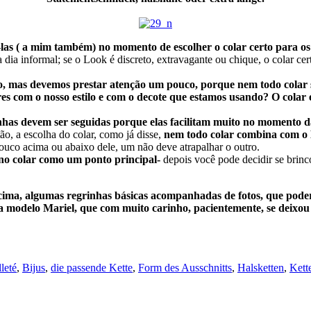
las ( a mim também) no momento de escolher o colar certo para os d
a a dia informal; se o Look é discreto, extravagante ou chique, o colar c
o, mas devemos prestar atenção um pouco, porque nem todo colar s
s com o nosso estilo e com o decote que estamos usando? O colar
nhas devem ser seguidas porque elas facilitam muito no momento d
o, a escolha do colar, como já disse,
nem todo colar combina com o
ouco acima ou abaixo dele, um não deve atrapalhar o outro.
 no colar como um ponto principal-
depois você pode decidir se brin
cima, algumas regrinhas básicas acompanhadas de fotos, que poder
o Mariel, que com muito carinho, pacientemente, se deixou foto
leté
,
Bijus
,
die passende Kette
,
Form des Ausschnitts
,
Halsketten
,
Kett