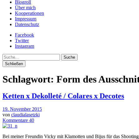
Blogroll
Über mich
Kooperationen
Impressum
Datenschutz
Facebook
Twitter
Instagram
Suche
Schließen
Schlagwort:
Form des Ausschnit
Ketten x Dekolleté / Colares x Decotes
19. November 2015
von
claudialasetzki
Kommentare 40
Bei meiner Freundin Vicky mit Klamotten und Bijus für das Shooting