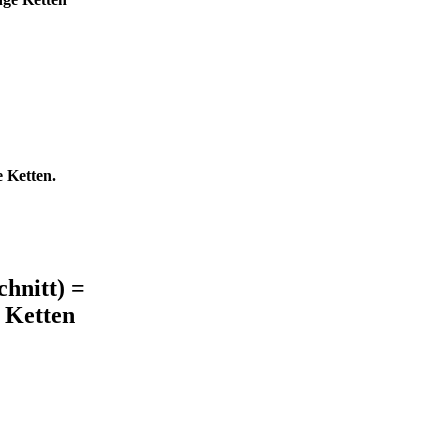
e Ketten.
hnitt) =
e Ketten