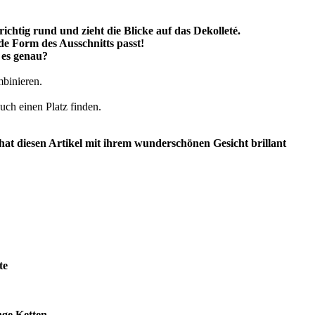
richtig rund und zieht die Blicke auf das Dekolleté.
ede Form des Ausschnitts passt!
 es genau?
mbinieren.
ch einen Platz finden.
hat diesen Artikel
mit ihrem wunderschönen
Gesicht
brillant
te
nge Ketten