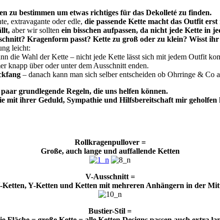
en zu bestimmen um etwas richtiges für das Dekolleté zu finden.
e, extravagante oder edle,
die passende Kette macht das Outfit erst 
llt,
aber wir sollten
ein bisschen aufpassen, da nicht jede Kette in j
nitt? Kragenform passt? Kette zu groß oder zu klein? Wisst ihr
ng leicht:
nn die Wahl der Kette – nicht jede Kette lässt sich mit jedem Outfit ko
r knapp über oder unter dem Ausschnitt enden.
ckfang
– danach kann man sich selber entscheiden ob Ohrringe & Co au
 paar grundlegende Regeln, die uns helfen können.
ie mit ihrer Geduld,
Sympathie und Hilfsbereitschaft
mir geholfen 
Rollkragenpullover =
Große, auch lange und auffallende Ketten
V-Ausschnitt =
-Ketten, Y-Ketten und Ketten mit mehreren Anhängern in der Mit
Bustier-Stil =
ie Fläche = große Kette = alle Ketten Designs passen auch extra la