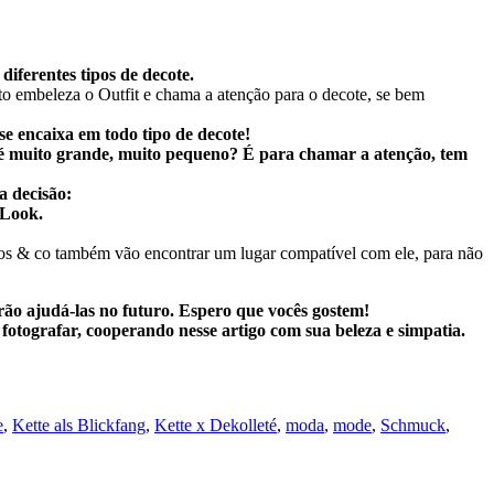
iferentes tipos de decote.
erto embeleza o Outfit e chama a atenção para o decote, se bem
e encaixa em todo tipo de decote!
 é muito grande, muito pequeno? É para chamar a atenção, tem
a decisão:
 Look.
cos & co também vão encontrar um lugar compatível com ele, para não
ão ajudá-las no futuro. Espero que vocês gostem!
grafar, cooperando nesse artigo com sua beleza e simpatia.
e
,
Kette als Blickfang
,
Kette x Dekolleté
,
moda
,
mode
,
Schmuck
,