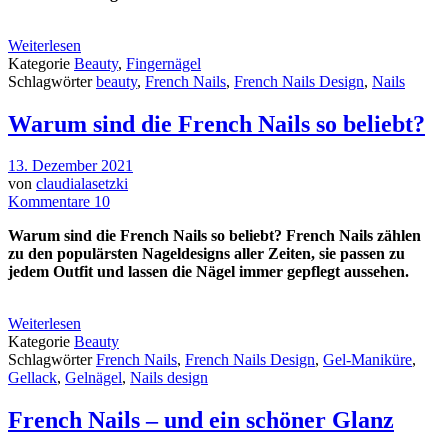
Weiterlesen
Kategorie
Beauty
,
Fingernägel
Schlagwörter
beauty
,
French Nails
,
French Nails Design
,
Nails
Warum sind die French Nails so beliebt?
13. Dezember 2021
von
claudialasetzki
Kommentare 10
Warum sind die French Nails so beliebt? French Nails zählen
zu den populärsten Nageldesigns aller Zeiten, sie passen zu
jedem Outfit und lassen die Nägel immer gepflegt aussehen.
Weiterlesen
Kategorie
Beauty
Schlagwörter
French Nails
,
French Nails Design
,
Gel-Maniküre
,
Gellack
,
Gelnägel
,
Nails design
French Nails – und ein schöner Glanz