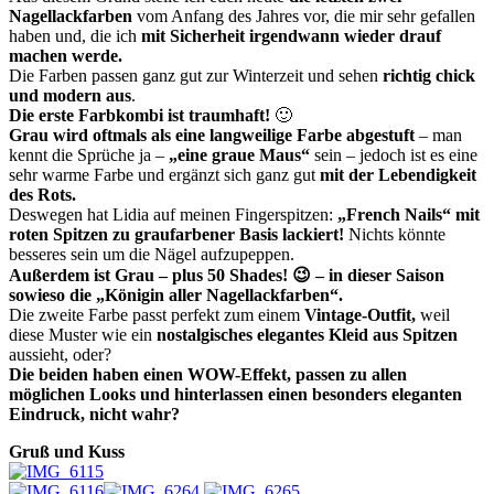
Nagellackfarben
vom Anfang des Jahres vor, die mir sehr gefallen
haben und, die ich
mit Sicherheit irgendwann wieder drauf
machen werde.
Die Farben passen ganz gut zur Winterzeit und sehen
richtig chick
und modern aus
.
Die erste Farbkombi ist traumhaft!
🙂
Grau wird oftmals als eine langweilige Farbe abgestuft
– man
kennt die Sprüche ja –
„eine graue Maus“
sein – jedoch ist es eine
sehr warme Farbe und ergänzt sich ganz gut
mit der Lebendigkeit
des Rots.
Deswegen hat Lidia auf meinen Fingerspitzen:
„French Nails“ mit
roten Spitzen zu graufarbener Basis lackiert!
Nichts könnte
besseres sein um die Nägel aufzupeppen.
Außerdem ist Grau – plus 50 Shades! 😉 – in dieser Saison
sowieso die „Königin aller Nagellackfarben“.
Die zweite Farbe passt perfekt zum einem
Vintage-Outfit,
weil
diese Muster wie ein
nostalgisches elegantes Kleid aus Spitzen
aussieht, oder?
Die beiden haben einen WOW-Effekt, passen zu allen
möglichen Looks und hinterlassen einen besonders eleganten
Eindruck, nicht wahr?
Gruß und Kuss