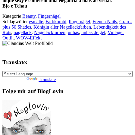
toque sexy e conferem uma elegância a mais ao visual.
Bjo e Tchau
Kategorie
Beauty
,
Fingernägel
Schlagwörter
esmalte
,
Farbkombi
,
fingernägel
,
French Nails
,
Grau -
plus 50 Shades
,
Königin aller Nagellackfarben
,
Lebendigkeit des
Rots
,
nagellack
,
Nagellackfarben
,
unhas
,
unhas de gel
,
Vintage-
Outfit
,
WOW-Effekt
Translate:
Powered by
Translate
Folge mir auf BlogLovin