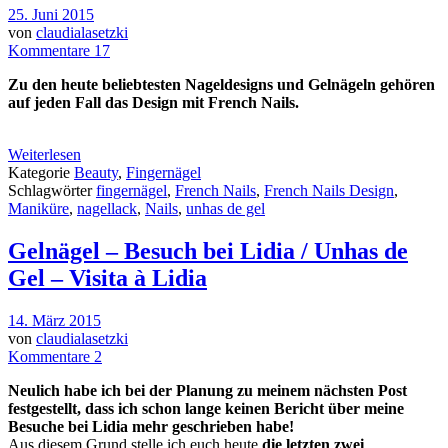
25. Juni 2015
von
claudialasetzki
Kommentare 17
Zu den heute beliebtesten Nageldesigns und Gelnägeln gehören
auf jeden Fall das Design mit French Nails.
Weiterlesen
Kategorie
Beauty
,
Fingernägel
Schlagwörter
fingernägel
,
French Nails
,
French Nails Design
,
Maniküre
,
nagellack
,
Nails
,
unhas de gel
Gelnägel – Besuch bei Lidia / Unhas de
Gel – Visita à Lidia
14. März 2015
von
claudialasetzki
Kommentare 2
Neulich habe ich bei der Planung zu meinem nächsten Post
festgestellt, dass ich schon lange keinen Bericht über meine
Besuche bei Lidia mehr geschrieben habe!
Aus diesem Grund stelle ich euch heute
die letzten zwei