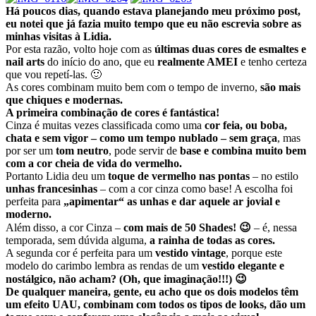
Há poucos dias, quando estava planejando meu próximo post,
eu notei que já fazia muito tempo que eu não escrevia sobre as
minhas visitas à Lidia.
Por esta razão, volto hoje com as
últimas duas cores de esmaltes e
nail arts
do início do ano, que eu
realmente AMEI
e tenho certeza
que vou repetí-las. 🙂
As cores combinam muito bem com o tempo de inverno,
são mais
que chiques e modernas.
A primeira combinação de cores é fantástica!
Cinza é muitas vezes classificada como uma
cor
feia, ou boba,
chata e sem vigor – como um tempo nublado – sem graça
, mas
por ser um
tom neutro
, pode servir de
base e combina muito bem
com a cor cheia de vida do vermelho.
Portanto Lidia deu um
toque de vermelho nas pontas
– no estilo
unhas francesinhas
– com a cor cinza como base! A escolha foi
perfeita para
„apimentar“ as unhas e dar aquele ar jovial e
moderno.
Além disso, a cor Cinza –
com mais de 50 Shades! 😉
– é, nessa
temporada, sem dúvida alguma,
a rainha de todas as cores.
A segunda cor é perfeita para um
vestido vintage
, porque este
modelo do carimbo lembra as rendas de um
vestido elegante e
nostálgico, não acham? (Oh, que imaginação!!!) 😉
De qualquer maneira, gente, eu acho que os dois modelos têm
um efeito UAU, combinam com todos os tipos de looks, dão um