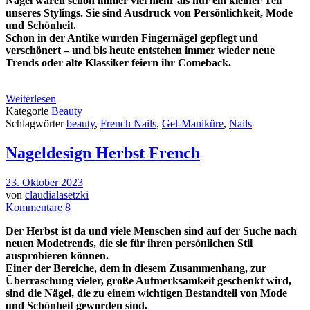
Nägel waren schon immer viel mehr als nur ein kleiner Teil
unseres Stylings. Sie sind Ausdruck von Persönlichkeit, Mode
und Schönheit.
Schon in der Antike wurden Fingernägel gepflegt und
verschönert – und bis heute entstehen immer wieder neue
Trends oder alte Klassiker feiern ihr Comeback.
Weiterlesen
Kategorie
Beauty
Schlagwörter
beauty
,
French Nails
,
Gel-Maniküre
,
Nails
Nageldesign Herbst French
23. Oktober 2023
von
claudialasetzki
Kommentare 8
Der Herbst ist da und viele Menschen sind auf der Suche nach
neuen Modetrends, die sie für ihren persönlichen Stil
ausprobieren können.
Einer der Bereiche, dem in diesem Zusammenhang, zur
Überraschung vieler, große Aufmerksamkeit geschenkt wird,
sind die Nägel, die zu einem wichtigen Bestandteil von Mode
und Schönheit geworden sind.