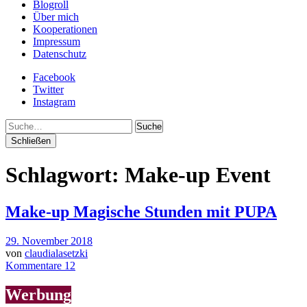
Blogroll
Über mich
Kooperationen
Impressum
Datenschutz
Facebook
Twitter
Instagram
Suche
Schließen
Schlagwort:
Make-up Event
Make-up Magische Stunden mit PUPA
29. November 2018
von
claudialasetzki
Kommentare 12
Werbung