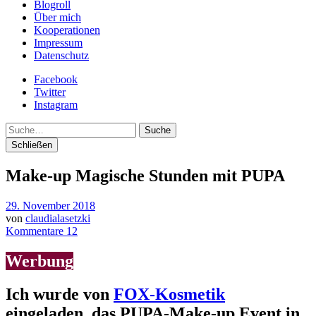
Blogroll
Über mich
Kooperationen
Impressum
Datenschutz
Facebook
Twitter
Instagram
Suche
Schließen
Make-up Magische Stunden mit PUPA
29. November 2018
von
claudialasetzki
Kommentare 12
Werbung
Ich wurde von
FOX-Kosmetik
eingeladen, das PUPA-Make-up Event in