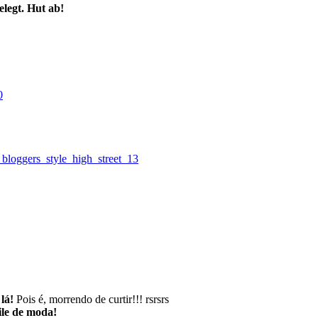
legt. Hut ab!
lá!
Pois é, morrendo de curtir!!! rsrsrs
ile de moda!