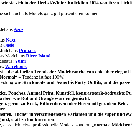
 wie sie sich in der Herbst/Winter Kollektion 2014 von ihren Liebl
sie sich auch als Models ganz gut präsentieren können.
odehaus
Asos
aus
Next
us
Oasis
 Modehaus
Primark
das Modehaus
River Island
dehaus:
Yumi
us:
Warehouse
st –
die aktuellen Trends der Modebranche von chic über elegant bis
 Normal“
– Tendenz ist fast 100%!
kleidung wie
Strickmode und Jeans bis Party-Outfits, und die passe
der, Ponchos, Animal Print, Kunstfell, kontraststark-bedruckte P
Farben wie Rot und Orange wurden gemischt.
agen, gerne zu Rock, Röhrenhosen oder Hosen mit geradem Bein.
er.
nstfell, Tücher in verschiedensten Varianten und die super und ew
nzt, statt zu konkurrieren.
, dass nicht etwa professionelle Models, sondern
„normale Mädchen“ o