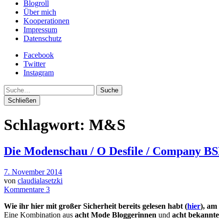
Blogroll
Über mich
Kooperationen
Impressum
Datenschutz
Facebook
Twitter
Instagram
Suche
Schließen
Schlagwort:
M&S
Die Modenschau / O Desfile / Company BS
7. November 2014
von
claudialasetzki
Kommentare 3
Wie ihr hier mit großer Sicherheit bereits gelesen habt (
hier
), am
Eine Kombination aus
acht Mode Bloggerinnen
und
acht bekannt