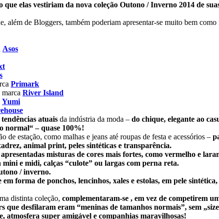
o que elas vestiriam da nova coleção Outono / Inverno 2014 de suas
e, além de Bloggers, também poderiam apresentar-se muito bem como
a
Asos
xt
s
rca
Primark
a marca
River Island
a
Yumi
ehouse
 tendências atuais
da indústria da moda –
do chique, elegante ao casu
o normal“ – quase 100%!
o de estação, como malhas e jeans até roupas de festa e acessórios –
p
adrez, animal print, peles sintéticas e transparência.
apresentadas misturas de cores mais fortes, como vermelho e laran
ini e midi, calças “culote” ou largas com perna reta.
utono / inverno.
 em forma de ponchos, lencinhos, xales e estolas, em pele sintética
ma distinta coleção,
complementaram-se , em vez de competirem um
rs que desfilaram eram “meninas de tamanhos normais”, sem „size
le, atmosfera super amigável e companhias maravilhosas!