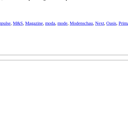
mpulse
,
M&S
,
Magazine
,
moda
,
mode
,
Modenschau
,
Next
,
Oasis
,
Prim