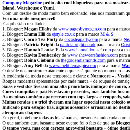
Company Magazine
pediu oito cool blogueiras para nos mostrar 
Island, Warehouse e Yumi.
Com um desfile de moda muito bem encenado, elas nos mostraram qu
Foi uma noite inesquecível!
E aqui está o resultado:
1. Blogger:
Megan Ellaby
da
www.pagesbymegan.com
para a marc
2. Blogger:
Emma Hill
da
ejstyle.co.uk
para a marca
M & S
3. Blogger:
Coco’s Tea Party
da
cocosteaparty.com
para a marca
Ne
4. Blogger:
Patricia
Bright
da
patriciabright.co.uk
para a marca
Oasi
5. Blogger:
Hannah Louise F
da
www.hannahlouisef.com
para a ma
6. Blogger:
Kavita Donkersley
da
www.shewearsfashion.com
para 
7. Blogger:
Doina Ciobanu
da
thegoldendiamonds.com
para a marc
8. Blogger:
Amy Bell
da
www.thelittlemagpie.com
para a marca
War
O desfile nos mostrou exatamente o que está quente no momento –
as
A tendência da moda nesta temporada é clara: o
Normcore – „Vestid
Roupas modernas apresentadas por cada marca – de roupas de transiçã
Saias e vestidos tiveram uma alta prioridade, imitação de couro, x
Cores tranquilas e pastéis estavam presentes, mas também foram 
As meninas também apareceram com tops largos e croppeds, saia m
Muitas rendas e o tricô tiveram um lugar especial nesta coleção o
Indicado para estação fria, alguns acessórios arrasaram no desfile
atemporais chapéus.
Em geral, notei que todas as lojas/marcas, mesmo estando cada com u
O que também curti bastante neste evento foi o fato de que
as Blogge
O tempo voou, mas com certeza aproveitei bastante – ótimo desfi