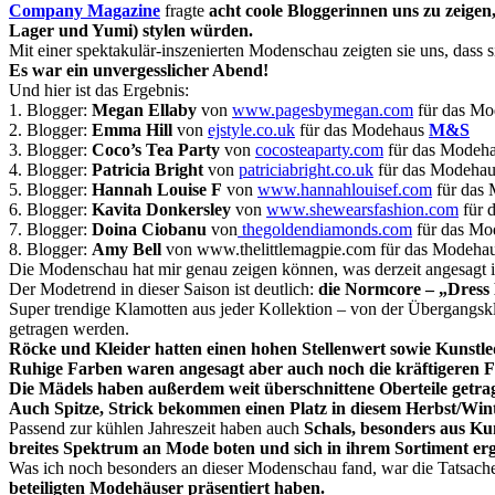
Company Magazine
fragte
acht coole Bloggerinnen uns zu zeigen,
Lager und Yumi) stylen würden.
Mit einer spektakulär-inszenierten Modenschau zeigten sie uns, dass 
Es war ein unvergesslicher Abend!
Und hier ist das Ergebnis:
1. Blogger:
Megan Ellaby
von
www.pagesbymegan.com
für das M
2. Blogger:
Emma Hill
von
ejstyle.co.uk
für das Modehaus
M&S
3. Blogger:
Coco’s Tea Party
von
cocosteaparty.com
für das Modeh
4. Blogger:
Patricia Bright
von
patriciabright.co.uk
für das Modeha
5. Blogger:
Hannah Louise F
von
www.hannahlouisef.com
für das
6. Blogger:
Kavita Donkersley
von
www.shewearsfashion.com
für 
7. Blogger:
Doina Ciobanu
von
thegoldendiamonds.com
für das Mo
8. Blogger:
Amy Bell
von www.thelittlemagpie.com für das Modeha
Die Modenschau hat mir genau zeigen können, was derzeit angesagt i
Der Modetrend in dieser Saison ist deutlich:
die Normcore – „Dress
Super trendige Klamotten aus jeder Kollektion – von der Übergangs
getragen werden.
Röcke und Kleider hatten einen hohen Stellenwert sowie Kunstle
Ruhige Farben waren angesagt aber auch noch die kräftigeren 
Die Mädels haben außerdem weit überschnittene Oberteile getr
Auch Spitze, Strick bekommen einen Platz in diesem Herbst/Wint
Passend zur kühlen Jahreszeit haben auch
Schals, besonders aus Ku
breites Spektrum an Mode boten und sich in ihrem Sortiment ergä
Was ich noch besonders an dieser Modenschau fand, war die Tatsache
beteiligten Modehäuser präsentiert haben.