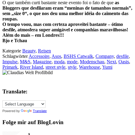
O que também curti bastante neste evento foi o fato de que
as
Bloggers que desfilaram eram “meninas de tamanhos normais”,
sem „size 0“, o que nos deu uma melhor idéia do caimento das
roupas.
O tempo voou, mas com certeza aproveitei bastante – ótimo
desfile, atmosfera super amigável e companhias maravilhosas!
Além do mais – em Londres!!!
Bjo e Tchau
Kategorie
Beauty
,
Reisen
Schlagwörter
Accessoire
,
Asos
,
BSHS Catwalk
,
Company
,
desfile
,
Impulse
,
M&S
,
Magazine
,
moda
,
mode
,
Modenschau
,
Next
,
Oasis
,
Primark
,
River Island
,
street style
,
style
,
Warehouse
,
Yumi
Translate:
Powered by
Translate
Folge mir auf BlogLovin