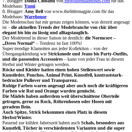
7. Blogger:
Doina Ciobanu
von
thegoldendiamonds.com
für das
Modehaus:
Yumi
8. Blogger:
Amy Bell
von www.thelittlemagpie.com für das
Modehaus:
Warehouse
Die Modenschau hat mir genau zeigen können, was derzeit angesagt
ist –
die aktuellen Trends der Modebranche von chic über
elegant bis hin zu lässig und alltagstauglich.
Der Modetrend in dieser Saison ist deutlich:
die Normcore –
„Dress Normal“
– Tendenz ist fast 100%!
Super trendige Klamotten aus jeder Kollektion – von der
Übergangskleidung wie
Strickmode und Jeans bis Party-Outfits,
und die passenden Accessoires
– kann von jeder Frau in diesem
Herbst und Winter getragen werden.
Röcke und Kleider hatten einen hohen Stellenwert sowie
Kunstleder, Ponchos, Animal Print, Kunstfell, kontraststark-
bedruckte Pullover und Transparenz.
Ruhige Farben waren angesagt aber auch noch die kräftigeren
Farben wie Rot und Orange wurden gemischt.
Die Mädels haben außerdem weit überschnittene Oberteile
getragen, gerne zu Rock, Röhrenhosen oder Hosen mit
geradem Bein.
Auch Spitze, Strick bekommen einen Platz in diesem
Herbst/Winter.
Passend zur kühlen Jahreszeit haben auch
Schals, besonders aus
Kunstfell, Tücher in verschiedensten Varianten und die super