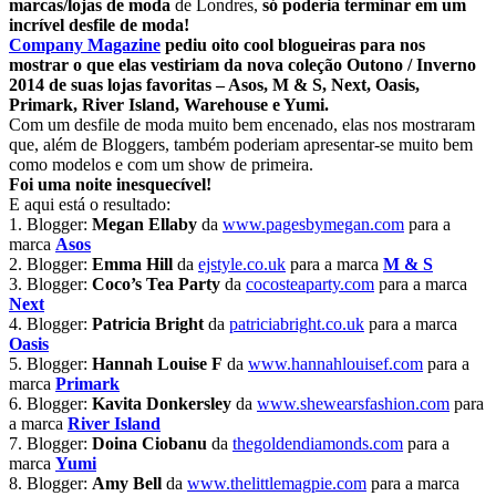
marcas/lojas de moda
de Londres,
só poderia terminar em um
incrível desfile de moda!
Company Magazine
pediu oito cool blogueiras para nos
mostrar o que elas vestiriam da nova coleção Outono / Inverno
2014 de suas lojas favoritas – Asos, M & S, Next, Oasis,
Primark, River Island, Warehouse e Yumi.
Com um desfile de moda muito bem encenado, elas nos mostraram
que, além de Bloggers, também poderiam apresentar-se muito bem
como modelos e com um show de primeira.
Foi uma noite inesquecível!
E aqui está o resultado:
1. Blogger:
Megan Ellaby
da
www.pagesbymegan.com
para a
marca
Asos
2. Blogger:
Emma Hill
da
ejstyle.co.uk
para a marca
M & S
3. Blogger:
Coco’s Tea Party
da
cocosteaparty.com
para a marca
Next
4. Blogger:
Patricia
Bright
da
patriciabright.co.uk
para a marca
Oasis
5. Blogger:
Hannah Louise F
da
www.hannahlouisef.com
para a
marca
Primark
6. Blogger:
Kavita Donkersley
da
www.shewearsfashion.com
para
a marca
River Island
7. Blogger:
Doina Ciobanu
da
thegoldendiamonds.com
para a
marca
Yumi
8. Blogger:
Amy Bell
da
www.thelittlemagpie.com
para a marca