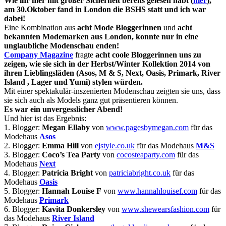
Wie ihr hier mit großer Sicherheit bereits gelesen habt (
hier
),
am 30.Oktober fand in London die BSHS statt und ich war
dabei!
Eine Kombination aus
acht Mode Bloggerinnen
und
acht
bekannten Modemarken aus London, konnte nur in eine
unglaubliche Modenschau enden!
Company Magazine
fragte
acht coole Bloggerinnen uns zu
zeigen, wie sie sich in der Herbst/Winter Kollektion 2014 von
ihren Lieblingsläden (Asos, M & S, Next, Oasis, Primark, River
Island , Lager und Yumi) stylen würden.
Mit einer spektakulär-inszenierten Modenschau zeigten sie uns, dass
sie sich auch als Models ganz gut präsentieren können.
Es war ein unvergesslicher Abend!
Und hier ist das Ergebnis:
1. Blogger:
Megan Ellaby
von
www.pagesbymegan.com
für das
Modehaus
Asos
2. Blogger:
Emma Hill
von
ejstyle.co.uk
für das Modehaus
M&S
3. Blogger:
Coco’s Tea Party
von
cocosteaparty.com
für das
Modehaus
Next
4. Blogger:
Patricia Bright
von
patriciabright.co.uk
für das
Modehaus
Oasis
5. Blogger:
Hannah Louise F
von
www.hannahlouisef.com
für das
Modehaus
Primark
6. Blogger:
Kavita Donkersley
von
www.shewearsfashion.com
für
das Modehaus
River Island