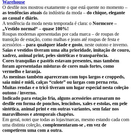
Warehouse
O desfile nos mostrou exatamente o que está quente no momento –
as tendências atuais
da indústria da moda –
do chique, elegante
ao casual e diário.
A tendência da moda nesta temporada é clara: o
Normcore –
„Vestido normal“ – quase 100%!
Roupas modernas apresentadas por cada marca – de roupas de
transição de estação, como malhas e jeans até roupas de festa e
acessórios –
para qualquer idade e gosto
, neste outono e inverno.
Saias e vestidos tiveram uma alta prioridade, imitação de couro,
xadrez, animal print, peles sintéticas e transparência.
Cores tranquilas e pastéis estavam presentes, mas também
foram apresentadas misturas de cores mais fortes, como
vermelho e laranja.
As meninas também apareceram com tops largos e croppeds,
saia mini e midi, calças “culote” ou largas com perna reta.
Muitas rendas e o tricô tiveram um lugar especial nesta coleção
outono / inverno.
Indicado para estação fria, alguns acessórios arrasaram no
desfile em forma de ponchos, lencinhos, xales e estolas, em pele
sintética, animal print e em outras variantes, sem falar nos
maravilhosos e atemporais chapéus.
Em geral, notei que todas as lojas/marcas, mesmo estando cada com
uma distinta coleção,
complementaram-se , em vez de
competirem uma com a outra.