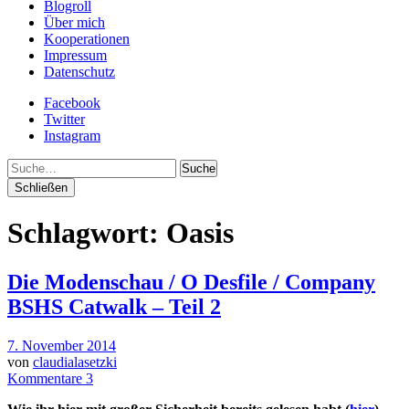
Blogroll
Über mich
Kooperationen
Impressum
Datenschutz
Facebook
Twitter
Instagram
Suche
Schließen
Schlagwort:
Oasis
Die Modenschau / O Desfile / Company
BSHS Catwalk – Teil 2
7. November 2014
von
claudialasetzki
Kommentare 3