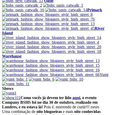
Oasis
Primark
River
Island
Warehause
Yumi
Shows
Como vocês já devem ter lido
aqui
, o evento
Company BSHS foi no dia 30 de outubro, realizado em
Londres, e eu estava lá!
Pois é, morrendo de curtir!!! rsrsrs
Uma combinação de
oito blogueiras
e mais
oito conhecidas