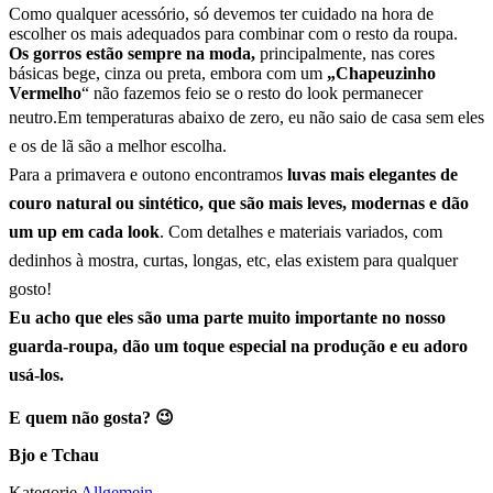
Como qualquer acessório, só devemos ter cuidado na hora de
escolher os mais adequados para combinar com o resto da roupa.
Os gorros estão sempre na moda,
principalmente, nas cores
básicas bege, cinza ou preta, embora com um
„Chapeuzinho
Vermelho
“ não fazemos feio se o resto do look permanecer
neutro.
Em temperaturas abaixo de zero, eu não saio de casa sem eles
e os de lã são a melhor escolha.
Para a primavera e outono encontramos
luvas mais elegantes de
couro natural ou sintético, que são mais leves, modernas e dão
um up em cada look
. Com detalhes e materiais variados, com
dedinhos à mostra, curtas, longas, etc, elas existem para qualquer
gosto!
Eu acho que eles são uma parte muito importante no nosso
guarda-roupa, dão um toque especial na produção e eu adoro
usá-los.
E quem não gosta? 😉
Bjo e Tchau
Kategorie
Allgemein