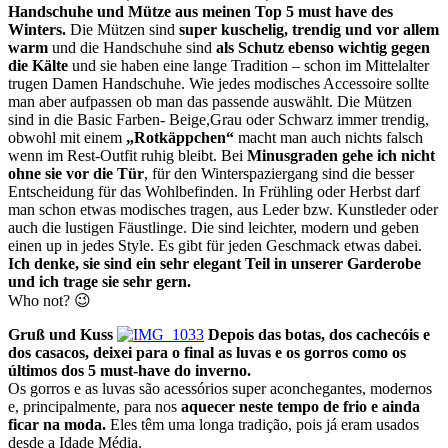
Handschuhe und Mütze aus meinen Top 5 must have des
Winters.
Die Mützen sind
super kuschelig, trendig und vor allem
warm
und die Handschuhe sind
als Schutz ebenso wichtig gegen
die Kälte
und sie haben eine lange Tradition – schon im Mittelalter
trugen Damen Handschuhe. Wie jedes modisches Accessoire sollte
man aber aufpassen ob man das passende auswählt. Die Mützen
sind in die Basic Farben- Beige,Grau oder Schwarz immer trendig,
obwohl mit einem
„Rotkäppchen“
macht man auch nichts falsch
wenn im Rest-Outfit ruhig bleibt. Bei
Minusgraden gehe ich nicht
ohne sie vor die Tür
, für den Winterspaziergang sind die besser
Entscheidung für das Wohlbefinden. In Frühling oder Herbst darf
man schon etwas modisches tragen, aus Leder bzw. Kunstleder oder
auch die lustigen Fäustlinge. Die sind leichter, modern und geben
einen up in jedes Style. Es gibt für jeden Geschmack etwas dabei.
Ich denke, sie sind ein sehr elegant Teil in unserer Garderobe
und ich trage sie sehr gern.
Who not? 😉
Gruß
und
Kuss
Depois das botas, dos cachecóis e
dos casacos, deixei para o final as luvas e os gorros como os
últimos dos 5 must-have do inverno.
Os gorros e as luvas são acessórios super aconchegantes, modernos
e, principalmente, para nos
aquecer neste tempo de frio e ainda
ficar na moda.
Eles têm uma longa tradição, pois já eram usados
desde a Idade Média.