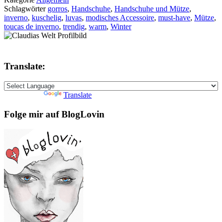
Schlagwörter
gorros
,
Handschuhe
,
Handschuhe und Mütze
,
inverno
,
kuschelig
,
luvas
,
modisches Accessoire
,
must-have
,
Mütze
,
toucas de inverno
,
trendig
,
warm
,
Winter
Translate:
Powered by
Translate
Folge mir auf BlogLovin