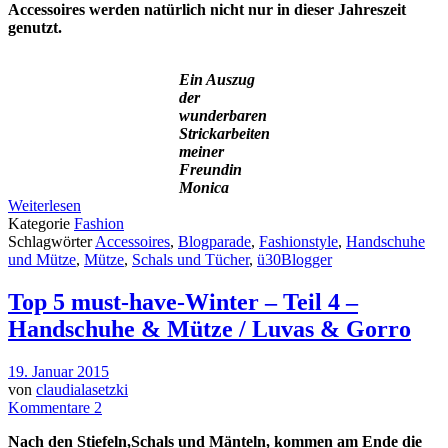
Accessoires werden natürlich nicht nur in dieser Jahreszeit
genutzt.
Ein Auszug
der
wunderbaren
Strickarbeiten
meiner
Freundin
Monica
Weiterlesen
Kategorie
Fashion
Schlagwörter
Accessoires
,
Blogparade
,
Fashionstyle
,
Handschuhe
und Mütze
,
Mütze
,
Schals und Tücher
,
ü30Blogger
Top 5 must-have-Winter – Teil 4 –
Handschuhe & Mütze / Luvas & Gorro
19. Januar 2015
von
claudialasetzki
Kommentare 2
Nach den Stiefeln,Schals und Mänteln, kommen am Ende die