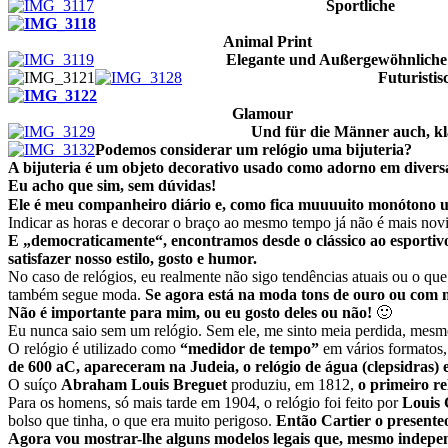
Sportliche
Animal Print
Elegante und
Außergewöhnliche
Futuristis
Glamour
Und für die Männer auch, kla
Podemos considerar um relógio uma bijuteria?
A bijuteria é um objeto decorativo usado como adorno em divers
Eu acho que sim, sem dúvidas!
Ele é meu companheiro diário e, como fica muuuuito monótono us
Indicar as horas e decorar o braço ao mesmo tempo já não é mais nov
E „democraticamente“, encontramos desde o clássico ao esportiv
satisfazer nosso estilo, gosto e humor.
No caso de relógios, eu realmente não sigo tendências atuais ou o qu
também segue moda.
Se agora está na moda tons de ouro ou com mo
Não é importante para mim, ou eu gosto deles ou não!
🙂
Eu nunca saio sem um relógio. Sem ele, me sinto meia perdida, mesmo
O relógio é utilizado como
“medidor de tempo”
em vários formatos,
de 600 aC, apareceram na Judeia, o relógio de água (clepsidras) e
O suíço
Abraham Louis Breguet
produziu, em 1812,
o primeiro re
Para os homens, só mais tarde em 1904, o relógio foi feito por
Louis 
bolso que tinha, o que era muito perigoso.
Então Cartier o presente
Agora vou mostrar-lhe alguns modelos legais que, mesmo indepen