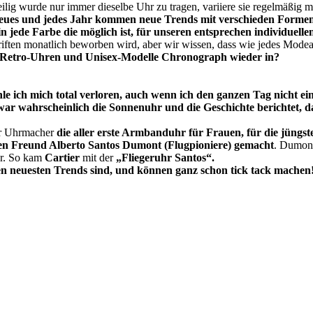
lig wurde nur immer dieselbe Uhr zu tragen, variiere sie regelmäßig m
 Neues und jedes Jahr kommen neue Trends mit verschieden Formen
 in jede Farbe die möglich ist, für unseren entsprechen individuel
chriften monatlich beworben wird, aber wir wissen, dass wie jedes Mode
die Retro-Uhren und Unisex-Modelle Chronograph wieder in?
e ich mich total verloren, auch wenn ich den ganzen Tag nicht ei
war wahrscheinlich die Sonnenuhr und die Geschichte berichtet, 
r Uhrmacher
die aller erste Armbanduhr für Frauen, für die jüngs
gen Freund Alberto Santos Dumont (Flugpioniere) gemacht
. Dumont
ar. So kam
Cartier
mit der
„Fliegeruhr Santos“.
den neuesten Trends sind, und können ganz schon tick tack machen