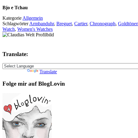
Bjo e Tchau
Kategorie
Allgemein
Schlagwörter
Armbanduhr
,
Breguet
,
Cartier
,
Chronograph
,
Goldtöne
Watch
,
Women's Watches
Translate:
Powered by
Translate
Folge mir auf BlogLovin