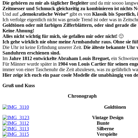
Die gehören zu mir als täglicher Begleiter
und da mir soooo langwei
Zeitmesser und Schmuck gleichzeitig zu kombinieren ist nichts
Und auf
„demokratische Weise“
gibt es von
Klassik bis Sportlich,
Ich verfolge eigentlich nicht was gerade Trend ist oder was in Zeits
Goldtönen oder mit farbigen Zifferblättern, oder sind gerade 
Keine Ahnung!
Alles nicht wichtig für mich, sie gefallen mir oder nicht!
🙂
Ich gehe wirklich nie ohne meine Armbanduhr raus. Ohne sie fühl
Die Uhr ist keine Erfindung unserer Zeit.
Die älteste bekannte Uhr 
Sanduhren erschienen sind.
Im
Jahre 1812 entwickelte Abraham Louis Breguet,
ein Schweize
Für Männer wurde später in
1904 von Louis Cartier für seinen en
immer von einer Taschenuhr die Zeit abzulesen, was zu gefährlich w
Hier zeige ich euch ein paar coole Modelle die unabhängig von 
Gruß und Kuss
Chronograph
Goldtönen
Vintage Design
Bunte
Silberne
Verspielte