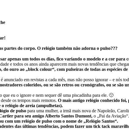
che
r!
as partes do corpo. O relógio também não adorna o pulso???
ar apenas um todos os dias, fico variando o modelo e a cor para
idade e todos os anos ainda aparecem mais novas tendências que chegam
o, do ouro ao
„block colour“, com pulseiras de todas as espécies de
e é anunciado em revistas a cada mês, mas não posso ignorar – e nós t
stradores coloridos, ou se são retros ou cronógrafos, ou se são u
 que eu o ignore e nem sequer dê uma piscadinha para ele. 🙁
 desde os tempos mais remotos.
O mais antigo relógio conhecido foi, 
 o relógio de areia (ampulhetas).
lógio de pulso
para uma mulher, a irmã mais nova de Napoleão, Caroli
Cartier para seu amigo Alberto Santos Dumont,
o „Pai da Aviação“.
ou com um relógio de pulso com o nome de „Relógio Santos“.
dentes das últimas tendências, podem fazer um tick tack maravilh