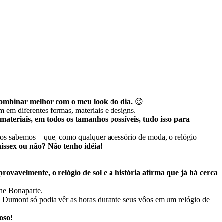
 combinar melhor com o meu look do dia.
😉
 em diferentes formas, materiais e designs.
 materiais,
em todos os tamanhos possíveis, tudo isso para
odos sabemos – que, como qualquer acessório de moda, o relógio
nissex ou não? Não tenho idéia!
provavelmente, o relógio de sol e a história afirma que já há cerca
ne Bonaparte.
 Dumont só podia vêr as horas durante seus vôos em um relógio de
oso!