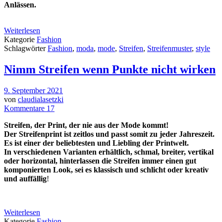
Anlässen.
Weiterlesen
Kategorie
Fashion
Schlagwörter
Fashion
,
moda
,
mode
,
Streifen
,
Streifenmuster
,
style
Nimm Streifen wenn Punkte nicht wirken
9. September 2021
von
claudialasetzki
Kommentare 17
Streifen, der Print, der nie aus der Mode kommt!
Der Streifenprint ist zeitlos und passt somit zu jeder Jahreszeit.
Es ist einer der beliebtesten und Liebling der Printwelt.
In verschiedenen Varianten erhältlich, schmal, breiter, vertikal
oder horizontal, hinterlassen die Streifen immer einen gut
komponierten Look, sei es klassisch und schlicht
oder kreativ
und auffällig
!
Weiterlesen
Kategorie
Fashion