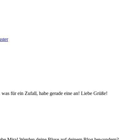
ster
d was für ein Zufall, habe gerade eine an! Liebe Grüße!
liebe Mira! Werden deine Bluse auf deinem Blog bewundern?