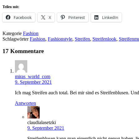
Teilen mit:
Facebook
X
Pinterest
LinkedIn
Kategorie
Fashion
Schlagwörter
Fashion
,
Fashionstyle
,
Streifen
,
Streifenlook
,
Streifenmu
17 Kommentare
miras_world_com
9. September 2021
Ich mag Streifen auch total. Bei mir sind es Streifenblusen. Un
Antworten
claudialasetzki
9. September 2021
Streifenblusen kann man eigentlich nicht genug haben, 