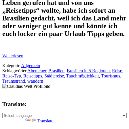
Leben gerufen hat und von uns
„Reisetipps“ wollte, habe ich sofort an
Brasilien gedacht, weil ich das Land mehr
oder weniger gut kenne und könnte ich
euch locker ein paar Urlaub Tipps geben.
Weiterlesen
Kategorie
Allgemein
Schlagwörter
Abenteuer
,
Brasilien
,
Brasilien in 5 Regionen
,
Reise
,
Reise-Typ
,
Reisetipps
,
Städtereise
,
Tauchmöglichkeit
,
Tourismus
,
Traumstrand
,
wandern
Translate:
Powered by
Translate