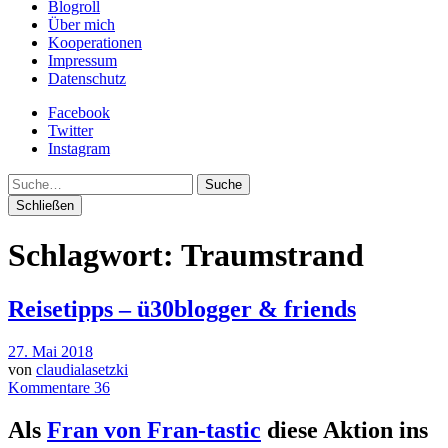
Blogroll
Über mich
Kooperationen
Impressum
Datenschutz
Facebook
Twitter
Instagram
Suche
Schließen
Schlagwort:
Traumstrand
Reisetipps – ü30blogger & friends
27. Mai 2018
von
claudialasetzki
Kommentare 36
Als
Fran von Fran-tastic
diese Aktion ins