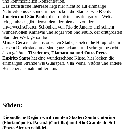
und kommerziellen Konzentration.
Das touristische Interesse liegt hier nicht so auf einmalige
Naturerlebnisse, sondern hier locken die Städte, wie
Rio de
Janeiro und São Paulo
, die Touristen aus der ganzen Welt an.
Ich glaube es gibt niemanden, der niemals von der
unverwechselbaren Schönheit von Rio de Janeiro und seinem
wundervollen Karneval und sogar von São Paulo, der drittgrößten
Stadt der Welt, gehört hat.
Minas Gerais
–
die historischen Städte
, spielen die Hauptrolle in
diesem Bundesland und sind ganz bekannt und sehr gut besucht,
dazu gehören
Tiradentes, Diamantina und Ouro Preto.
Espírito Santo
hat eine wunderschöne Küste, hier locken die
einmaligen Strände wie Guarapari, Vila Velha, Vitória und andere,
Besucher aus nah und fern an.
Süden:
Die südliche Region wird von den Staaten Santa Catarina
(Florianópolis), Paraná (Curitiba) und Rio Grande do Sul
(Porto Alegre) gebildet.