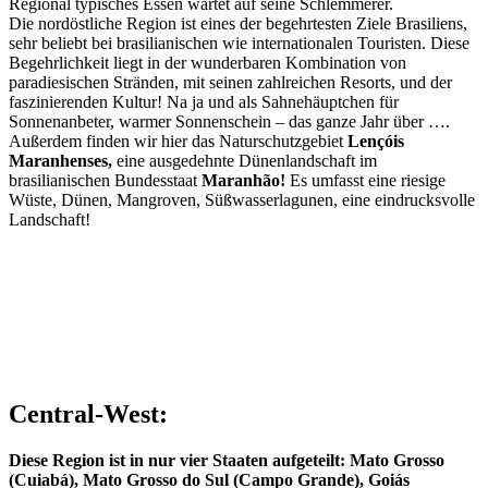
Regional typisches Essen wartet auf seine Schlemmerer.
Die nordöstliche Region ist eines der begehrtesten Ziele Brasiliens,
sehr beliebt bei brasilianischen wie internationalen Touristen. Diese
Begehrlichkeit liegt in der wunderbaren Kombination von
paradiesischen Stränden, mit seinen zahlreichen Resorts, und der
faszinierenden Kultur! Na ja und als Sahnehäuptchen für
Sonnenanbeter, warmer Sonnenschein – das ganze Jahr über ….
Außerdem finden wir hier das Naturschutzgebiet
Lençóis
Maranhenses,
eine ausgedehnte Dünenlandschaft im
brasilianischen Bundesstaat
Maranhão!
Es umfasst eine riesige
Wüste, Dünen, Mangroven, Süßwasserlagunen, eine eindrucksvolle
Landschaft!
Central-West:
Diese Region ist in nur vier Staaten aufgeteilt: Mato Grosso
(Cuiabá), Mato Grosso do Sul (Campo Grande), Goiás