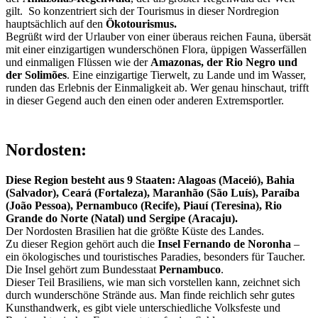
gilt. So konzentriert sich der Tourismus in dieser Nordregion
hauptsächlich auf den
Ökotourismus.
Begrüßt wird der Urlauber von einer überaus reichen Fauna, übersät
mit einer einzigartigen wunderschönen Flora, üppigen Wasserfällen
und einmaligen Flüssen wie der
Amazonas, der Rio Negro und
der Solimões
. Eine einzigartige Tierwelt, zu Lande und im Wasser,
runden das Erlebnis der Einmaligkeit ab. Wer genau hinschaut, trifft
in dieser Gegend auch den einen oder anderen Extremsportler.
Nordosten:
Diese Region besteht aus 9 Staaten: Alagoas (Maceió), Bahia
(Salvador), Ceará (Fortaleza), Maranhão (São Luís), Paraíba
(João Pessoa), Pernambuco (Recife), Piauí (Teresina), Rio
Grande do Norte (Natal) und Sergipe (Aracaju).
Der Nordosten Brasilien hat die größte Küste des Landes.
Zu dieser Region gehört auch die
Insel Fernando de Noronha
–
ein ökologisches und touristisches Paradies, besonders für Taucher.
Die Insel gehört zum Bundesstaat
Pernambuco
.
Dieser Teil Brasiliens, wie man sich vorstellen kann, zeichnet sich
durch wunderschöne Strände aus. Man finde reichlich sehr gutes
Kunsthandwerk, es gibt viele unterschiedliche Volksfeste und