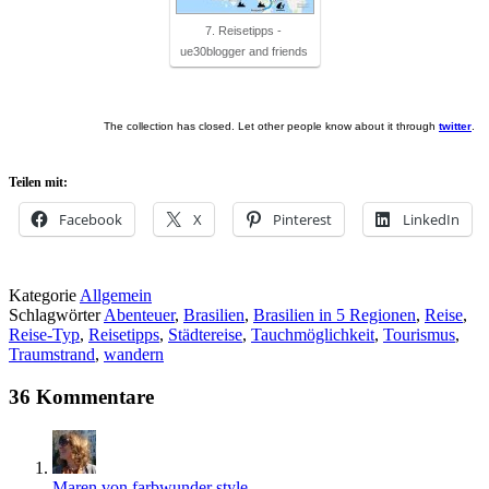
7. Reisetipps -
ue30blogger and friends
The collection has closed. Let other people know about it through
twitter
.
Teilen mit:
Facebook
X
Pinterest
LinkedIn
Kategorie
Allgemein
Schlagwörter
Abenteuer
,
Brasilien
,
Brasilien in 5 Regionen
,
Reise
,
Reise-Typ
,
Reisetipps
,
Städtereise
,
Tauchmöglichkeit
,
Tourismus
,
Traumstrand
,
wandern
36 Kommentare
Maren von farbwunder style