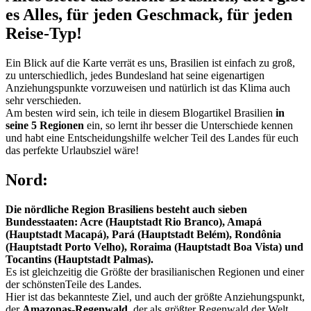
es Alles, für jeden Geschmack, für jeden
Reise-Typ!
Ein Blick auf die Karte verrät es uns, Brasilien ist einfach zu groß,
zu unterschiedlich, jedes Bundesland hat seine eigenartigen
Anziehungspunkte vorzuweisen und natürlich ist das Klima auch
sehr verschieden.
Am besten wird sein, ich teile in diesem Blogartikel Brasilien
in
seine
5
Regionen
ein, so lernt ihr besser die Unterschiede kennen
und habt eine Entscheidungshilfe welcher Teil des Landes für euch
das perfekte Urlaubsziel wäre!
Nord:
Die nördliche Region Brasiliens besteht auch sieben
Bundesstaaten: Acre (
Hauptstadt
Rio Branco), Amapá
(
Hauptstadt
Macapá), Pará (
Hauptstadt
Belém), Rondônia
(
Hauptstadt
Porto Velho), Roraima (
Hauptstadt
Boa Vista) und
Tocantins (
Hauptstadt
Palmas).
Es ist gleichzeitig die Größte der brasilianischen Regionen und einer
der schönstenTeile des Landes.
Hier ist das bekannteste Ziel, und auch der größte Anziehungspunkt,
der
Amazonas-Regenwald
, der als größter Regenwald der Welt