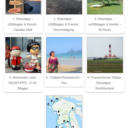
1. Reisetipps -
2. Reisetipps -
3. Reisetipps –
ü30blogger & friends -
ü30Blogger & Friends:
ue30blogger & friends –
Claudias Welt
Entschädigung
30 Rockt
4. farbwunder style:
5. Thailand Reisebericht -
6. Frauenzimmer 50plus:
REISETIPPS - Ü-30-
Tina
Reisetipps -
Blogger
Nordfriesland