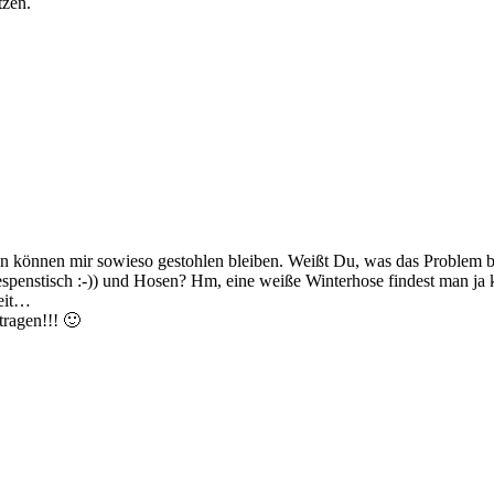
tzen.
 können mir sowieso gestohlen bleiben. Weißt Du, was das Problem be
espenstisch :-)) und Hosen? Hm, eine weiße Winterhose findest man ja k
neit…
tragen!!! 🙂