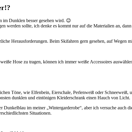
er!?
em im Dunklen besser gesehen wird. 😉
en werden sollte, ich denke es kommt nur auf die Materialien an, dann 
sätzliche Herausforderungen. Beim Skifahren gern gesehen, auf Wegen m
e weiße Hose zu tragen, können ich immer weiße Accessoires auswählen 
lichen Töne, wie Elfenbein, Eierschale, Perlenweiß oder Schneeweiß, u
sonsten dunklen und eintönigen Kleiderschrank einen Hauch von Licht.
Dunkelblau im meiner „Wintergarderobe“, aber ich versuche auch die h
erschiedlichsten Situationen.