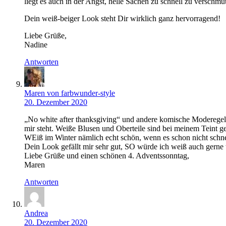
liegt es auch in der Angst, helle Sachen zu schnell zu verschmu
Dein weiß-beiger Look steht Dir wirklich ganz hervorragend!
Liebe Grüße,
Nadine
Antworten
Maren von farbwunder-style
20. Dezember 2020
„No white after thanksgiving“ und andere komische Moderegeln
mir steht. Weiße Blusen und Oberteile sind bei meinem Teint g
WEiß im Winter nämlich echt schön, wenn es schon nicht sch
Dein Look gefällt mir sehr gut, SO würde ich weiß auch gerne 
Liebe Grüße und einen schönen 4. Adventssonntag,
Maren
Antworten
Andrea
20. Dezember 2020