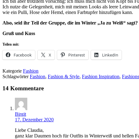
Ich bin aber trotzdem vorsichtig: Ich muss mich nicht von Kopf bis F
Ich nutze die Gelegenheit, mich mit meinen Looks als leere Leinwand
wie ein Pulli, Hose oder Hemd, einen Farbtupfer hinzufügen kann.
Also, seid ihr Teil der Gruppe, die im Winter „Ja zu Weiß“ sagt?
Gruß und Kuss
Teilen mit:
Facebook
X
Pinterest
LinkedIn
Kategorie
Fashion
Schlagwörter
Fashion
,
Fashion & Style
,
Fashion Inspiration
,
Fashions
14 Kommentare
Birgit
17. Dezember 2020
Liebe Claudia,
ganz klar Daumen hoch für Outfits in Winterweiß und hellen Fa