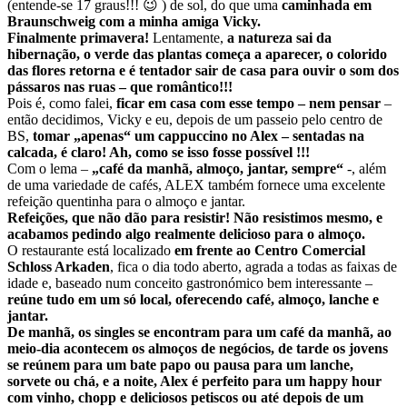
(entende-se 17 graus!!! 😉 ) de sol, do que uma
caminhada em
Braunschweig com a minha amiga Vicky.
Finalmente primavera!
Lentamente,
a natureza sai da
hibernação, o verde das plantas começa a aparecer, o colorido
das flores retorna e é tentador sair de casa para ouvir o som dos
pássaros nas ruas – que romântico!!!
Pois é, como falei,
ficar em casa com esse tempo – nem pensar
–
então decidimos, Vicky e eu, depois de um passeio pelo centro de
BS,
tomar „apenas“ um cappuccino no Alex – sentadas na
calcada, é claro! Ah, como se isso fosse possível !!!
Com o lema –
„café da manhã, almoço, jantar, sempre“
-, além
de uma variedade de cafés, ALEX também fornece uma excelente
refeição quentinha para o almoço e jantar.
Refeições, que não dão para resistir! Não resistimos mesmo, e
acabamos pedindo algo realmente delicioso para o almoço.
O restaurante está localizado
em frente ao Centro Comercial
Schloss Arkaden
, fica o dia todo aberto, agrada a todas as faixas de
idade e, baseado num conceito gastronómico bem interessante –
reúne tudo em um só local, oferecendo café, almoço, lanche e
jantar.
De manhã, os singles se encontram para um café da manhã, ao
meio-dia acontecem os almoços de negócios, de tarde os jovens
se reúnem para um bate papo ou pausa para um lanche,
sorvete ou chá, e a noite, Alex é perfeito para um happy hour
com vinho, chopp e deliciosos petiscos ou até depois de um