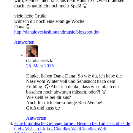
wird, zieht es mich raus aus dem Haus!! Zu zweit draussen
macht es natürlich noch mehr Spaß! 🙂
viele liebe Grüße
wünsch dir noch eine sonnige Woche
Dana 🙂
http://danalovesfashionandmusic.blogspot.de/
Antworten
claudialasetzki
25. März 2015
Danke, lieben Dank Dana! So wie du, ich habe die
Nase vom Winter voll und Sehnsucht nach dem
Frühling! 🙂 Aber ich denke, dass wir einfach ein
bisschen noch abwarten müssen, oder?! 🙁
Wie sieht es bei dir aus?
Auch für dich eine sonnige Rest-Woche!
Gruß und kuss 🙂
Antworten
Eine himmlische Gelnägelfarbe - Besuch bei Lidia / Unhas de
Gel - Visita à Lidia - Claudias WeltClaudias Welt