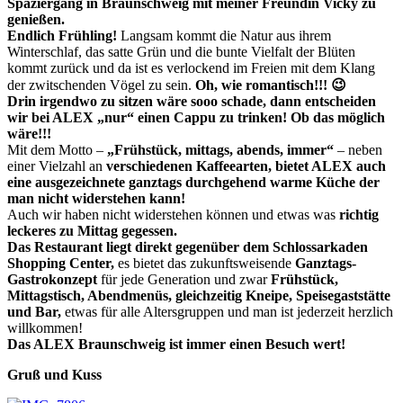
Spaziergang in Braunschweig mit meiner Freundin Vicky zu
genießen.
Endlich Frühling!
Langsam kommt die Natur aus ihrem
Winterschlaf, das satte Grün und die bunte Vielfalt der Blüten
kommt zurück und da ist es verlockend im Freien mit dem Klang
der zwitschenden Vögel zu sein.
Oh, wie romantisch
!!! 😉
Drin irgendwo zu sitzen wäre sooo schade, dann entscheiden
wir bei ALEX „nur“ einen Cappu zu trinken! Ob das möglich
wäre!!!
Mit dem Motto –
„Frühstück, mittags, abends, immer“
– neben
einer Vielzahl an
verschiedenen Kaffeearten, bietet ALEX auch
eine ausgezeichnete ganztags durchgehend warme Küche der
man nicht widerstehen kann!
Auch wir haben nicht widerstehen können und etwas was
richtig
leckeres zu Mittag gegessen.
Das Restaurant liegt direkt gegenüber dem Schlossarkaden
Shopping Center,
es bietet das zukunftsweisende
Ganztags-
Gastrokonzept
für jede Generation und zwar
Frühstück,
Mittagstisch, Abendmenüs, gleichzeitig Kneipe, Speisegaststätte
und Bar,
etwas für alle Altersgruppen und man ist jederzeit herzlich
willkommen!
Das
ALEX
Braunschweig ist immer einen Besuch wert!
Gruß und Kuss