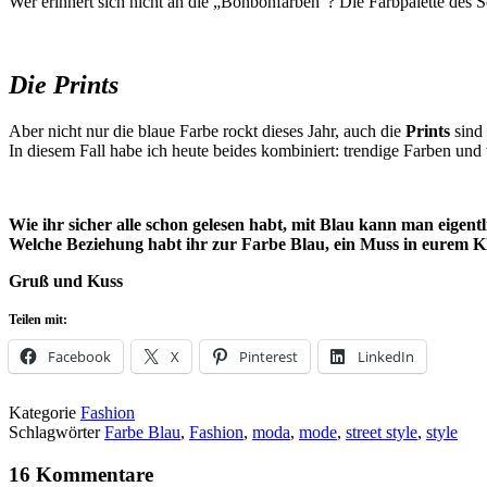
Wer erinnert sich nicht an die „Bonbonfarben“? Die Farbpalette des 
Die Prints
Aber nicht nur die blaue Farbe rockt dieses Jahr, auch die
Prints
sind
In diesem Fall habe ich heute beides kombiniert: trendige Farben und
Wie ihr sicher alle schon gelesen habt, mit Blau kann man eigen
Welche Beziehung habt ihr zur Farbe Blau, ein Muss in eurem K
Gruß und Kuss
Teilen mit:
Facebook
X
Pinterest
LinkedIn
Kategorie
Fashion
Schlagwörter
Farbe Blau
,
Fashion
,
moda
,
mode
,
street style
,
style
16 Kommentare