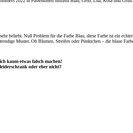
Sommers 2022 in Pastelltönen umfasst Blau, Gelb, Lila, Rosa und Grün.
 sehr beliebt. Null Problem für die Farbe Blau, diese Farbe ist ein echt
 trendige Muster. Ob Blumen, Streifen oder Pünktchen – die blaue Farb
tlich kaum etwas falsch machen!
leiderschrank oder eher nicht?