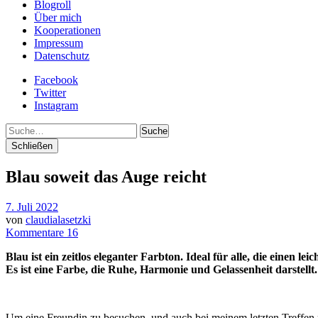
Blogroll
Über mich
Kooperationen
Impressum
Datenschutz
Facebook
Twitter
Instagram
Suche
Schließen
Blau soweit das Auge reicht
7. Juli 2022
von
claudialasetzki
Kommentare 16
Blau ist ein zeitlos eleganter Farbton. Ideal für alle, die einen 
Es ist eine Farbe, die Ruhe, Harmonie und Gelassenheit darstell
Um eine Freundin zu besuchen, und auch bei meinem letzten Treffen 