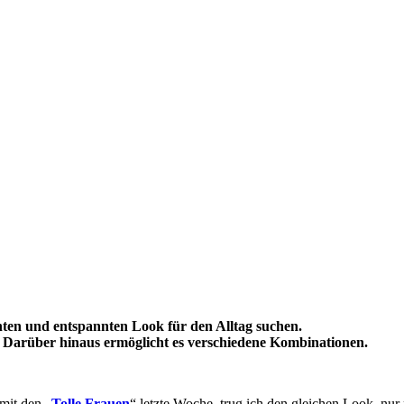
leichten und entspannten Look für den Alltag suchen.
t. Darüber hinaus ermöglicht es verschiedene Kombinationen.
mit den „
Tolle Frauen
“ letzte Woche, trug ich den gleichen Look, nur 