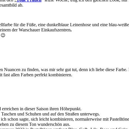
esamtbild ab.
ellfarbe für die Füße, eine dunkelblaue Leinenhose und eine blau-weiß
 einem der Warschauer Einkaufszentren
.
😉
ren Nuancen zu finden, was mir sehr gut tut, denn ich liebe diese Farbe
t fast allen Farben perfekt kombinieren.
 erreichen in dieser Saison ihren Höhepunkt.
in Taschen und Schuhen und auf den Straßen unterwegs.
ie ich schon sagte, sich leicht kombinieren, normalerweise mit Pastel
u sehen zu diesem Ton wunderschön aus.