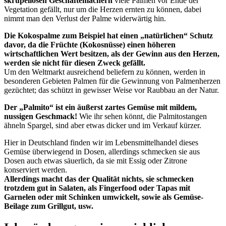
skrupellosen
Geschäftemachern
viele Palmen vor Ende der
Vegetation gefällt, nur um die Herzen ernten zu können, dabei
nimmt man den Verlust der Palme widerwärtig hin.
Die Kokospalme zum Beispiel hat einen „natürlichen“ Schutz
davor, da die Früchte (Kokosnüsse) einen höheren
wirtschaftlichen Wert besitzen, als der Gewinn aus den Herzen,
werden sie nicht für diesen Zweck gefällt.
Um den Weltmarkt ausreichend beliefern zu können, werden in
besonderen Gebieten Palmen für die Gewinnung von Palmenherzen
gezüchtet; das schützt in gewisser Weise vor Raubbau an der Natur.
Der „Palmito“ ist ein äußerst zartes Gemüse mit mildem,
nussigen Geschmack!
Wie ihr sehen könnt, die Palmitostangen
ähneln Spargel, sind aber etwas dicker und im Verkauf kürzer.
Hier in Deutschland finden wir im Lebensmittelhandel dieses
Gemüse überwiegend in Dosen, allerdings schmecken sie aus
Dosen auch etwas säuerlich, da sie mit Essig oder Zitrone
konserviert werden.
Allerdings macht das der Qualität nichts, sie schmecken
trotzdem gut in
Salaten, als Fingerfood oder Tapas mit
Garnelen oder mit Schinken umwickelt, sowie als Gemüse-
Beilage zum Grillgut, usw.