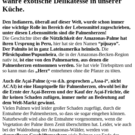
wahre exotische Delikatesse in unserer
Küche.
Den Indianern, überall auf dieser Welt, wurde schon immer
eine wichtige Rolle im Bereich der Lebensmittel zugeschrieben,
unter diesen Lebensmitteln sind die Palmenherzen!
Die Geschichte über
die Nützlichkeit der Amazonas-Palme hat
ihren Ursprung in Peru,
hier hat sie den Namen
“pijuayo”.
Der Palmito ist in ganz Lateinamerika heimisch.
Die
Pfirsichpalme/Pupunheira
, die in der Amazonas-Becken-Region
nativ ist,
ist eine von den Palmenarten, aus denen die
Palmenherzen entnommen werden.
Sie hat viele Triebspitzen und
so kann man das
„Herz“
entnehmen ohne die Pfanze zu töten.
Auch die Açaí-Palme (ç=ss d.h. gesprochen „Assa-i“, nicht
ACAI) ist eine Hauptquelle für Palmenherzen
,
obwohl bei ihr
die Ernte der Açaí-Beeren und der Kauf der Açaí-Früchte, die
ihr keinen Schaden zufügen, immer mehr an Bedeutung auf
dem Welt-Markt gewinnt.
Vielen Palmen wird leider großer Schaden zugefügt, durch die
Entnahme der Palmenherzen, so dass sie sogar eingehen können.
Naturbewußt wird also die Entnahme vorgenommen, wenn die
Vegetation der Palme ihren Zenit überschritten hat. Leider, wie auch
bei der Waldrodung der Amazonas-Wälder, werden von