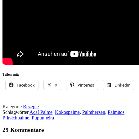
Teilen mit:
Facebook
X
Pinterest
LinkedIn
Kategorie
Rezepte
Schlagwörter
Açaí-Palme
,
Kokospalme
,
Palmherzen
,
Palmitos
,
Pfirsichpalme
,
Pupunheira
29 Kommentare