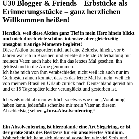
Ü30 Blogger & Friends – Erbstücke als
Erinnerungsstücke – ganz herzlichen
Willkommen heißen!
Herzlich, weil diese Aktion ganz Tief in mein Herz hinein blickt
und mich durch viele schöne, intensive aber gleichzeitig
unsagbar traurige Momente begleitet!
Diese Aktion transportiert mich auf eine Zeitreise hinein, vor 6
Jahren war ich in Brasilien und erlebte die letzte Unterhaltung mit
meinem Vater, auch habe ich ihn das letztes Mal gesehen, ihn
geküsst und in die Arme genommen.
Ich habe mich von ihm verabschiedet, nicht weil ich auch nur im
Geringsten ahnen konnte, dass es das letzte Mal ist, nein, weil ich
von meinem Brasilien-Urlaub zurück nach Deutschland gereist bin
und er 15 Tage später leider verunglückt und gestorben ist.
Ich weiß nicht ob man wirklich so etwas wie eine „Vorahnung“
haben kann, jedenfalls schenkte mir mein Vater an diesem
Abschiedstag seinen
„Jura-Absolventenring“
.
Ein Absolventenring ist hierzulande eine Art Siegelring, er ist
der große Stolz des Besitzers für ein absolviertes Studium.
Wahrscheinlich kann sich niemand vorstellen wie viel Stolz und