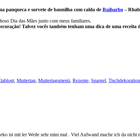
na panqueca e sorvete de baunilha com calda de
Ruibarbo
–
Rhab
ilhoso Dia das Mães junto com meus familiares.
e decoração! Talvez vocês também tenham uma dica de uma receita 
lablogt
,
Muttertag
,
Muttertagsmenü
,
Rezepte
,
Spargel
,
Tischdekoration
hdeko ist mit ler Weile sehr mini mal . Viel Aufwand mache ich da nicht