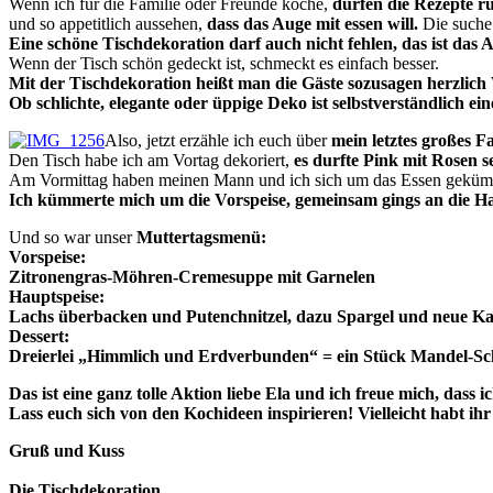
Wenn ich für die Familie oder Freunde koche,
dürfen die Rezepte r
und so appetitlich aussehen,
dass das Auge mit essen will.
Die suche 
Eine schöne Tischdekoration darf auch nicht fehlen,
das ist das 
Wenn der Tisch schön gedeckt ist, schmeckt es einfach besser.
Mit der Tischdekoration heißt man die Gäste sozusagen herzlic
Ob schlichte, elegante oder üppige Deko ist selbstverständlich 
Also, jetzt erzähle ich euch über
mein letztes großes F
Den Tisch habe ich am Vortag dekoriert,
es durfte Pink mit Rosen se
Am Vormittag haben meinen Mann und ich sich um das Essen geküm
Ich kümmerte mich um die Vorspeise, gemeinsam gings an die Hau
Und so war unser
Muttertagsmenü:
Vorspeise:
Zitronengras-Möhren-Cremesuppe mit Garnelen
Hauptspeise:
Lachs überbacken und Putenchnitzel, dazu Spargel und neue Ka
Dessert:
Dreierlei „Himmlich und Erdverbunden“ = ein Stück Mandel-S
Das ist eine ganz tolle Aktion liebe Ela und ich freue mich, dass i
Lass euch sich von den Kochideen inspirieren! Vielleicht habt ih
Gruß und Kuss
Die Tischdekoration