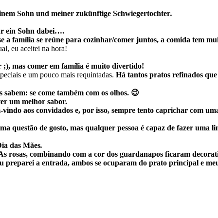
inem Sohn und meiner zukünftige Schwiegertochter
.
ur ein Sohn dabei….
se a família se reúne para cozinhar/comer juntos, a comida tem mu
l, eu aceitei na hora!
 ;), mas
comer em
família é muito divertido!
speciais e um pouco mais requintadas.
Há tantos pratos refinados que
s sabem: se come também com os olhos. 😉
 ter um melhor sabor.
vindo aos convidados e, por isso, sempre tento caprichar com u
uma questão de gosto,
mas qualquer pessoa é capaz de fazer uma l
ia das Mães
.
“! As rosas, combinando com a cor dos guardanapos ficaram decora
u preparei a entrada, ambos se ocuparam do prato principal e me