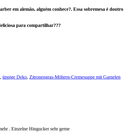
arber
em alemão, alguém conhece?. Essa sobremesa é doutro
deliciosa para compartilhar???
,
üppige Deko
,
Zitronengras-Möhren-Cremesuppe mit Garnelen
 mehr . Einzelne Hingucker sehr gerne