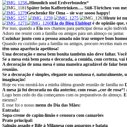
„Himmlich und Erdverbunden“
Später
beim Kaffeetrinken…. Süß-Törtchen von me
Geschenke für Oma – sie war soooo happy!
Heute ist n
Ela do Blog Elablogt
é de opinião que, 
Por isso, quando a
Ela
nos chamou para participar dessa ação individua
Adoro me reunir com a família ou amigos para um almoço ou jantar.
Cozinhar junto com a pessoa amada não traz sempre bom humor
Quando eu cozinho para a família ou amigos, procuro receitas mais e
têm uma aparência apetitosa!
Uma decoração e mesa bem bonita também não deve faltar.
Você
Se a mesa está bem posta e decorada, a comida, com certeza, vai
A decoração de uma mesa é uma maneira agradável de falar bem-
reunião.
Se a decoração é simples, elegante ou suntuosa é, naturalmente, 
imaginação!
Hoje eu vou mostrá-los a minha última grande reunião de família no
D
A mesa já foi decorada no dia anterior, com rosas „cor de rosa
Logo bem cedo do dia começamos com os preparativos do almoço.
E
mesmo?
E esse foi o nosso
menu do Dia das Mães:
Entrada:
Sopa-creme de capim-limão e cenoura com camarões
Prato principal:
Salmão assado e Bife à Milanesa com aspargos e batata