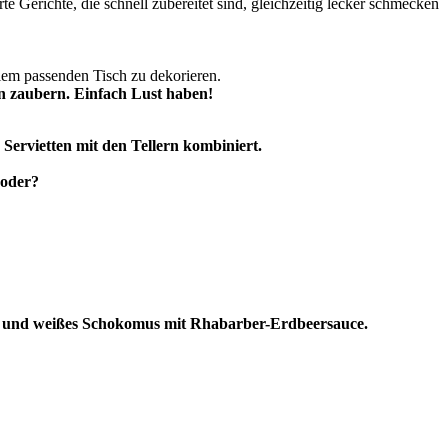
erte Gerichte, die schnell zubereitet sind, gleichzeitig lecker schmecken
lem passenden Tisch zu dekorieren.
on zaubern. Einfach Lust haben!
 Servietten mit den Tellern kombiniert.
 oder?
 und weißes Schokomus mit Rhabarber-Erdbeersauce.