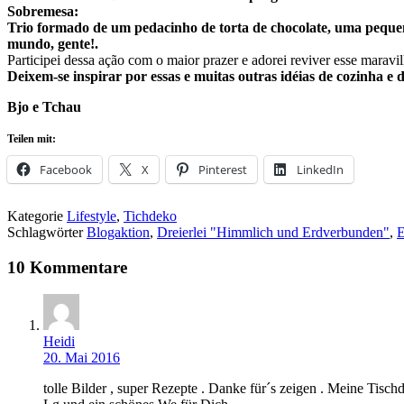
Sobremesa:
Trio formado de um pedacinho de torta de chocolate, uma peque
mundo, gente!.
Participei dessa ação com o maior prazer e adorei reviver esse marav
Deixem-se inspirar por essas e muitas outras idéias de cozinha 
Bjo e Tchau
Teilen mit:
Facebook
X
Pinterest
LinkedIn
Kategorie
Lifestyle
,
Tichdeko
Schlagwörter
Blogaktion
,
Dreierlei "Himmlich und Erdverbunden"
,
E
10 Kommentare
Heidi
20. Mai 2016
tolle Bilder , super Rezepte . Danke für´s zeigen . Meine Tisc