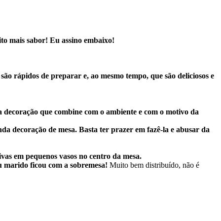
ito mais sabor! Eu assino embaixo!
 são rápidos de preparar e, ao mesmo tempo, que são deliciosos e
ma decoração que combine com o ambiente e com o motivo da
inda decoração de mesa.
Basta ter prazer em fazê-la e abusar da
tivas em pequenos vasos no centro da mesa.
u marido ficou com a sobremesa!
Muito bem distribuído, não é