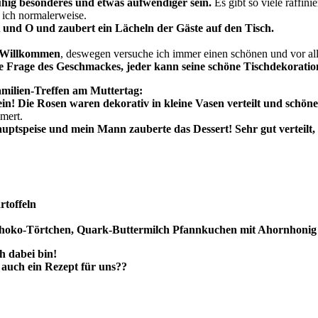
uhig besonderes und etwas aufwendiger sein.
Es gibt so viele raffini
ich normalerweise.
A und O und zaubert ein Lächeln der Gäste auf den Tisch.
h Willkommen
, deswegen versuche ich immer einen schönen und vor al
eine Frage des Geschmackes, jeder kann seine schöne Tischdekorati
amilien-Treffen am Muttertag:
in! Die Rosen waren dekorativ in kleine Vasen verteilt und schöne
mert.
ptspeise und mein Mann zauberte das Dessert! Sehr gut verteilt,
rtoffeln
choko-Törtchen, Quark-Buttermilch Pfannkuchen mit Ahornhonig
ch dabei bin!
r auch ein Rezept für uns??