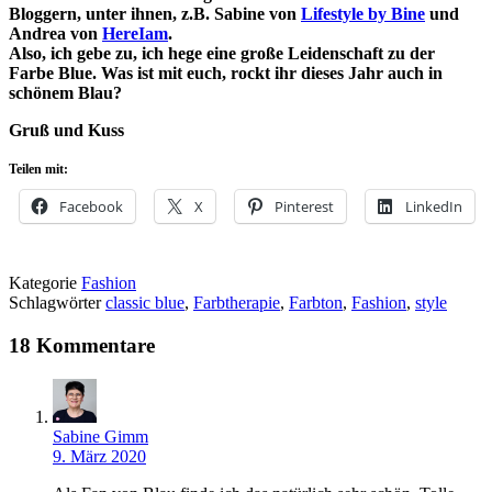
Bloggern, unter ihnen, z.B. Sabine von
Lifestyle by Bine
und
Andrea von
HereIam
.
Also, ich gebe zu, ich hege eine große Leidenschaft zu der
Farbe Blue. Was ist mit euch, rockt ihr dieses Jahr auch in
schönem Blau?
Gruß und Kuss
Teilen mit:
Facebook
X
Pinterest
LinkedIn
Kategorie
Fashion
Schlagwörter
classic blue
,
Farbtherapie
,
Farbton
,
Fashion
,
style
18 Kommentare
Sabine Gimm
9. März 2020