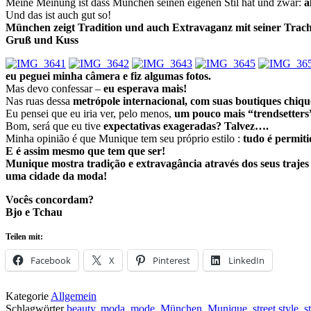
Meine Meinung ist dass München seinen eigenen Stil hat und zwar:
al
Und das ist auch gut so!
München zeigt Tradition und auch Extravaganz mit seiner Tracht
Gruß und Kuss
eu peguei minha câmera e fiz algumas fotos.
Mas devo confessar –
eu esperava mais!
Nas ruas dessa
metrópole internacional, com suas boutiques chiqu
Eu pensei que eu iria ver, pelo menos,
um pouco mais “trendsetters”
Bom, será que eu tive
expectativas exageradas? Talvez….
Minha opinião é que Munique tem seu próprio estilo :
tudo é permiti
E é assim mesmo que tem que ser!
Munique mostra tradição e extravagância através dos seus trajes t
uma cidade da moda!
Vocês concordam?
Bjo e Tchau
Teilen mit:
Facebook
X
Pinterest
LinkedIn
Kategorie
Allgemein
Schlagwörter
beauty
,
moda
,
mode
,
München
,
Munique
,
street style
,
s