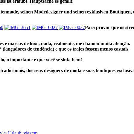
les ist erlaubt, Hauptsache es gefällt!
enmode, seinen Modedesigner und seinen exklusiven Boutiquen, und
Para provar que os stre
es e marcas de luxo,
nada, realmente, me chamou muita atenção.
 (lançadores de tendência) e que os trajes fossem menos casuais.
do, o importante é que você se sinta bem!
radicionais, dos seus designers de moda e suas boutiques exclusiva
tyle
,
Urlaub
,
viagem