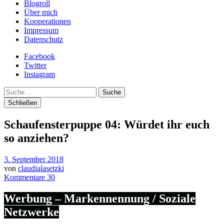
Blogroll
Über mich
Kooperationen
Impressum
Datenschutz
Facebook
Twitter
Instagram
Suche
Schließen
Schaufensterpuppe 04: Würdet ihr euch
so anziehen?
3. September 2018
von
claudialasetzki
Kommentare 30
Werbung – Markennennung / Soziale
Netzwerke