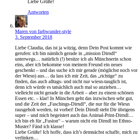
Liebe Grüße!
Antworten
Maren von farbwunder-style
3. September 2018
Liebe Claudia, das ist ja witzig, denn Dein Post kommt wie
gerufen: ich bin nämlich gerade in „mission Dirndl“
unterwegs… natürlich (!) besitze ich als Münchnerin schon
eins, aber ich bekomme von meinem Freund ein neues
geschenkt – und das suche ich mir gerade (möglichst noch vor
der Wiesn) aus… da lass ich mir Zeit, das „richtige“ zu
finden, das auch alltags- und nicht nur wiesn-tauglich ist,
denn ich würde es tatsächlich auch mal so anziehen…
vielleicht nicht gerade in die Arbeit – aber zu einem schönen
Essen etc. – klar! In München geht das inzwischen sehr gut,
und die Zeit der „Faschings-Dirndl“, die nur für die Wiesn
rausgeholt werden, ist vorbei! Dein Dirndl steht Dir übrigens
super – und mich begeistert auch das Animal-Print-Dirndl…
ich bin eh für „Fusion“ – warum nicht ein Dirndl im Ethno-
Muster? Fänd ich klasse!
Liebe Grüße! Ich hoffe, dass ich’s demnächst schaffe, mich zu
verlinken…