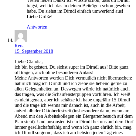
Vielen lieben Dank! Ich wusste schon, dass du Dirndl
trägst, weil ich das in deinen Beiträgen schon gesehen
habe. Du siehst im Dirndl einfach umwerfend aus!
Liebe Grüße!
Antworten
Rena
15. September 2018
Liebe Claudia,
ich bin begeistert, Du siehst super im Dirndl aus! Bitte ganz
oft tragen, auch ohne besonderen Anlass!
Meine Antworten werden Dich vermutlich nicht überraschen:
natürlich mag ich Dirndl und ich ziehe sie liebend gerne zu
allen Gelegenheiten an. Deswegen würde ich natürlich auch
das tragen, was die Schaufensterpuppen vorführen. Ich weiß
es nicht genau, aber ich schätze ich habe ungefähr 15 Dirndl
und die trage ich wenns mir danach ist, auch in die Arbeit,
außerhalb der Oktoberfestzeit (insbesondere dann, wenn am
Abend mit den Arbeitskollegen ein Biergartenbesuch auf dem
Plan steht). Und ansonsten ist ein Dirndl bei uns auf dem Dorf
immer gesellschaftsfähig und wenn ich ganz ehrlich bin, mag
ich Dirndl so gerne, dass ich am liebsten jeden Tag eines