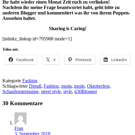
Ihr habt wieder einen Monat Zeit euch zu verlinken!
Nachdem ihr meine Frage beantwortet habt, geht bitte zu
anderen Blogger und kommentiert was ihr von ihrem Puppen-
Aussehen haltet.
Sharing is Caring!
[inlinkz_linkup id=795988 mode=1]
Teilen mit:
Facebook
X
Pinterest
LinkedIn
Kategorie
Fashion
Schlagwörter
Dirndl
,
Fashion
,
moda
,
mode
,
Oktoberfest
,
Schaufensterpuppe
,
street style
,
style
,
ü30Blogger
30 Kommentare
Fran
3. September 2018