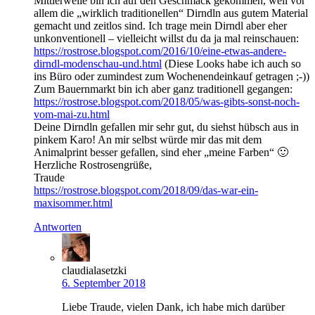
Mittlerweile bin ich auf den Geschmack gekommen, weil vor
allem die „wirklich traditionellen“ Dirndln aus gutem Material
gemacht und zeitlos sind. Ich trage mein Dirndl aber eher
unkonventionell – vielleicht willst du da ja mal reinschauen:
https://rostrose.blogspot.com/2016/10/eine-etwas-andere-
dirndl-modenschau-und.html
(Diese Looks habe ich auch so
ins Büro oder zumindest zum Wochenendeinkauf getragen ;-))
Zum Bauernmarkt bin ich aber ganz traditionell gegangen:
https://rostrose.blogspot.com/2018/05/was-gibts-sonst-noch-
vom-mai-zu.html
Deine Dirndln gefallen mir sehr gut, du siehst hübsch aus in
pinkem Karo! An mir selbst würde mir das mit dem
Animalprint besser gefallen, sind eher „meine Farben“ 🙂
Herzliche Rostrosengrüße,
Traude
https://rostrose.blogspot.com/2018/09/das-war-ein-
maxisommer.html
Antworten
claudialasetzki
6. September 2018
Liebe Traude, vielen Dank, ich habe mich darüber