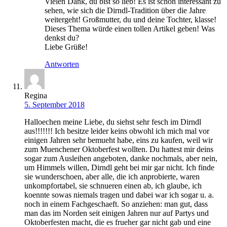
Vielen Dank, du bist so lieb! Es ist schon interessant zu
sehen, wie sich die Dirndl-Tradition über die Jahre
weitergeht! Großmutter, du und deine Tochter, klasse!
Dieses Thema würde einen tollen Artikel geben! Was
denkst du?
Liebe Grüße!
Antworten
Regina
5. September 2018
Halloechen meine Liebe, du siehst sehr fesch im Dirndl
aus!!!!!!! Ich besitze leider keins obwohl ich mich mal vor
einigen Jahren sehr bemueht habe, eins zu kaufen, weil wir
zum Muenchener Oktoberfest wollten. Du hattest mir deins
sogar zum Ausleihen angeboten, danke nochmals, aber nein,
um Himmels willen, Dirndl geht bei mir gar nicht. Ich finde
sie wunderschoen, aber alle, die ich anprobierte, waren
unkompfortabel, sie schnueren einen ab, ich glaube, ich
koennte sowas niemals tragen und dabei war ich sogar u. a.
noch in einem Fachgeschaeft. So anziehen: man gut, dass
man das im Norden seit einigen Jahren nur auf Partys und
Oktoberfesten macht, die es frueher gar nicht gab und eine