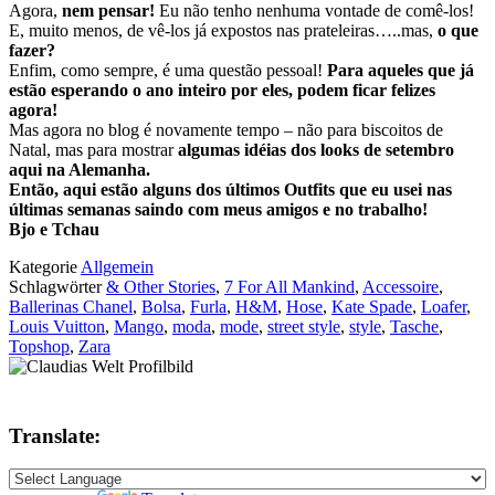
Agora,
nem pensar!
Eu não tenho nenhuma vontade de comê-los!
E, muito menos, de vê-los já expostos nas prateleiras…..mas,
o que
fazer?
Enfim, como sempre, é uma questão pessoal!
Para aqueles que já
estão esperando o ano inteiro por eles, podem ficar felizes
agora!
Mas agora no blog é novamente tempo – não para biscoitos de
Natal, mas para mostrar
algumas idéias dos looks de setembro
aqui na Alemanha.
Então, aqui estão alguns dos últimos Outfits que eu usei nas
últimas semanas saindo com meus amigos e no trabalho!
Bjo e Tchau
Kategorie
Allgemein
Schlagwörter
& Other Stories
,
7 For All Mankind
,
Accessoire
,
Ballerinas Chanel
,
Bolsa
,
Furla
,
H&M
,
Hose
,
Kate Spade
,
Loafer
,
Louis Vuitton
,
Mango
,
moda
,
mode
,
street style
,
style
,
Tasche
,
Topshop
,
Zara
Translate: