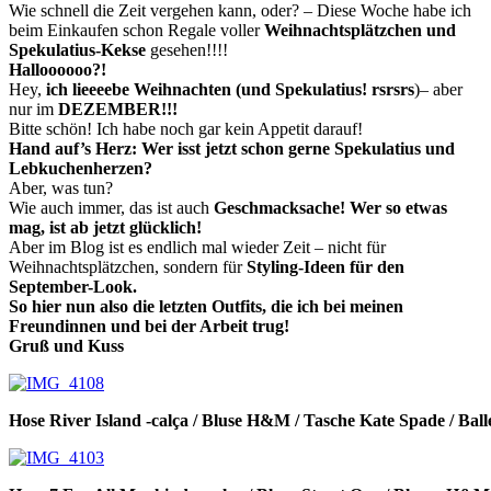
Wie schnell die Zeit vergehen kann, oder? – Diese Woche habe ich
beim Einkaufen schon Regale voller
Weihnachtsplätzchen und
Spekulatius-Kekse
gesehen!!!!
Halloooooo?!
Hey,
ich lieeeebe Weihnachten (und Spekulatius! rsrsrs
)– aber
nur im
DEZEMBER!!!
Bitte schön! Ich habe noch gar kein Appetit darauf!
Hand auf’s Herz: Wer isst jetzt schon gerne Spekulatius und
Lebkuchenherzen?
Aber, was tun?
Wie auch immer, das ist auch
Geschmacksache! Wer so etwas
mag, ist ab jetzt glücklich!
Aber im Blog ist es endlich mal wieder Zeit – nicht für
Weihnachtsplätzchen, sondern für
Styling-Ideen für den
September-Look.
So hier nun also die letzten Outfits, die ich bei meinen
Freundinnen und bei der Arbeit trug!
Gruß und Kuss
Hose River Island -calça / Bluse H&M / Tasche Kate Spade / Bal