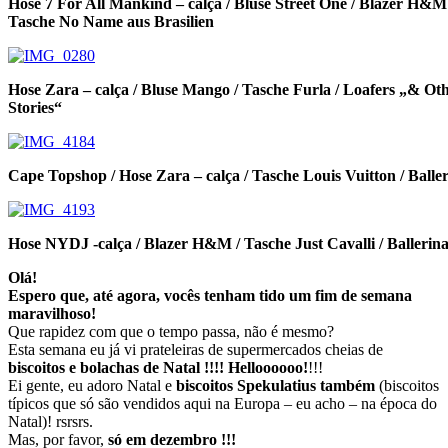
Hose 7 For All Mankind – calça / Bluse Street One / Blazer H&M
Tasche No Name aus Brasilien
Hose Zara – calça / Bluse Mango / Tasche Furla / Loafers „& Ot
Stories“
Cape Topshop / Hose Zara – calça / Tasche Louis Vuitton / Balle
Hose NYDJ -calça / Blazer H&M / Tasche Just Cavalli / Balleri
Olá!
Espero que, até agora, vocês tenham tido um fim de semana
maravilhoso!
Que rapidez com que o tempo passa, não é mesmo?
Esta semana eu já vi prateleiras de supermercados cheias de
biscoitos e bolachas de Natal !!!! Helloooooo!
!!!
Ei gente, eu adoro Natal e
biscoitos Spekulatius também
(biscoitos
típicos que só são vendidos aqui na Europa – eu acho – na época do
Natal)! rsrsrs.
Mas, por favor,
só em dezembro !!!