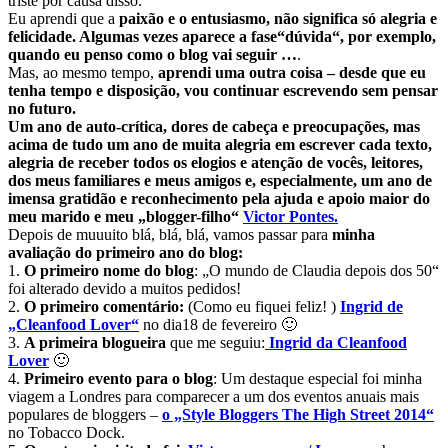
triste por causa disso.
Eu aprendi que a
paixão e o entusiasmo, não significa só alegria e
felicidade. Algumas vezes aparece a fase“dúvida“, por exemplo,
quando eu penso como o blog vai seguir …
.
Mas, ao mesmo tempo,
aprendi uma outra coisa – desde que eu
tenha tempo e disposição, vou continuar escrevendo sem pensar
no futuro.
Um ano de auto-crítica, dores de cabeça e preocupações, mas
acima de tudo um ano de muita alegria em escrever cada texto,
alegria de receber todos os elogios e atenção de vocês, leitores,
dos meus familiares e meus amigos e, especialmente, um ano de
imensa gratidão e reconhecimento pela ajuda e apoio maior do
meu marido e meu „blogger-filho“
Victor Pontes.
Depois de muuuito blá, blá, blá, vamos passar para
minha
avaliação do primeiro ano do blog:
1.
O primeiro nome do blog
: „O mundo de Claudia depois dos 50“
foi alterado devido a muitos pedidos!
2.
O primeiro comentário:
(Como eu fiquei feliz! )
Ingrid de
„Cleanfood Lover“
no dia18 de fevereiro 🙂
3.
A primeira blogueira
que me seguiu:
Ingrid da Cleanfood
Lover
🙂
4.
Primeiro evento para o blog
: Um destaque especial foi minha
viagem a Londres para comparecer a um dos eventos anuais mais
populares de bloggers –
o „Style Bloggers The High Street 2014“
no Tobacco Dock.