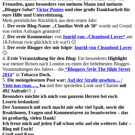
Freunden, ganz besonders von meinem Mann und meinem
„Blogger-Sohn“
Victor Pontes
und eine große Dankbarkeit für
eure Hilfe und Unterstützung.
Mein persönlicher Rückblick aus dem ersten Jahr:
1.
Der erste Blog-Name
: „
Claudias Welt ab 50
“ wurde auf Grund
von vielen Anfragen geändert!
2.
Der erste Kommentar:
von
Ingrid von „Cleanfood Lover“
am
18.Februar (wie glücklich ich war!) 🙂
3.
Der erste Blogger der mir folgte
:
Ingrid von Cleanfood Lover
🙂
4.
Erste Veranstaltung für den Blog:
Ein besonderes
Highlight
war meiner Reisen nach London zu einen der beliebtesten Blogger-
Veranstaltungen des Jahres – die
“Bloggers Style The High Street
2014
″
in
Tobacco Dock
.
5.
Die meistgelesenen Post war:
Auf der Straße gesehen… /
Visto nas ruas…..
Isa
und ihre speziellen Look und Charme
mit
492 Aufrufe
!!! .)
Besonders möchte ich mich von ganzem Herzen bei euch
Lesern bedanken!
Der Austausch mit euch macht mir sehr viel Spaß, sowie die
Reaktionen, Fragen und Kommentaren zu beantworten – das
ist großartig, vielen Dank!
Ich freue mich auf jeden Fall schon sehr auf ein weiteres Jahr –
Blog mit Euch!
Gruß und Kuss