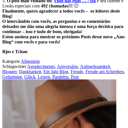
5.
O post mais visitado foi
:
Visto nas ruas … / Isa
e seu charme e
Looks especiais com
492 chamadas!!!
🙂
Finalmente, quero agradecer a todos vocês – os leitores deste
Blog!
O intercâmbio com vocês, as perguntas e os comentários
deixados me dão uma alegria imensa e uma força decisiva para
continuar – isso é tudo de bom, obrigada!
Estou ansiosa para mostrar os próximos Posts desse novo „Ano-
Blog“ com vocês e para vocês!
Bjos e Tchau
Kategorie
Allgemein
Schlagwörter
Agradecimento
,
Aniversário
,
Aufmerksamkeit
,
Blogger
,
Dankbarkeit
,
Ein Jahr Blog
,
Freude
,
Freude am Schreiben
,
Geburtstag
,
Glück
,
Lesern
,
Parabéns
,
Post