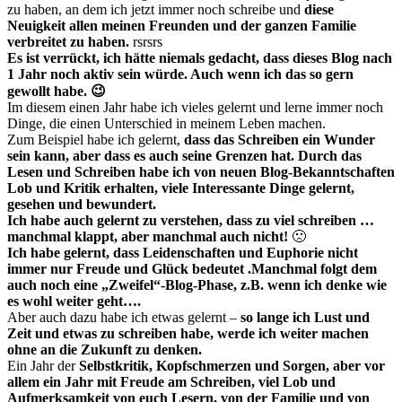
zu haben, an dem ich jetzt immer noch schreibe und
diese
Neuigkeit allen meinen Freunden und der ganzen Familie
verbreitet zu haben.
rsrsrs
Es ist verrückt, ich hätte niemals gedacht, dass dieses Blog nach
1 Jahr noch aktiv sein würde. Auch wenn ich das so gern
gewollt habe. 😉
Im diesem einen Jahr habe ich vieles gelernt und lerne immer noch
Dinge, die einen Unterschied in meinem Leben machen.
Zum Beispiel habe ich gelernt,
dass das Schreiben ein Wunder
sein kann, aber dass es auch seine Grenzen hat. Durch das
Lesen und Schreiben habe ich von neuen Blog-Bekanntschaften
Lob und Kritik erhalten, viele Interessante Dinge gelernt,
gesehen und bewundert.
Ich habe auch gelernt zu verstehen, dass zu viel schreiben …
manchmal klappt, aber manchmal auch nicht!
🙁
Ich habe gelernt, dass Leidenschaften und Euphorie nicht
immer nur Freude und Glück bedeutet .Manchmal folgt dem
auch noch eine „Zweifel“-Blog-Phase, z.B. wenn ich denke wie
es wohl weiter geht….
Aber auch dazu habe ich etwas gelernt –
so lange ich Lust und
Zeit und etwas zu schreiben habe, werde ich weiter machen
ohne an die Zukunft zu denken.
Ein Jahr der
Selbstkritik, Kopfschmerzen und Sorgen, aber vor
allem ein Jahr mit Freude am Schreiben, viel Lob und
Aufmerksamkeit von euch Lesern, von der Familie und von