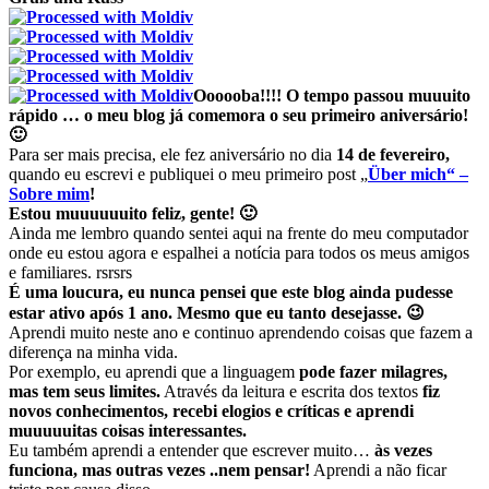
Oooooba!!!! O tempo passou muuuito
rápido … o meu blog já comemora o seu primeiro aniversário!
🙂
Para ser mais precisa, ele fez aniversário no dia
14 de fevereiro,
quando eu escrevi e publiquei o meu primeiro post „
Über mich“ –
Sobre mim
!
Estou muuuuuuito feliz, gente! 🙂
Ainda me lembro quando sentei aqui na frente do meu computador
onde eu estou agora e espalhei a notícia para todos os meus amigos
e familiares. rsrsrs
É uma loucura, eu nunca pensei que este blog ainda pudesse
estar ativo após 1 ano. Mesmo que eu tanto desejasse. 😉
Aprendi muito neste ano e continuo aprendendo coisas que fazem a
diferença na minha vida.
Por exemplo, eu aprendi que a linguagem
pode fazer milagres,
mas tem seus limites.
Através da leitura e escrita dos textos
fiz
novos conhecimentos, recebi elogios e críticas e aprendi
muuuuuitas coisas interessantes.
Eu também aprendi a entender que escrever muito…
às vezes
funciona, mas outras vezes ..nem pensar!
Aprendi a não ficar