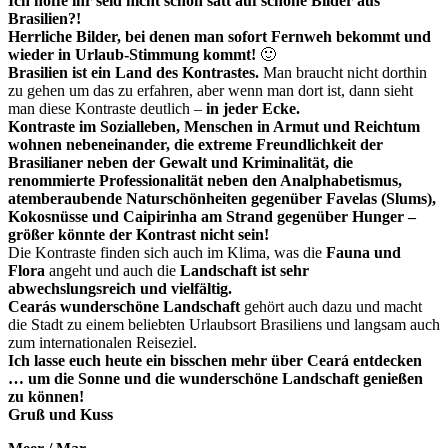
Ich hoffe ihr seid nicht schon satt auf schöne Bilder aus
Brasilien?!
Herrliche Bilder, bei denen man sofort Fernweh bekommt und
wieder in Urlaub-Stimmung kommt!
🙂
Brasilien ist ein Land des Kontrastes.
Man braucht nicht dorthin
zu gehen um das zu erfahren, aber wenn man dort ist, dann sieht
man diese Kontraste deutlich –
in jeder Ecke.
Kontraste im Sozialleben, Menschen in Armut und Reichtum
wohnen nebeneinander, die extreme Freundlichkeit der
Brasilianer neben der Gewalt und Kriminalität, die
renommierte Professionalität neben den Analphabetismus,
atemberaubende Naturschönheiten gegenüber Favelas (Slums),
Kokosnüsse und Caipirinha am Strand gegenüber Hunger –
größer könnte der Kontrast nicht sein!
Die Kontraste finden sich auch im Klima, was die
Fauna und
Flora
angeht und auch die
Landschaft ist sehr
abwechslungsreich und vielfältig.
Cearás wunderschöne Landschaft
gehört auch dazu und macht
die Stadt zu einem beliebten Urlaubsort Brasiliens und langsam auch
zum internationalen Reiseziel.
Ich lasse euch heute ein bisschen mehr über Ceará entdecken
… um die Sonne und die wunderschöne Landschaft genießen
zu können!
Gruß und Kuss