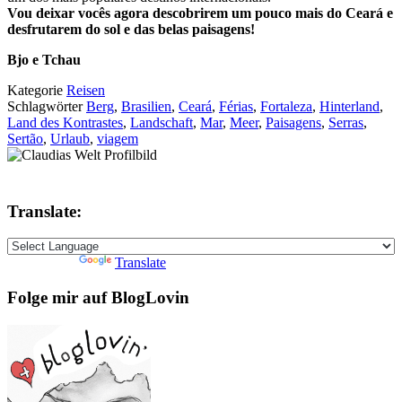
Vou deixar vocês agora descobrirem um pouco mais do Ceará e
desfrutarem do sol e das belas paisagens!
Bjo e Tchau
Kategorie
Reisen
Schlagwörter
Berg
,
Brasilien
,
Ceará
,
Férias
,
Fortaleza
,
Hinterland
,
Land des Kontrastes
,
Landschaft
,
Mar
,
Meer
,
Paisagens
,
Serras
,
Sertão
,
Urlaub
,
viagem
Translate:
Powered by
Translate
Folge mir auf BlogLovin