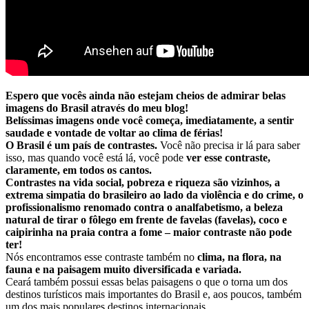
Espero que vocês ainda não estejam cheios de admirar belas
imagens do Brasil através do meu blog!
Belíssimas imagens onde você começa, imediatamente, a sentir
saudade e vontade de voltar ao clima de férias!
O Brasil é um país de contrastes.
Você não precisa ir lá para saber
isso, mas quando você está lá, você pode
ver esse contraste,
claramente, em todos os cantos.
Contrastes na vida social, pobreza e riqueza são vizinhos, a
extrema simpatia do brasileiro ao lado da violência e do crime, o
profissionalismo renomado contra o analfabetismo, a beleza
natural de tirar o fôlego em frente de favelas (favelas), coco e
caipirinha na praia contra a fome – maior contraste não pode
ter!
Nós encontramos esse contraste também no
clima, na flora, na
fauna e na paisagem muito diversificada e variada.
Ceará também possui essas belas paisagens o que o torna um dos
destinos turísticos mais importantes do Brasil e, aos poucos, também
um dos mais populares destinos internacionais.