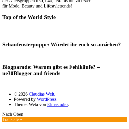
der Altersgruppen ü30, ü40, ü50 bis hin zu ü60+
für Mode, Beauty und Lifestyletrends!
Top of the World Style
Schaufensterpuppe: Würdet ihr euch so anziehen?
Blogparade: Warum gibt es Fehlkäufe? –
ue30Blogger and friends –
© 2026
Claudias Welt.
Powered by
WordPress
Theme: Weta von
Elmastudio
.
Nach Oben
Translate »