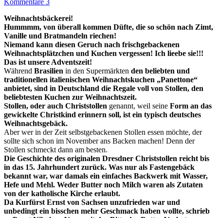
Kommentare 3
Weihnachtsbäckerei!
Hummmm, von überall kommen Düfte, die so schön nach Zimt,
Vanille und Bratmandeln riechen!
Niemand kann diesen Geruch nach frischgebackenen
Weihnachtsplätzchen und Kuchen vergessen! Ich lieebe sie!!!
Das ist unsere Adventszeit!
Während
Brasilien
in den Supermärkten
den beliebten und
traditionellen italienischen Weihnachtskuchen „Panettone“
anbietet, sind in Deutschland die Regale voll von Stollen, den
beliebtesten Kuchen zur Weihnachtszeit.
Stollen, oder auch Christstollen
genannt, weil seine
Form an das
gewickelte Christkind erinnern soll, ist ein typisch deutsches
Weihnachtsgebäck.
Aber wer in der Zeit selbstgebackenen Stollen essen möchte, der
sollte sich schon im November ans Backen machen! Denn der
Stollen schmeckt dann am besten.
Die Geschichte des originalen Dresdner Christstollen reicht bis
in das 15. Jahrhundert zurück. Was nur als Fastengebäck
bekannt war, war damals ein einfaches Backwerk mit Wasser,
Hefe und Mehl. Weder Butter noch Milch waren als Zutaten
von der katholische Kirche erlaubt.
Da Kurfürst Ernst von Sachsen unzufrieden war und
unbedingt ein bisschen mehr Geschmack haben wollte, schrieb