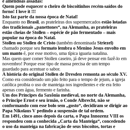
e amêndoas assadas!
Quem pode esquecer o cheiro de biscoitinhos recém-saídos do
forno! I love it !!!
Isto faz parte da nossa época de Natal!
Enquanto no
Brasil
, as prateleiras dos supermercados
estão lotadas
dos tradicionais „panettones“, na Alemanha, as prateleiras
estão cheias de Stollen – espécie de pão fermentado – mais
popular na época do Natal.
Stollen ou Stollen de Cristo
(também denominada
Striezel)
chamado porque seu
formato lembra o Menino Jesus envolto em
um manto
é, por esse motivo, uma típica iguaria natalina.
Mas quem quer comer Stollen caseiro, já deve pensar em fazê-lo em
novembro! Porque esse tipo de massa precisa de um tempo
guardado para acentuar o sabor.
A história do original Stollen de Dresden remonta ao século XV.
Como era considerado um pão feito para o tempo de jejum, a igreja
católica proibia o uso de manteiga nos ingredientes e ele era feito
apenas com água, fermento e farinha.
Um dos Príncipes da Saxônia medieval, no norte da Alemanha,
o Príncipe Ernst e seu irmão, o Conde Albrecht, não se
conformando com esse bolo sem „gosto“, decidiram se dirigir ao
Papa Nikolaus V pedindo a suspensão de tal ordem.
Em 1491, cinco anos depois da carta, o Papa Innozenz VIII os
respondeu com a conhecida „Carta da Manteiga“, concedendo
o uso da manteiga na fabricação de seus biscoitos, tortas e