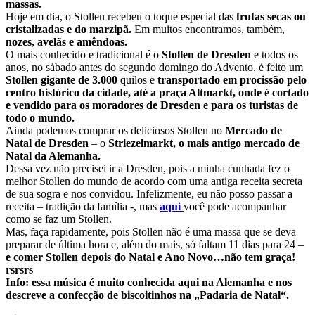
massas.
Hoje em dia, o Stollen recebeu o toque especial das
frutas secas ou
cristalizadas e do marzipã.
Em muitos encontramos, também,
nozes, avelãs e amêndoas.
O mais conhecido e tradicional é o
Stollen de Dresden
e todos os
anos, no sábado antes do segundo domingo do Advento, é feito um
Stollen gigante de 3.000
quilos e
transportado em procissão pelo
centro histórico da cidade, até a praça Altmarkt, onde é cortado
e vendido para os moradores de Dresden e para os turistas de
todo o mundo.
Ainda podemos comprar os deliciosos Stollen no
Mercado de
Natal de Dresden
– o
Striezelmarkt, o mais antigo mercado de
Natal da Alemanha.
Dessa vez não precisei ir a Dresden, pois a minha cunhada fez o
melhor Stollen do mundo de acordo com uma antiga receita secreta
de sua sogra e nos convidou. Infelizmente, eu não posso passar a
receita – tradição da família -, mas
aqui
você pode acompanhar
como se faz um Stollen.
Mas, faça rapidamente, pois Stollen não é uma massa que se deva
preparar de última hora e, além do mais, só faltam 11 dias para 24 –
e comer Stollen depois do Natal e Ano Novo…não tem graça!
rsrsrs
Info: essa música é muito conhecida aqui na Alemanha e nos
descreve a confecção de biscoitinhos na „Padaria de Natal“.