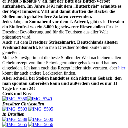
er Papst Nikolaus V an, mit der Bitte das Butter-Verbot
aufzuheben. Im Jahre 1491 mit dem „Butterbrief“ erlaubte es
der Papst Innozenz VIII und damit durften die Bäcker die
Stollen auch gehaltvollere Zutaten verwenden.
Jedes Jahr, am
Sonnabend vor dem 2. Advent,
gibt es in
Dresden
ein Stollenfest
wo ein
3.000 kg schwerer Riesenstollen
für die
Dresdner Bevölkerung und für die Touristen aus aller Welt
präsentiert wird.
Auch auf dem
Dresdner Striezelmarkt, Deutschlands ältester
Weihnachtsmarkt,
kann man Dresdner Stollen kaufen und
genießen.
Meine Schwägerin hat die beste Stollen der Welt nach einem alten
Geheimrezept von ihrer Schwiegermutter gebacken und hat uns
eingeladen. Ich kann euch das Rezept leider nicht verraten, aber
hier
könnt ihr auch andere Leckereien finden.
Aber schnell, bei Stollen handelt es sich nicht um Gebäck, den
man spontan zubereiten kann und außerdem sind es nur 11
Tage bis zum 24!
Gruß und Kuss
Dresdner Christstollen
In Brasilien