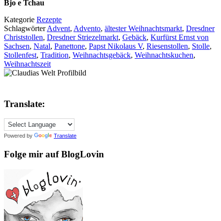
Bjo e Tchau
Kategorie
Rezepte
Schlagwörter
Advent
,
Advento
,
ältester Weihnachtsmarkt
,
Dresdner
Christstollen
,
Dresdner Striezelmarkt
,
Gebäck
,
Kurfürst Ernst von
Sachsen
,
Natal
,
Panettone
,
Papst Nikolaus V
,
Riesenstollen
,
Stolle
,
Stollenfest
,
Tradition
,
Weihnachtsgebäck
,
Weihnachtskuchen
,
Weihnachtszeit
Translate:
Powered by
Translate
Folge mir auf BlogLovin