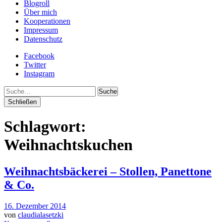
Blogroll
Über mich
Kooperationen
Impressum
Datenschutz
Facebook
Twitter
Instagram
Suche
Schließen
Schlagwort:
Weihnachtskuchen
Weihnachtsbäckerei – Stollen, Panettone
& Co.
16. Dezember 2014
von
claudialasetzki