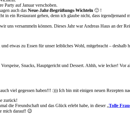
re Party auf Januar verschoben.
sagen auch das
Neue-Jahr-Begrüßungs-Wichteln
🙂 !
cht in ein Restaurant gehen, denn ich glaube nicht, dass irgendjemand
us wir uns versammeln können. Dieses Jahr war Andreas Haus an der Re
l und etwas zu Essen für unser leibliches Wohl, mitgebracht – deshalb
f Vorspeise, Snacks, Hauptgericht und Dessert. Ahhh, wie lecker! Vor al
r auch viel gegessen haben!!! :))) Ich bin mit einigen neuen Rezepten
e zurück!
mal die Freundschaft und das Glück erlebt habe, in dieser „
Tolle Frau
ue mich darauf! 😉