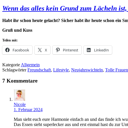
Wenn das alles kein Grund zum Lächeln ist,
Habt ihr schon heute gelacht? Sicher habt ihr heute schon ein Smi
Gruß und Kuss
Teilen mit:
Facebook
X
Pinterest
LinkedIn
Kategorie
Allgemein
Schlagwörter
Freundschaft
,
Lifestyle
,
Neujahrswichteln
,
Tolle Frauen
7 Kommentare
Nicole
1. Februar 2024
Man sieht euch eure Harmonie einfach an und das finde ich w
Das Essen sieht superlecker aus und erst einmal hast du zur 