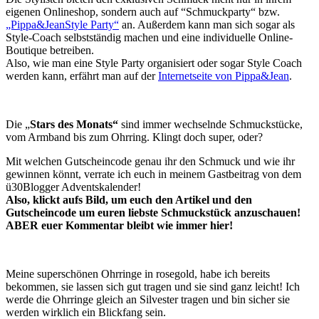
eigenen Onlineshop, sondern auch auf “Schmuckparty“ bzw.
„Pippa&JeanStyle Party“
an. Außerdem kann man sich sogar als
Style-Coach selbstständig machen und eine individuelle Online-
Boutique betreiben.
Also, wie man eine Style Party organisiert oder sogar Style Coach
werden kann, erfährt man auf der
Internetseite von Pippa&Jean
.
Die „
Stars des Monats“
sind immer wechselnde Schmuckstücke,
vom Armband bis zum Ohrring. Klingt doch super, oder?
Mit welchen Gutscheincode genau ihr den Schmuck und wie ihr
gewinnen könnt, verrate ich euch in meinem Gastbeitrag von dem
ü30Blogger Adventskalender!
Also, klickt aufs Bild, um euch den Artikel und den
Gutscheincode um euren liebste Schmuckstück anzuschauen!
ABER euer Kommentar bleibt wie immer hier!
Meine superschönen Ohrringe in rosegold, habe ich bereits
bekommen, sie lassen sich gut tragen und sie sind ganz leicht! Ich
werde die Ohrringe gleich an Silvester tragen und bin sicher sie
werden wirklich ein Blickfang sein.