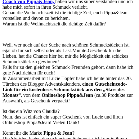
Coach von Pippa&Jean,
haben wir uns super verstanden und ich
habe mich sofort in ihren Schmuck verliebt.
Genau die Weihnachtszeit ist die richtige Zeit, euch Pippa&Jean
vorstellen und davon zu berichten.
Warum ist die Weihnachtszeit die richtige Zeit dafür?
Weil, wer noch auf der Suche nach schönen Schmuckstücken ist,
egal ob für sich selbst oder als Last-Minute-Geschenk für die
Lieben, hat die Chance hier bei mir die Möglichkeit ein schickes
Schmuckstück zu gewinnen!
Falls ihr zu den gleichen Schmuck-Freunden gehört, dann habe ich
gute Nachrichten für euch!
In Zusammenarbeit mit Lucie Töpfer habe ich heute hinter das 20.
Türchen des Blogger Adventskalenders,
einen Gutscheincode-
Link für ein kostenloses Schmuckstück aus den „Stars des
Monats“
, von dem
Onlineshop Pippa&Jean
(ca.30 Produkte zur
Auswahl), als Geschenk verpackt!
Ist das ein Witz von Claudia?
Nein, das ist einfach ein super Geschenk von Lucie und ihren
Onlineshop Pippa&Jean! Vielen Dank!
Kennt ihr die Marke
Pippa & Jean
?
Die Stylisten bieten den exklusiven Schmuck nicht nur in ihrem