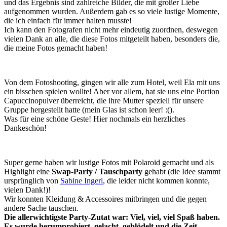
und das Ergebnis sind zahlreiche Bilder, die mit großer Liebe
aufgenommen wurden. Außerdem gab es so viele lustige Momente,
die ich einfach für immer halten musste!
Ich kann den Fotografen nicht mehr eindeutig zuordnen, deswegen
vielen Dank an alle, die diese Fotos mitgeteilt haben, besonders die,
die meine Fotos gemacht haben!
Von dem Fotoshooting, gingen wir alle zum Hotel, weil Ela mit uns
ein bisschen spielen wollte! Aber vor allem, hat sie uns eine Portion
Capuccinopulver überreicht, die ihre Mutter speziell für unsere
Gruppe hergestellt hatte (mein Glas ist schon leer! :().
Was für eine schöne Geste! Hier nochmals ein herzliches
Dankeschön!
Super gerne haben wir lustige Fotos mit Polaroid gemacht und als
Highlight eine
Swap-Party
/ Tauschparty
gehabt (die Idee stammt
ursprünglich von
Sabine Ingerl
, die leider nicht kommen konnte,
vielen Dank!)!
Wir konnten Kleidung & Accessoires mitbringen und die gegen
andere Sache tauschen.
Die allerwichtigste Party-Zutat war: Viel, viel, viel Spaß haben.
Es wurde herumprobiert, gelacht, geblödelt und die Zeit