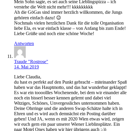
Mein Sohn sagte, es sei auch seine Lieblingspizza – ich
verstehe die Welt nicht mehr!!! kkkkkkkkk
Ah die GöGas sind immer herzlich willkommen, die Jungs
gehören einfach dazu! 😉
Nochmals vielen herzlichen Dank für die tolle Organisation
liebe Ela, es war einfach klasse – von Anfang bis zum Ende!
Liebe Grüße und noch eine schöne Woche!
Antworten
Traude "Rostrose"
14. Mai 2019
Liebe Claudia,
du hast es perfekt auf den Punkt gebracht – miteinander Spaß
haben war das Hauptmotto, und das hat wunderbar geklappt!
Es war ein toooollles Wochenende, bei dem wir einander alle
noch ein bisserl besser kennen gelernt und dabei viel
Witziges, Schönes, Unvergessliches unternommen haben.
Deine Ohrringe und die anderen Swap-Schätze halte ich in
Ehren und es wird auch demnächst ein Posting darüber
geben! Und JA, wenn es mit 2020 Wien etwas wird, zeigen
wir euch gern ein paar unserer Wiener Lieblinsplätze. Ein
paar Motel Ones haben wir hier übrigens auch ;-))