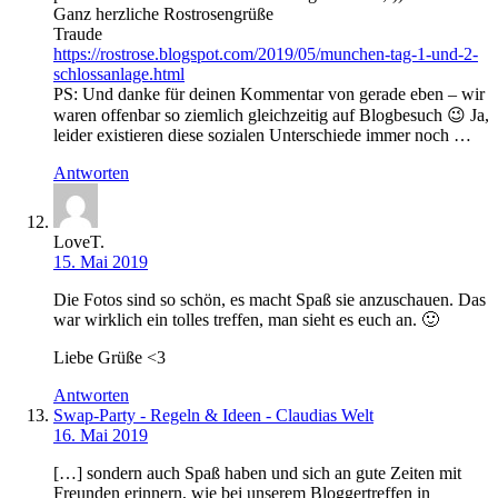
Ganz herzliche Rostrosengrüße
Traude
https://rostrose.blogspot.com/2019/05/munchen-tag-1-und-2-
schlossanlage.html
PS: Und danke für deinen Kommentar von gerade eben – wir
waren offenbar so ziemlich gleichzeitig auf Blogbesuch 😉 Ja,
leider existieren diese sozialen Unterschiede immer noch …
Antworten
LoveT.
15. Mai 2019
Die Fotos sind so schön, es macht Spaß sie anzuschauen. Das
war wirklich ein tolles treffen, man sieht es euch an. 🙂
Liebe Grüße <3
Antworten
Swap-Party - Regeln & Ideen - Claudias Welt
16. Mai 2019
[…] sondern auch Spaß haben und sich an gute Zeiten mit
Freunden erinnern, wie bei unserem Bloggertreffen in