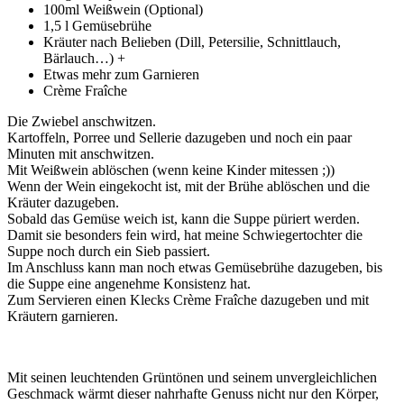
100ml Weißwein (Optional)
1,5 l Gemüsebrühe
Kräuter nach Belieben (Dill, Petersilie, Schnittlauch,
Bärlauch…) +
Etwas mehr zum Garnieren
Crème Fraîche
Die Zwiebel anschwitzen.
Kartoffeln, Porree und Sellerie dazugeben und noch ein paar
Minuten mit anschwitzen.
Mit Weißwein ablöschen (wenn keine Kinder mitessen ;))
Wenn der Wein eingekocht ist, mit der Brühe ablöschen und die
Kräuter dazugeben.
Sobald das Gemüse weich ist, kann die Suppe püriert werden.
Damit sie besonders fein wird, hat meine Schwiegertochter die
Suppe noch durch ein Sieb passiert.
Im Anschluss kann man noch etwas Gemüsebrühe dazugeben, bis
die Suppe eine angenehme Konsistenz hat.
Zum Servieren einen Klecks Crème Fraîche dazugeben und mit
Kräutern garnieren.
Mit seinen leuchtenden Grüntönen und seinem unvergleichlichen
Geschmack wärmt dieser nahrhafte Genuss nicht nur den Körper,