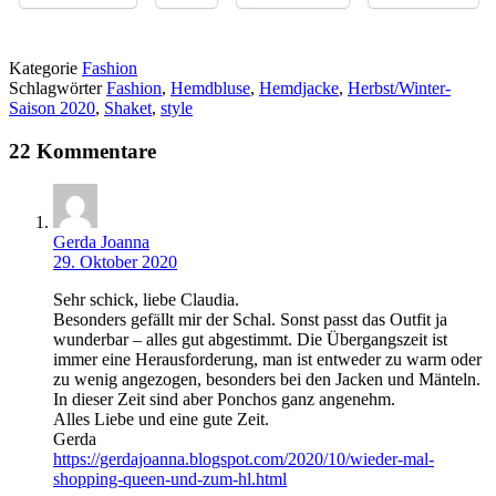
Kategorie
Fashion
Schlagwörter
Fashion
,
Hemdbluse
,
Hemdjacke
,
Herbst/Winter-
Saison 2020
,
Shaket
,
style
22 Kommentare
Gerda Joanna
29. Oktober 2020
Sehr schick, liebe Claudia.
Besonders gefällt mir der Schal. Sonst passt das Outfit ja
wunderbar – alles gut abgestimmt. Die Übergangszeit ist
immer eine Herausforderung, man ist entweder zu warm oder
zu wenig angezogen, besonders bei den Jacken und Mänteln.
In dieser Zeit sind aber Ponchos ganz angenehm.
Alles Liebe und eine gute Zeit.
Gerda
https://gerdajoanna.blogspot.com/2020/10/wieder-mal-
shopping-queen-und-zum-hl.html