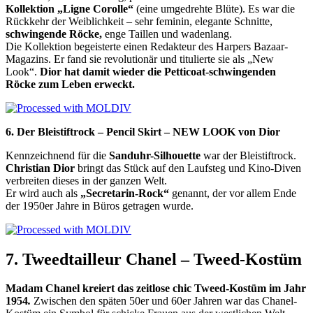
Kollektion
„Ligne Corolle“
(eine umgedrehte Blüte). Es
war die
Rückkehr der Weiblichkeit – sehr feminin, elegante Schnitte,
schwingende Röcke,
enge Taillen und wadenlang.
Die Kollektion begeisterte einen Redakteur des
Harpers Bazaar-
Magazins. Er fand sie revolutionär und titulierte sie
als „New
Look“.
Dior hat damit
wieder die Petticoat-
schwingenden
Röcke
zum Leben erweckt.
6.
Der Bleistiftrock – Pencil Skirt – NEW LOOK von Dior
Kennzeichnend für die
Sanduhr-Silhouette
war d
er Bleistiftrock.
Christian Dior
bringt das Stück auf den Laufsteg und Kino-Diven
verbreiten dieses in der ganzen Welt.
Er wird auch als
„Secretarin-Rock“
genannt, der vor allem Ende
der 1950er Jahre in Büros getragen wurde.
7. Tweedtailleur Chanel – Tweed-Kostüm
Madam Chanel
kreiert
das zeitlose chic Tweed-Kostüm im Jahr
1954
.
Zwischen den späten 50er und 60er Jahren war das Chanel-