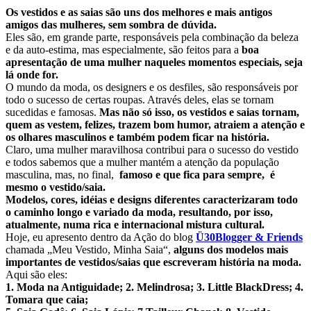
Os vestidos e as saias são uns dos melhores e mais antigos
amigos das mulheres, sem sombra de dúvida.
Eles são, em grande parte, responsáveis pela combinação da beleza
e da auto-estima, mas especialmente, são feitos para a
boa
apresentação de uma mulher naqueles momentos especiais, seja
lá onde for.
O mundo da moda, os designers e os desfiles, são responsáveis por
todo o sucesso de certas roupas. Através deles, elas se tornam
sucedidas e famosas.
Mas não só isso, os vestidos e saias tornam,
quem as vestem, felizes, trazem bom humor, atraiem a atenção e
os olhares masculinos e também podem ficar na história.
Claro, uma mulher maravilhosa contribui para o sucesso do vestido
e todos sabemos que a mulher mantém a atenção da população
masculina, mas, no final,
famoso e que fica para sempre, é
mesmo o vestido/saia.
Modelos, cores, idéias e designs diferentes caracterizaram todo
o caminho longo e variado da moda, resultando, por isso,
atualmente, numa rica e internacional mistura cultural.
Hoje, eu apresento dentro da Ação do blog
Ü30Blogger & Friends
chamada „Meu Vestido, Minha Saia“,
alguns dos modelos mais
importantes de vestidos/saias que escreveram história na moda.
Aqui são eles:
1. Moda na Antiguidade; 2. Melindrosa; 3. Little BlackDress; 4.
Tomara que caia;