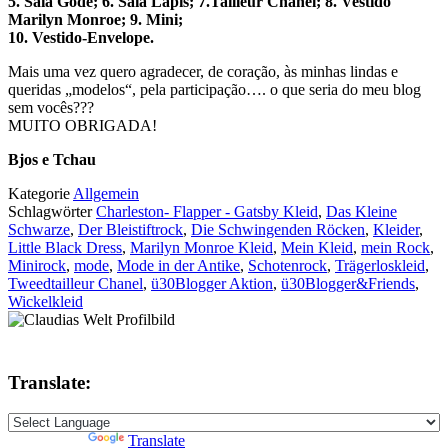
5. Saia Godê; 6. Saia Lápis; 7.Tailleur Chanel; 8. Vestido
Marilyn Monroe; 9. Mini;
10. Vestido-Envelope.
Mais uma vez quero agradecer, de coração, às minhas lindas e
queridas „modelos“, pela participação…. o que seria do meu blog
sem vocês???
MUITO OBRIGADA!
Bjos e Tchau
Kategorie
Allgemein
Schlagwörter
Charleston- Flapper - Gatsby Kleid
,
Das Kleine
Schwarze
,
Der Bleistiftrock
,
Die Schwingenden Röcken
,
Kleider
,
Little Black Dress
,
Marilyn Monroe Kleid
,
Mein Kleid
,
mein Rock
,
Minirock
,
mode
,
Mode in der Antike
,
Schotenrock
,
Trägerloskleid
,
Tweedtailleur Chanel
,
ü30Blogger Aktion
,
ü30Blogger&Friends
,
Wickelkleid
Translate:
Powered by
Translate