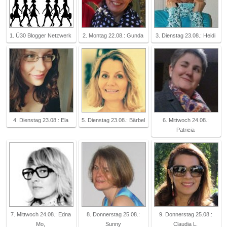
1. Ü30 Blogger Netzwerk
2. Montag 22.08.: Gunda
3. Dienstag 23.08.: Heidi
4. Dienstag 23.08.: Ela
5. Dienstag 23.08.: Bärbel
6. Mittwoch 24.08.:
Patricia
7. Mittwoch 24.08.: Edna
8. Donnerstag 25.08.:
9. Donnerstag 25.08.:
Mo,
Sunny
Claudia L.