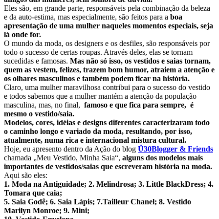
Eles são, em grande parte, responsáveis pela combinação da beleza
e da auto-estima, mas especialmente, são feitos para a
boa
apresentação de uma mulher naqueles momentos especiais, seja
lá onde for.
O mundo da moda, os designers e os desfiles, são responsáveis por
todo o sucesso de certas roupas. Através deles, elas se tornam
sucedidas e famosas.
Mas não só isso, os vestidos e saias tornam,
quem as vestem, felizes, trazem bom humor, atraiem a atenção e
os olhares masculinos e também podem ficar na história.
Claro, uma mulher maravilhosa contribui para o sucesso do vestido
e todos sabemos que a mulher mantém a atenção da população
masculina, mas, no final,
famoso e que fica para sempre, é
mesmo o vestido/saia.
Modelos, cores, idéias e designs diferentes caracterizaram todo
o caminho longo e variado da moda, resultando, por isso,
atualmente, numa rica e internacional mistura cultural.
Hoje, eu apresento dentro da Ação do blog
Ü30Blogger & Friends
chamada „Meu Vestido, Minha Saia“,
alguns dos modelos mais
importantes de vestidos/saias que escreveram história na moda.
Aqui são eles:
1. Moda na Antiguidade; 2. Melindrosa; 3. Little BlackDress; 4.
Tomara que caia;
5. Saia Godê; 6. Saia Lápis; 7.Tailleur Chanel; 8. Vestido
Marilyn Monroe; 9. Mini;