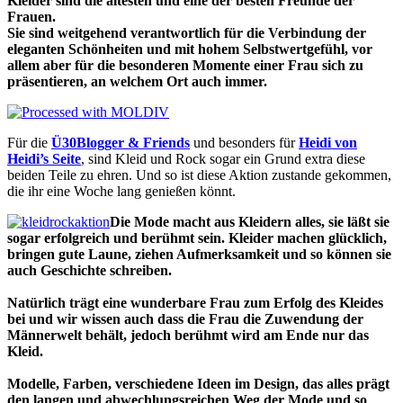
Kleider sind die ältesten und eine der besten Freunde der
Frauen.
Sie sind weitgehend verantwortlich für die Verbindung der
eleganten Schönheiten und mit hohem Selbstwertgefühl, vor
allem aber für die besonderen Momente einer Frau sich zu
präsentieren, an welchem Ort auch immer.
Für die
Ü30Blogger & Friends
und besonders für
Heidi von
Heidi’s Seite
, sind Kleid und Rock sogar ein Grund extra diese
beiden Teile zu ehren. Und so ist diese Aktion zustande gekommen,
die ihr eine Woche lang genießen könnt.
Die Mode macht aus Kleidern alles, sie läßt sie
sogar erfolgreich und berühmt sein. Kleider machen glücklich,
bringen gute Laune, ziehen Aufmerksamkeit und so können sie
auch Geschichte schreiben.
Natürlich trägt eine wunderbare Frau zum Erfolg des Kleides
bei und wir wissen auch dass die Frau die Zuwendung der
Männerwelt behält, jedoch berühmt wird am Ende nur das
Kleid.
Modelle, Farben, verschiedene Ideen im Design, das alles prägt
den langen und abwechlungsreichen Weg der Mode und so