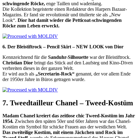
schwingende Röcke,
enge Taillen und wadenlang.
Die Kollektion begeisterte einen Redakteur des
Harpers Bazaar-
Magazins. Er fand sie revolutionär und titulierte sie
als „New
Look“.
Dior hat damit
wieder die Petticoat-
schwingenden
Röcke
zum Leben erweckt.
6.
Der Bleistiftrock – Pencil Skirt – NEW LOOK von Dior
Kennzeichnend für die
Sanduhr-Silhouette
war d
er Bleistiftrock.
Christian Dior
bringt das Stück auf den Laufsteg und Kino-Diven
verbreiten dieses in der ganzen Welt.
Er wird auch als
„Secretarin-Rock“
genannt, der vor allem Ende
der 1950er Jahre in Büros getragen wurde.
7. Tweedtailleur Chanel – Tweed-Kostüm
Madam Chanel
kreiert
das zeitlose chic Tweed-Kostüm im Jahr
1954
.
Zwischen den späten 50er und 60er Jahren war das Chanel-
Kostüm ein Symbol für schicke Frauen aus der westlichen Welt.
Das zweiteilige Kostüm, mit einem Jäckchen und Rock im
Tweed-Stoff,
wurde als Erkennungsmerkmal des Hauses Chanel.