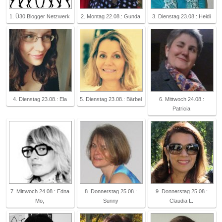
1. Ü30 Blogger Netzwerk
2. Montag 22.08.: Gunda
3. Dienstag 23.08.: Heidi
4. Dienstag 23.08.: Ela
5. Dienstag 23.08.: Bärbel
6. Mittwoch 24.08.:
Patricia
7. Mittwoch 24.08.: Edna
8. Donnerstag 25.08.:
9. Donnerstag 25.08.:
Mo,
Sunny
Claudia L.