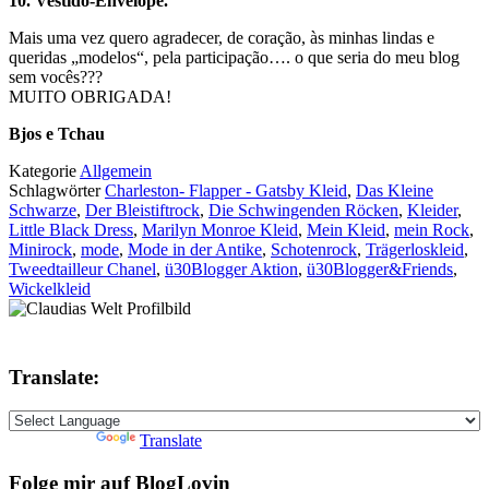
10. Vestido-Envelope.
Mais uma vez quero agradecer, de coração, às minhas lindas e
queridas „modelos“, pela participação…. o que seria do meu blog
sem vocês???
MUITO OBRIGADA!
Bjos e Tchau
Kategorie
Allgemein
Schlagwörter
Charleston- Flapper - Gatsby Kleid
,
Das Kleine
Schwarze
,
Der Bleistiftrock
,
Die Schwingenden Röcken
,
Kleider
,
Little Black Dress
,
Marilyn Monroe Kleid
,
Mein Kleid
,
mein Rock
,
Minirock
,
mode
,
Mode in der Antike
,
Schotenrock
,
Trägerloskleid
,
Tweedtailleur Chanel
,
ü30Blogger Aktion
,
ü30Blogger&Friends
,
Wickelkleid
Translate:
Powered by
Translate
Folge mir auf BlogLovin