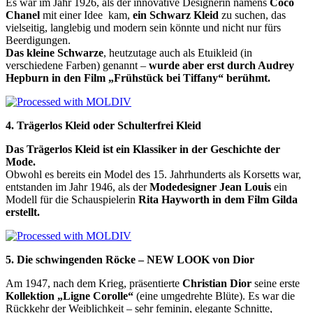
Es war im Jahr 1926, als der innovative Designerin namens
Coco
Chanel
mit einer Idee kam,
ein Schwarz Kleid
zu suchen, das
vielseitig, langlebig und modern sein könnte und nicht nur fürs
Beerdigungen.
Das kleine Schwarze
, heutzutage auch als Etuikleid (in
verschiedene Farben) genannt –
wurde aber erst durch Audrey
Hepburn in den Film
„Frühstück bei Tiffany“
berühmt.
4. Trägerlos Kleid oder Schulterfrei Kleid
Das Trägerlos Kleid ist ein Klassiker in der Geschichte der
Mode.
Obwohl es bereits ein Model des 15. Jahrhunderts als Korsetts war,
entstanden im Jahr 1946, als der
Modedesigner Jean Louis
ein
Modell
für die Schauspielerin
Rita Hayworth in dem Film Gilda
erstellt
.
5. Die schwingenden Röcke – NEW LOOK von Dior
Am
1947
, nach dem Krieg, präsentierte
Christian Dior
seine erste
Kollektion
„Ligne Corolle“
(eine umgedrehte Blüte). Es
war die
Rückkehr der Weiblichkeit – sehr feminin, elegante Schnitte,