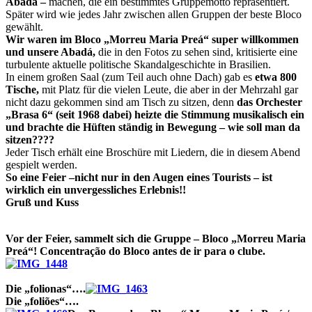
Abadá –
machen, die ein bestimmtes Gruppemotto repräsentiert.
Später wird wie jedes Jahr zwischen allen Gruppen der beste Bloco
gewählt.
Wir waren im
Bloco „Morreu Maria Preá“
super willkommen
und unsere
Abadá
,
die in den Fotos zu sehen sind, kritisierte eine
turbulente aktuelle politische Skandalgeschichte in Brasilien.
In einem großen Saal (zum Teil auch ohne Dach) gab es
etwa 800
Tische,
mit Platz für die vielen Leute, die aber in der Mehrzahl gar
nicht dazu gekommen sind am Tisch zu sitzen, denn
das
Orchester
„Brasa 6“ (seit 1968 dabei) heizte die Stimmung musikalisch ein
und brachte die Hüften ständig in Bewegung – wie soll man da
sitzen????
Jeder Tisch erhält eine Broschüre mit Liedern, die in diesem Abend
gespielt werden.
So eine Feier –nicht nur in den Augen eines Tourists – ist
wirklich ein unvergessliches Erlebnis!!
Gruß und Kuss
Vor der Feier, sammelt sich die Gruppe – Bloco „Morreu Maria
Preá“
! Concentração do Bloco antes de ir para o clube.
Die „folionas“….
Die „foliões“….