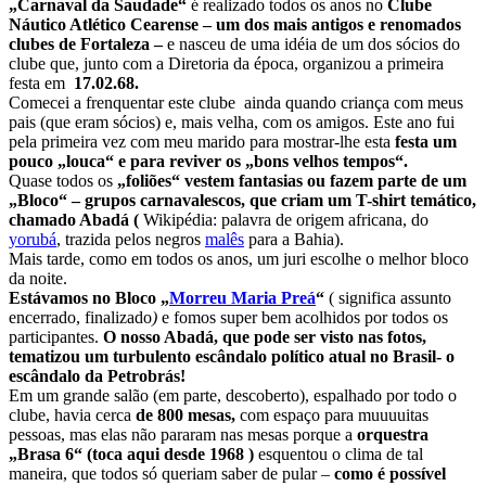
„
Carnaval da Saudade“
é realizado todos os anos no
Clube
Náutico Atlético Cearense
– um dos mais antigos e renomados
clubes de Fortaleza –
e nasceu de uma idéia de um dos sócios do
clube que, junto com a Diretoria da época, organizou a primeira
festa em
17.02.68.
Comecei a frenquentar este clube ainda quando criança com meus
pais (que eram sócios) e, mais velha, com os amigos. Este ano fui
pela primeira vez com meu marido para mostrar-lhe esta
festa um
pouco „louca“ e para reviver os „bons velhos tempos“.
Quase todos os
„foliões“ vestem fantasias ou fazem parte de um
„Bloco“ – grupos carnavalescos, que criam um T-shirt temático,
chamado Abadá (
Wikipédia: palavra de origem africana, do
yorubá
, trazida pelos negros
malês
para a Bahia).
Mais tarde, como em todos os anos, um juri escolhe o melhor bloco
da noite.
Estávamos no Bloco „
Morreu Maria Preá
“
( significa
assunto
encerrado, finalizado
)
e fomos super bem acolhidos por todos os
participantes.
O nosso Abadá, que pode ser visto nas fotos,
tematizou um turbulento escândalo político atual no Brasil- o
escândalo da Petrobrás!
Em um grande salão (em parte, descoberto), espalhado por todo o
clube, havia cerca
de 800 mesas,
com espaço para muuuuitas
pessoas, mas elas não pararam nas mesas porque a
orquestra
„Brasa 6“ (toca aqui desde 1968 )
esquentou o clima de tal
maneira, que todos só queriam saber de pular –
como é possível