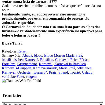
sentar numa festa de carnaval????
Cada mesa recebe um folheto com as músicas que serão tocadas na
noite.
Finalmente, gente, eu adorei reviver esse momento, e
principalmente, por estar em companhia de pessoas tão
animadas e queridas.
O Carnaval da Saudade“ não é só uma festa para os olhos dos
turistas – é verdadeiramente uma experiência inesquecível para
todos e todas as idades!!
Bjos e Tchau
Kategorie
Reisen
Schlagwörter
Abadá
,
bloco
,
Bloco Morreu Maria Preá
,
brasilianischen Karneval
,
Brasilien
,
Carnaval
,
Feier
,
Férias
,
Fortaleza
,
Gruppemotto
,
Karneval
,
Karneval in Brasilien
,
Karnevals-Gruppen
,
Karnevalsmusik
,
Maria Preá
,
offiziellen
Karneval
,
Orchester „Brasa 6“
,
Praia
,
Strand
,
Tourist
,
Urlaub
,
verrückte Feier
,
viagem
Translate: