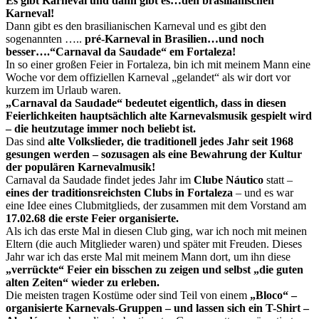
Es gibt Karneval und dann gibt es…den brasilianischen
Karneval!
Dann gibt es den brasilianischen Karneval und es gibt den
sogenannten …..
pré-Karneval in Brasilien…und noch
besser….“Carnaval da Saudade“ em Fortaleza!
In so einer großen Feier in Fortaleza, bin ich mit meinem Mann eine
Woche vor dem offiziellen Karneval „gelandet“ als wir dort vor
kurzem im Urlaub waren.
„Carnaval da Saudade“ bedeutet eigentlich, dass in diesen
Feierlichkeiten hauptsächlich alte Karnevalsmusik gespielt wird
– die heutzutage immer noch beliebt ist.
Das sind
alte Volkslieder, die traditionell jedes Jahr seit 1968
gesungen werden – sozusagen als eine Bewahrung der Kultur
der populären Karnevalmusik!
Carnaval da Saudade findet jedes Jahr im
Clube Náutico
statt –
eines der traditionsreichsten Clubs in Fortaleza
– und es war
eine Idee eines Clubmitglieds, der zusammen mit dem Vorstand am
17.02.68 die erste Feier organisierte.
Als ich das erste Mal in diesen Club ging, war ich noch mit meinen
Eltern (die auch Mitglieder waren) und später mit Freuden. Dieses
Jahr war ich das erste Mal mit meinem Mann dort, um ihn diese
„verrückte“ Feier ein bisschen zu zeigen und selbst „die guten
alten Zeiten“ wieder zu erleben.
Die meisten tragen Kostüme oder sind Teil von einem
„Bloco“ –
organisierte Karnevals-Gruppen – und lassen sich ein T-Shirt –