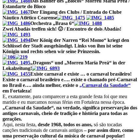
Das Banner des „Blocos“ Morreu Maria Preá /
Estandarte do Bloco
Der Eingang des Clubs / Entrada do Clube
Náutico Atlético Cearense
Orchestra „Brasa 6“
Zwei Abadás treffen sich! 🙂 / Encontro de dois Abadás!
Der König der Narren “Rei Momo“ kriegt den
Schlüssel der Stadt ausgehändigt. Links von ihm ist seine
Königin und rechts sehen wir seine Prinzessin.
„Dragons“ und „Morreu Maria Preá“ in der
Lokalzeitung!
Existe carnaval e existe … o carnaval brasileiro!
Existe o carnaval brasileiro e…. existe o chamado pré-Carnaval
no Brasil e…. ainda melhor, existe o
„Carnaval da Saudade“
em Fortaleza!
E, exatamente, para comparecer a esta grande festa foi que meu
marido e eu marcamos nossas férias em Fortaleza nessa época.
„Carnaval da Saudade“, na verdade, significa preservarção dos
antigos carnavais, cheio de tradição e história para todas as
gerações.
Aqui, nesta festa,
desde 1968
, todos os anos,
só são tocadas
canções tradicionais de carnavais antigos
– por assim dizer, como
uma
preservação cultural da música de carnaval popular!